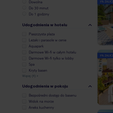
Dowolna
5% ZALICZ
Do 30 minut
Do 1 godziny
Udogodnienia w hotelu
Piaszczysta plaża
Leżaki i parasole w cenie
Aquapark
Darmowe Wi-fi w całym hotelu
5% ZALICZ
Darmowe Wi-fi tylko w lobby
Spa
Kryty basen
Więcej (4)
»
Udogodnienia w pokoju
Bezpośredni dostęp do basenu
Widok na morze
Aneks kuchenny