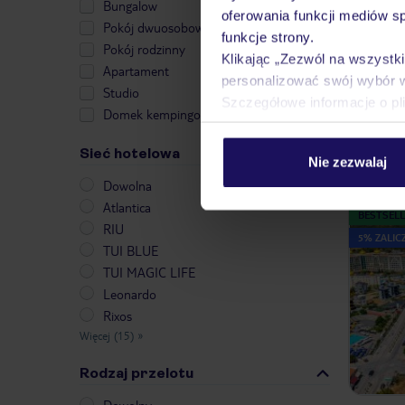
Bungalow
oferowania funkcji mediów s
5% ZALICZ
Pokój dwuosobowy
funkcje strony.
Pokój rodzinny
Klikając „Zezwól na wszystk
Apartament
personalizować swój wybór 
Studio
Szczegółowe informacje o pl
Domek kempingowy
Sieć hotelowa
Nie zezwalaj
Dowolna
Atlantica
BESTSELL
RIU
5% ZALICZ
TUI BLUE
TUI MAGIC LIFE
Leonardo
Rixos
Więcej (15)
»
Rodzaj przelotu