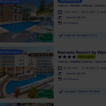
Dla dorosłych
KI ZIMA 2026/27
TURCJA
RIWIERA TURECKA
ALANYA
16.01.2027 - 23.01.2027
(7 noc
Gdańsk (08:05)
All Inclusive
hotel dla dorosłych (16+)
4.1
/5
907
opinii
Ramada Resort by Wy
KI ZIMA 2026/27
Dla rodzin
TURCJA
RIWIERA TURECKA
SIDE-CO
20.03.2027 - 27.03.2027
(7 noc
Gdańsk (08:05)
All Inclusive
aquapark i baseny dla dzieci
3.7
/5
3285
opinii