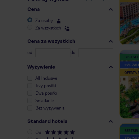
Cena
Za osobę
Za wszystkich
Cena za wszystkich
od
do
BESTSEL
25% ZALI
Wyżywienie
OFERTA
All Inclusive
Trzy posiłki
Dwa posiłki
Śniadanie
Bez wyżywienia
Standard hotelu
BESTSEL
Od
25% ZALI