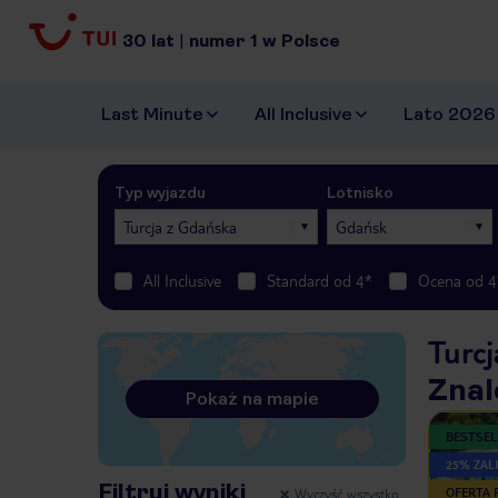
30
lat
|
numer
1
w Polsce
Last Minute
All Inclusive
Lato 2026
Typ wyjazdu
Lotnisko
Turcja z Gdańska
Gdańsk
All Inclusive
Standard od 4*
Ocena od 4
Turc
Znal
Pokaż na mapie
BESTSEL
25% ZALI
Filtruj wyniki
Wyczyść wszystko
OFERTA