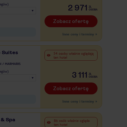
legów)
2 971
ZŁ
OSOBA
Zobacz ofertę
Inne ceny i terminy
»
 Suites
54 osoby właśnie oglądają
ten hotel
N
MARMARIS
legów)
3 111
ZŁ
OSOBA
Zobacz ofertę
Inne ceny i terminy
»
 & Spa
86 osób właśnie ogląda
ten hotel