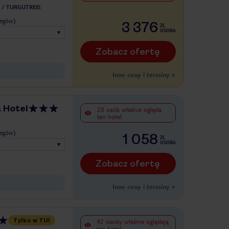
TURGUTREIS
legów)
3 376
ZŁ
OSOBA
Zobacz ofertę
Inne ceny i terminy
»
 Hotel
28 osób właśnie ogląda
ten hotel
legów)
1 058
ZŁ
OSOBA
Zobacz ofertę
Inne ceny i terminy
»
Tylko w TUI
42 osoby właśnie oglądają
ten hotel