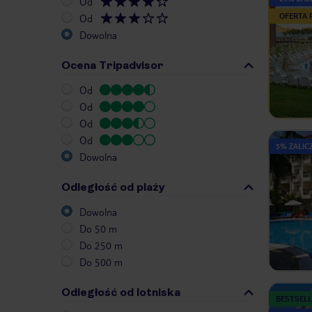
Od
OFERTA
Od
Dowolna
Ocena Tripadvisor
Od
Od
Od
Od
5% ZALICZ
Dowolna
Odległość od plaży
Dowolna
Do 50 m
Do 250 m
Do 500 m
Odległość od lotniska
BESTSELL