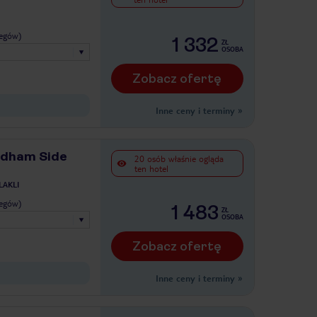
legów)
1 332
ZŁ
OSOBA
Zobacz ofertę
Inne ceny i terminy
»
ndham Side
20 osób właśnie ogląda
ten hotel
LAKLI
legów)
1 483
ZŁ
OSOBA
Zobacz ofertę
Inne ceny i terminy
»