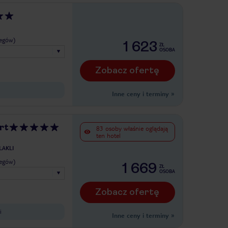
legów)
1 623
ZŁ
OSOBA
Zobacz ofertę
Inne ceny i terminy
»
rt
83 osoby właśnie oglądają
ten hotel
LAKLI
legów)
1 669
ZŁ
OSOBA
Zobacz ofertę
i
Inne ceny i terminy
»