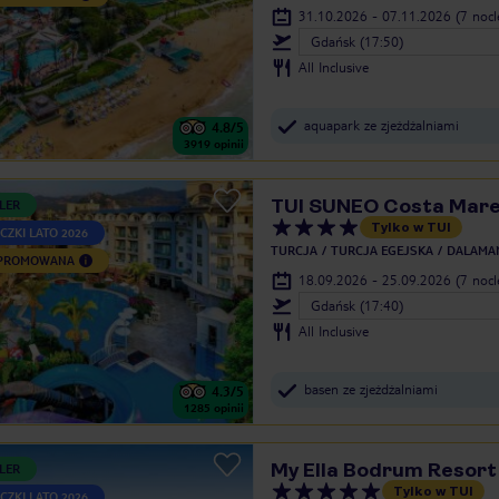
31.10.2026 - 07.11.2026
(7 noc
Gdańsk (17:50)
All Inclusive
aquapark ze zjeżdżalniami
4.8
/5
3919
opinii
TUI SUNEO Costa Mare
LER
Tylko w TUI
CZKI LATO 2026
TURCJA
TURCJA EGEJSKA
DALAMA
 PROMOWANA
18.09.2026 - 25.09.2026
(7 noc
Gdańsk (17:40)
All Inclusive
basen ze zjeżdżalniami
4.3
/5
1285
opinii
My Ella Bodrum Resort
LER
Tylko w TUI
CZKI LATO 2026