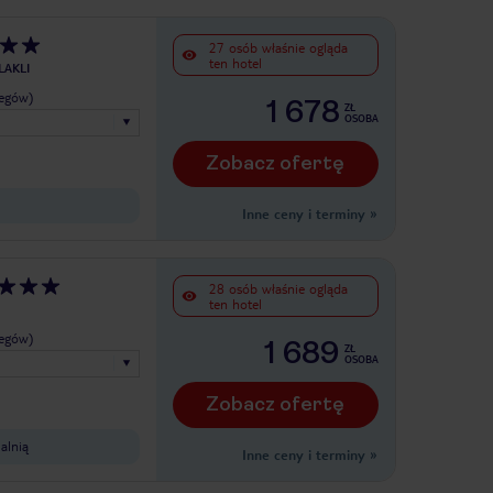
27 osób właśnie ogląda
ten hotel
LAKLI
legów)
1 678
ZŁ
OSOBA
Zobacz ofertę
Inne ceny i terminy
»
28 osób właśnie ogląda
ten hotel
legów)
1 689
ZŁ
OSOBA
Zobacz ofertę
alnią
Inne ceny i terminy
»