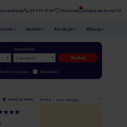
erz aplikację
22 270 31 20
Ulubione
Zaloguj się do myTUI
erunki
Hotele
Atrakcje
Więcej
Uczestnicy
Szukaj
2 dorosłych
Hotele luksusowe
Bestsellery
cena rosnąco
POKAŻ NA MAPIE
Sortuj
M