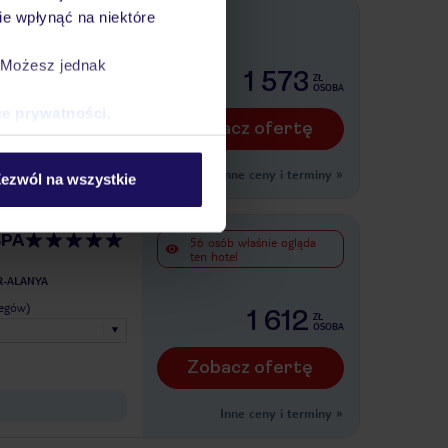
e wpłynąć na niektóre
l
. Możesz jednak
legów)
1 573
ZŁ
OSOBA
ce prywatności
.
Zobacz ofertę
Inne ceny i terminy
»
ezwól na wszystkie
SPA
56 osób właśnie ogląda
ten hotel
R-ALANYA
legów)
1 612
ZŁ
OSOBA
Zobacz ofertę
Inne ceny i terminy
»