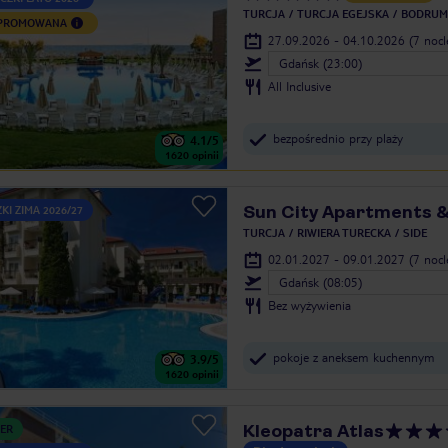
TURCJA
TURCJA EGEJSKA
BODRUM
 PROMOWANA
27.09.2026 - 04.10.2026
(7 noc
Gdańsk (23:00)
All Inclusive
bezpośrednio przy plaży
4.1
/5
1620
opinii
Sun City Apartments &
KI ZIMA 2026/27
TURCJA
RIWIERA TURECKA
SIDE
02.01.2027 - 09.01.2027
(7 noc
Gdańsk (08:05)
Bez wyżywienia
pokoje z aneksem kuchennym
3.9
/5
1620
opinii
Kleopatra Atlas
ER