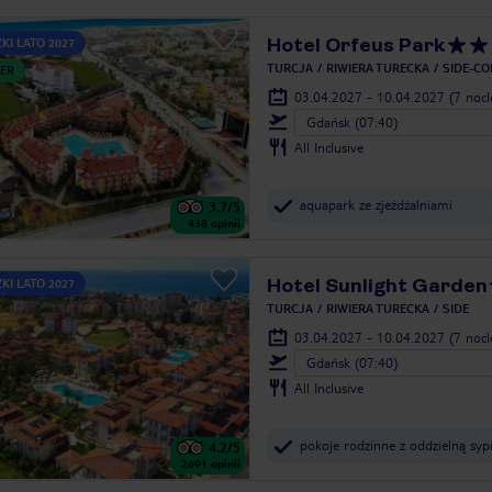
Hotel Orfeus Park
KI LATO 2027
TURCJA
RIWIERA TURECKA
SIDE-CO
ER
03.04.2027 - 10.04.2027
(7 noc
Gdańsk (07:40)
All Inclusive
aquapark ze zjeżdżalniami
3.7
/5
438
opinii
Hotel Sunlight Garden
KI LATO 2027
TURCJA
RIWIERA TURECKA
SIDE
03.04.2027 - 10.04.2027
(7 noc
Gdańsk (07:40)
All Inclusive
pokoje rodzinne z oddzielną sypi
4.2
/5
2691
opinii