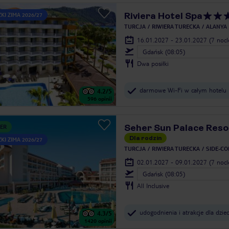
Riviera Hotel Spa
KI ZIMA 2026/27
TURCJA
RIWIERA TURECKA
ALANYA
16.01.2027 - 23.01.2027
(7 noc
Gdańsk (08:05)
Dwa posiłki
darmowe Wi-Fi w całym hotelu
4.2
/5
596
opinii
Seher Sun Palace Reso
ER
Dla rodzin
KI ZIMA 2026/27
TURCJA
RIWIERA TURECKA
SIDE-CO
02.01.2027 - 09.01.2027
(7 noc
Gdańsk (08:05)
All Inclusive
udogodnienia i atrakcje dla dziec
4.3
/5
1420
opinii