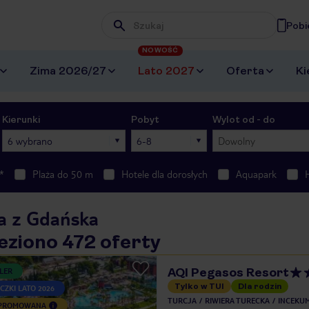
Pobi
Wpisz frazę, której szukasz
NOWOŚĆ
Zima 2026/27
Lato 2027
Oferta
Ki
Kierunki
Pobyt
Wylot od - do
6 wybrano
6-8
Dowolny
*
Plaża do 50 m
Hotele dla dorosłych
Aquapark
ja z Gdańska
eziono 472 oferty
AQI Pegasos Resort
LER
Tylko w TUI
Dla rodzin
CZKI LATO 2026
TURCJA
RIWIERA TURECKA
INCEKU
 PROMOWANA