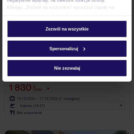
Klikając „Zezwól na wszystkie” wyrażasz zgodę na
umieszczenie wszystkich plików cookie. Możesz jednak
personalizować swój wybór wchodząc w zakładkę
„Szczegóły”
Zezwól na wszystkie
Szczegółowe informacje o plikach cookie znajdziesz
w
polityce plików cookies
oraz
polityce prywatności
.
Spersonalizuj
4
/5
530
opinii
Nie zezwalaj
Sacalis Inn Beach
GRECJA
KOS
KEFALOS
1 830
ZŁ
OSOBA
10.10.2026 - 17.10.2026
(7 noclegów)
Gdańsk (18:25)
Bez wyżywienia