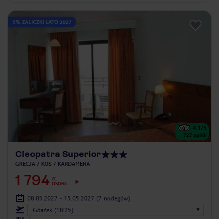
5% ZALICZKI LATO 2027
4.1
/5
727
opinii
Cleopatra Superior
GRECJA
KOS
KARDAMENA
1 794
ZŁ
OSOBA
08.05.2027 - 15.05.2027
(7 noclegów)
Gdańsk (18:25)