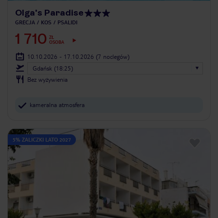
Olga's Paradise
GRECJA
KOS
PSALIDI
1 710
ZŁ
OSOBA
10.10.2026 - 17.10.2026
(7 noclegów)
Gdańsk (18:25)
Bez wyżywienia
kameralna atmosfera
5% ZALICZKI LATO 2027