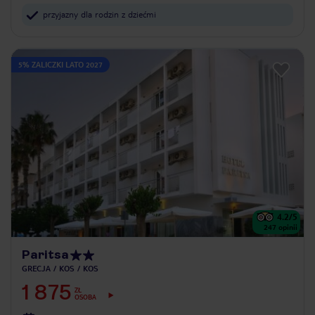
przyjazny dla rodzin z dziećmi
5% ZALICZKI LATO 2027
4.2
/5
247
opinii
Paritsa
GRECJA
KOS
KOS
1 875
ZŁ
OSOBA