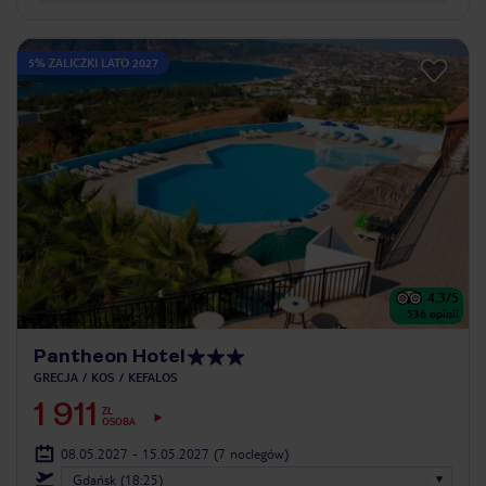
5% ZALICZKI LATO 2027
4.3
/5
536
opinii
Pantheon Hotel
GRECJA
KOS
KEFALOS
1 911
ZŁ
OSOBA
08.05.2027 - 15.05.2027
(7 noclegów)
Gdańsk (18:25)