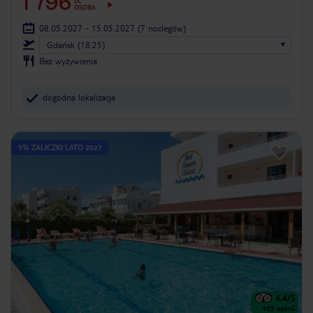
1 796
ZŁ
OSOBA
08.05.2027 - 15.05.2027
(7 noclegów)
Gdańsk (18:25)
Bez wyżywienia
dogodna lokalizacja
5% ZALICZKI LATO 2027
4.4
/5
495
opinii