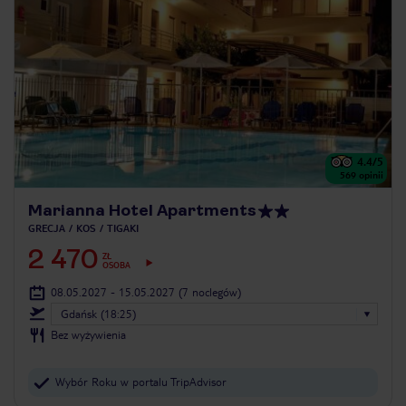
4.4
/5
569
opinii
Marianna Hotel Apartments
GRECJA
KOS
TIGAKI
2 470
ZŁ
OSOBA
08.05.2027 - 15.05.2027
(7 noclegów)
Gdańsk (18:25)
Bez wyżywienia
Wybór Roku w portalu TripAdvisor