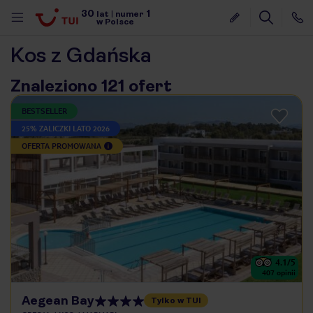
30
1
lat
|
numer
w Polsce
Kos z Gdańska
Znaleziono 121 ofert
BESTSELLER
25% ZALICZKI LATO 2026
OFERTA PROMOWANA
4.1
/5
407
opinii
nute
Aegean Bay
Tylko w TUI