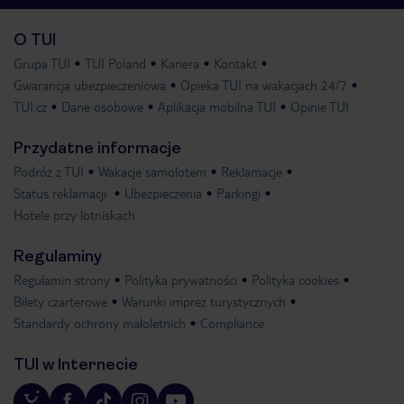
O TUI
Grupa TUI
TUI Poland
Kariera
Kontakt
Gwarancja ubezpieczeniowa
Opieka TUI na wakacjach 24/7
TUI.cz
Dane osobowe
Aplikacja mobilna TUI
Opinie TUI
Przydatne informacje
Podróż z TUI
Wakacje samolotem
Reklamacje
Status reklamacji
Ubezpieczenia
Parkingi
Hotele przy lotniskach
Regulaminy
Regulamin strony
Polityka prywatności
Polityka cookies
Bilety czarterowe
Warunki imprez turystycznych
Standardy ochrony małoletnich
Compliance
TUI w Internecie