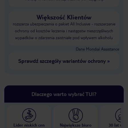
Większość Klientów
rozszerza ubezpieczenia o pakiet All Inclusive - rozszerzenie
ochrony od kosztów leczenia i następstw nieszczęśliwych
wypadków o zdarzenia zaistniałe pod wpływem alkoholu
Dane Mondial Assistance
Sprawdź szczegóły wariantów ochrony
»
Dlaczego warto wybrać TUI?
Lider niskich cen
Największe biuro
30 lat w P