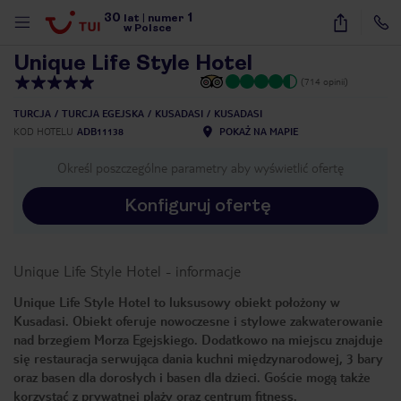
30
1
1
/
22
lat
|
numer
w Polsce
Unique Life Style Hotel
(714 opinii)
TURCJA
TURCJA EGEJSKA
KUSADASI
KUSADASI
KOD HOTELU
ADB11138
POKAŻ NA MAPIE
Określ poszczególne parametry aby wyświetlić ofertę
Konfiguruj ofertę
Unique Life Style Hotel
-
informacje
Unique Life Style Hotel to luksusowy obiekt położony w
Kusadasi. Obiekt oferuje nowoczesne i stylowe zakwaterowanie
nad brzegiem Morza Egejskiego. Dodatkowo na miejscu znajduje
się restauracja serwująca dania kuchni międzynarodowej, 3 bary
oraz basen dla dorosłych i basen dla dzieci. Goście mogą także
nute
korzystać z prywatnej plaży oraz centrum fitness.