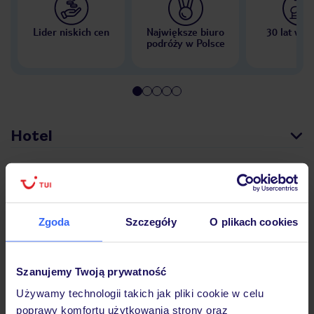
Lider niskich cen
Największe biuro
30 lat w P
podróży w Polsce
Hotel
Opinie
Zgoda
Szczegóły
O plikach cookies
Pokoje
Szanujemy Twoją prywatność
Wyżywienie
Używamy technologii takich jak pliki cookie w celu
poprawy komfortu użytkowania strony oraz