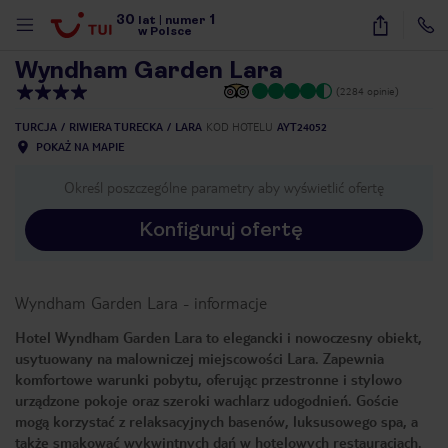
30
1
1
/
36
lat
|
numer
w Polsce
Wyndham Garden Lara
(2284 opinie)
TURCJA
RIWIERA TURECKA
LARA
KOD HOTELU
AYT24052
POKAŻ NA MAPIE
Określ poszczególne parametry aby wyświetlić ofertę
Konfiguruj ofertę
Wyndham Garden Lara
-
informacje
Hotel Wyndham Garden Lara to elegancki i nowoczesny obiekt,
usytuowany na malowniczej miejscowości Lara. Zapewnia
komfortowe warunki pobytu, oferując przestronne i stylowo
urządzone pokoje oraz szeroki wachlarz udogodnień. Goście
mogą korzystać z relaksacyjnych basenów, luksusowego spa, a
nute
także smakować wykwintnych dań w hotelowych restauracjach.