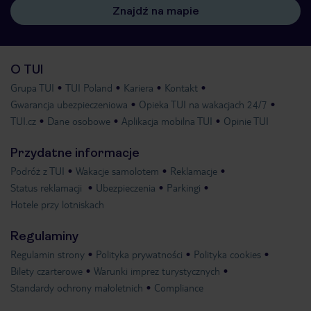
Znajdź na mapie
O TUI
Grupa TUI
TUI Poland
Kariera
Kontakt
Gwarancja ubezpieczeniowa
Opieka TUI na wakacjach 24/7
TUI.cz
Dane osobowe
Aplikacja mobilna TUI
Opinie TUI
Przydatne informacje
Podróż z TUI
Wakacje samolotem
Reklamacje
Status reklamacji
Ubezpieczenia
Parkingi
Hotele przy lotniskach
Regulaminy
Regulamin strony
Polityka prywatności
Polityka cookies
Bilety czarterowe
Warunki imprez turystycznych
Standardy ochrony małoletnich
Compliance