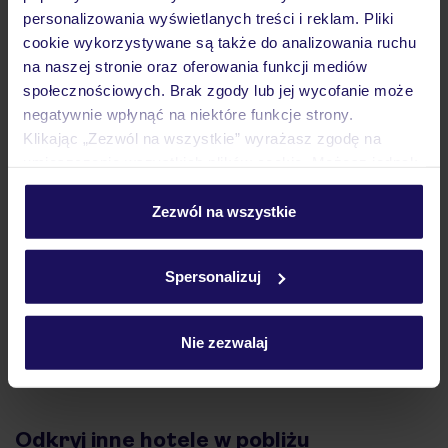
personalizowania wyświetlanych treści i reklam. Pliki
Atrakcje
cookie wykorzystywane są także do analizowania ruchu
na naszej stronie oraz oferowania funkcji mediów
społecznościowych. Brak zgody lub jej wycofanie może
Ważne informacje
negatywnie wpłynąć na niektóre funkcje strony.
Klikając „Zezwól na wszystkie” wyrażasz zgodę na
umieszczenie wszystkich plików cookie. Możesz jednak
personalizować swój wybór wchodząc w zakładkę
Często zadawane pytania
„Szczegóły”
Zezwól na wszystkie
Szczegółowe informacje o plikach cookie znajdziesz
Jak zmienić uczestników/osobę zgłaszającą?
w
polityce plików cookies
oraz
polityce prywatności
.
Czy w Hotelu będzie przedstawiciel TUI?
Spersonalizuj
Na jakiej podstawie i gdzie otrzymam karty
pokładowe/bilety lotnicze?
Zobacz więcej
Nie zezwalaj
Odkryj inne hotele w pobliżu