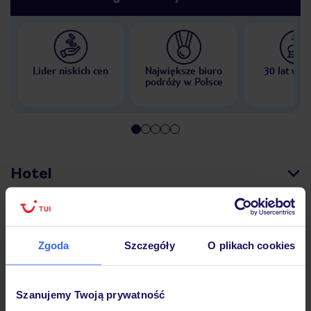
Lider niskich cen
Największe biuro
30 lat w P
podróży w Polsce
Hotel
Opinie
Zgoda
Szczegóły
O plikach cookies
Pokoje
Szanujemy Twoją prywatność