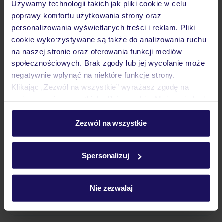
Używamy technologii takich jak pliki cookie w celu
Wyżywienie
poprawy komfortu użytkowania strony oraz
personalizowania wyświetlanych treści i reklam. Pliki
cookie wykorzystywane są także do analizowania ruchu
Atrakcje
na naszej stronie oraz oferowania funkcji mediów
społecznościowych. Brak zgody lub jej wycofanie może
negatywnie wpłynąć na niektóre funkcje strony.
Ważne informacje
Klikając „Zezwól na wszystkie” wyrażasz zgodę na
umieszczenie wszystkich plików cookie. Możesz jednak
personalizować swój wybór wchodząc w zakładkę
„Szczegóły”
Zezwól na wszystkie
Często zadawane pytania
Szczegółowe informacje o plikach cookie znajdziesz
Jak zmienić uczestników/osobę zgłaszającą?
w
polityce plików cookies
oraz
polityce prywatności
.
Spersonalizuj
Czy w Hotelu będzie przedstawiciel TUI?
Na jakiej podstawie i gdzie otrzymam karty
pokładowe/bilety lotnicze?
Nie zezwalaj
Zobacz więcej