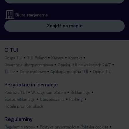
Biura stacjonarne
Znajdź na mapie
O TUI
Grupa TUI
TUI Poland
Kariera
Kontakt
Gwarancja ubezpieczeniowa
Opieka TUI na wakacjach 24/7
TUI.cz
Dane osobowe
Aplikacja mobilna TUI
Opinie TUI
Przydatne informacje
Podróż z TUI
Wakacje samolotem
Reklamacje
Status reklamacji
Ubezpieczenia
Parkingi
Hotele przy lotniskach
Regulaminy
Regulamin strony
Polityka prywatności
Polityka cookies