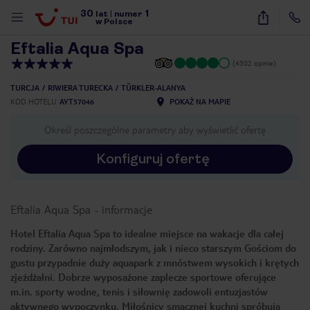
30
1
1
/
24
lat
|
numer
w Polsce
Eftalia Aqua Spa
(4302 opinie)
TURCJA
RIWIERA TURECKA
TÜRKLER-ALANYA
KOD HOTELU
AYT57046
POKAŻ NA MAPIE
Określ poszczególne parametry aby wyświetlić ofertę
Konfiguruj ofertę
Eftalia Aqua Spa
-
informacje
Hotel Eftalia Aqua Spa to idealne miejsce na wakacje dla całej
rodziny. Zarówno najmłodszym, jak i nieco starszym Gościom do
gustu przypadnie duży aquapark z mnóstwem wysokich i krętych
zjeżdżalni. Dobrze wyposażone zaplecze sportowe oferujące
m.in. sporty wodne, tenis i siłownię zadowoli entuzjastów
nute
aktywnego wypoczynku. Miłośnicy smacznej kuchni spróbują