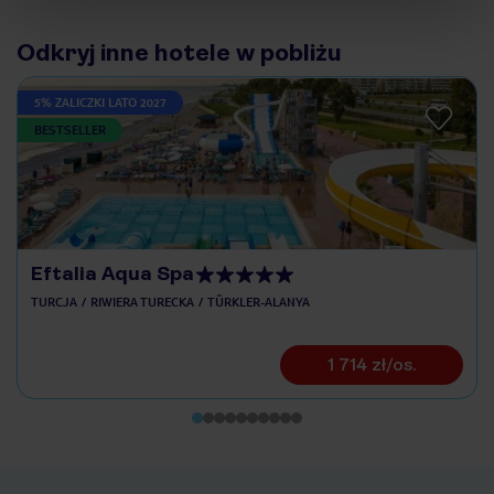
Odkryj inne hotele w pobliżu
5% ZALICZKI LATO 2027
BESTSELLER
Eftalia Aqua Spa
TURCJA
RIWIERA TURECKA
TÜRKLER-ALANYA
1 714 zł/os.