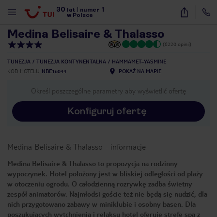
30
1
1
/
20
lat
|
numer
w Polsce
Medina Belisaire & Thalasso
(6220 opinii)
TUNEZJA
TUNEZJA KONTYNENTALNA
HAMMAMET–YASMINE
KOD HOTELU
NBE16044
POKAŻ NA MAPIE
Określ poszczególne parametry aby wyświetlić ofertę
Konfiguruj ofertę
Medina Belisaire & Thalasso
-
informacje
Medina Belisaire & Thalasso to propozycja na rodzinny
wypoczynek. Hotel położony jest w bliskiej odległości od plaży
w otoczeniu ogrodu. O całodzienną rozrywkę zadba świetny
zespół animatorów. Najmłodsi goście też nie będą się nudzić, dla
nich przygotowano zabawy w miniklubie i osobny basen. Dla
nute
poszukujących wytchnienia i relaksu hotel oferuje strefę spa z