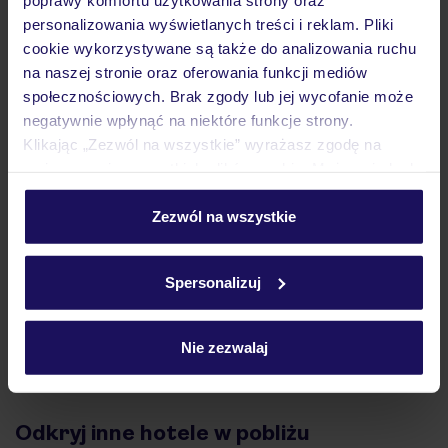
personalizowania wyświetlanych treści i reklam. Pliki
Atrakcje
cookie wykorzystywane są także do analizowania ruchu
na naszej stronie oraz oferowania funkcji mediów
społecznościowych. Brak zgody lub jej wycofanie może
Ważne informacje
negatywnie wpłynąć na niektóre funkcje strony.
Klikając „Zezwól na wszystkie” wyrażasz zgodę na
umieszczenie wszystkich plików cookie. Możesz jednak
personalizować swój wybór wchodząc w zakładkę
Często zadawane pytania
„Szczegóły”
Zezwól na wszystkie
Jak zmienić uczestników/osobę zgłaszającą?
Szczegółowe informacje o plikach cookie znajdziesz
Czy w Hotelu będzie przedstawiciel TUI?
w
polityce plików cookies
oraz
polityce prywatności
.
Na jakiej podstawie i gdzie otrzymam karty
Spersonalizuj
pokładowe/bilety lotnicze?
Zobacz więcej
Nie zezwalaj
Odkryj inne hotele w pobliżu