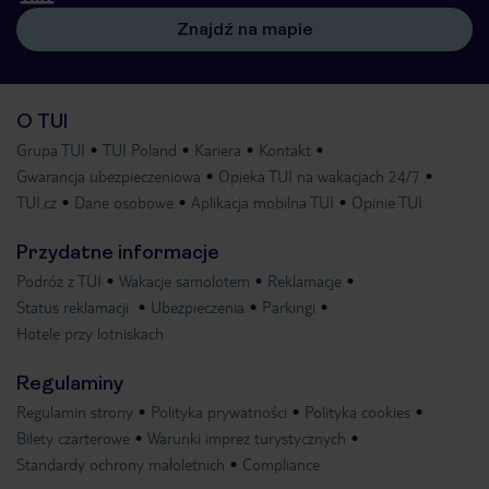
Znajdź na mapie
O TUI
Grupa TUI
TUI Poland
Kariera
Kontakt
Gwarancja ubezpieczeniowa
Opieka TUI na wakacjach 24/7
TUI.cz
Dane osobowe
Aplikacja mobilna TUI
Opinie TUI
Przydatne informacje
Podróż z TUI
Wakacje samolotem
Reklamacje
Status reklamacji
Ubezpieczenia
Parkingi
Hotele przy lotniskach
Regulaminy
Regulamin strony
Polityka prywatności
Polityka cookies
Bilety czarterowe
Warunki imprez turystycznych
Standardy ochrony małoletnich
Compliance