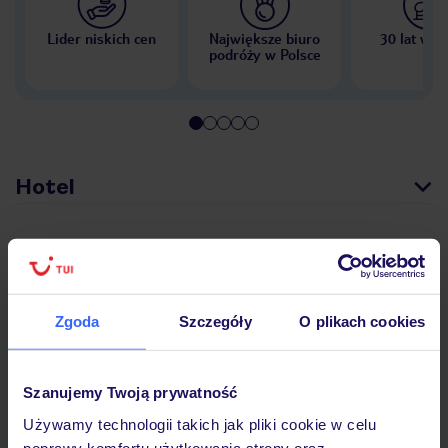
Lider niskich cen
Największe biuro
30 lat w P
podróży w Polsce
Hotel
Opinie
Zgoda
Szczegóły
O plikach cookies
Pokoje
Szanujemy Twoją prywatność
Wyżywienie
Używamy technologii takich jak pliki cookie w celu
poprawy komfortu użytkowania strony oraz