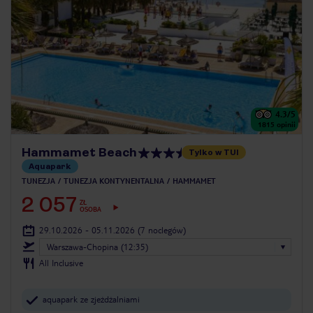
4.3
/5
1815
opinii
Hammamet Beach
Tylko w TUI
Aquapark
TUNEZJA
TUNEZJA KONTYNENTALNA
HAMMAMET
2 057
ZŁ
OSOBA
29.10.2026 - 05.11.2026
(7 noclegów)
Warszawa-Chopina (12:35)
All Inclusive
aquapark ze zjeżdżalniami