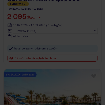
Tylko w TUI
TUNEZJA
DJERBA
DJERBA
2 095
ZŁ
OSOBA
10.09.2026 - 17.09.2026
(7 noclegów)
Rzeszów (18:35)
All Inclusive
hotel polecany rodzinom z dziećmi
35 osób właśnie ogląda ten hotel
5% ZALICZKI LATO 2027