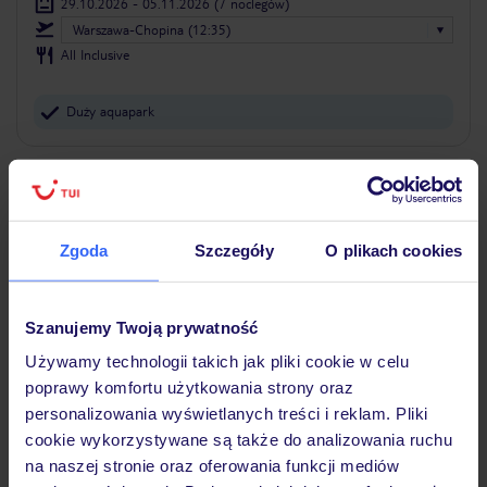
29.10.2026 - 05.11.2026
(7 noclegów)
Warszawa-Chopina (12:35)
All Inclusive
Duży aquapark
5% ZALICZKI LATO 2027
Zgoda
Szczegóły
O plikach cookies
Szanujemy Twoją prywatność
Używamy technologii takich jak pliki cookie w celu
poprawy komfortu użytkowania strony oraz
personalizowania wyświetlanych treści i reklam. Pliki
4.1
/5
cookie wykorzystywane są także do analizowania ruchu
590
opinii
na naszej stronie oraz oferowania funkcji mediów
Quatre Saisons Aqua Park