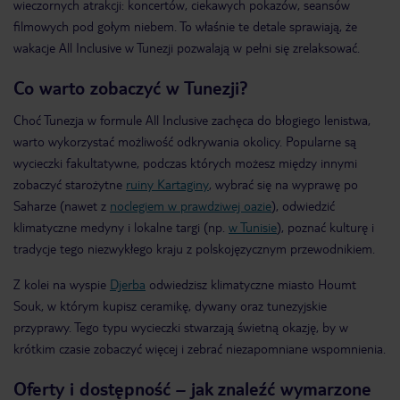
wieczornych atrakcji: koncertów, ciekawych pokazów, seansów
filmowych pod gołym niebem. To właśnie te detale sprawiają, że
wakacje All Inclusive w Tunezji pozwalają w pełni się zrelaksować.
Co warto zobaczyć w Tunezji?
Choć Tunezja w formule All Inclusive zachęca do błogiego lenistwa,
warto wykorzystać możliwość odkrywania okolicy. Popularne są
wycieczki fakultatywne, podczas których możesz między innymi
zobaczyć starożytne
ruiny Kartaginy
, wybrać się na wyprawę po
Saharze (nawet z
noclegiem w prawdziwej oazie
), odwiedzić
klimatyczne medyny i lokalne targi (np.
w Tunisie
), poznać kulturę i
tradycje tego niezwykłego kraju z polskojęzycznym przewodnikiem.
Z kolei na wyspie
Djerba
odwiedzisz klimatyczne miasto Houmt
Souk, w którym kupisz ceramikę, dywany oraz tunezyjskie
przyprawy. Tego typu wycieczki stwarzają świetną okazję, by w
krótkim czasie zobaczyć więcej i zebrać niezapomniane wspomnienia.
Oferty i dostępność – jak znaleźć wymarzone