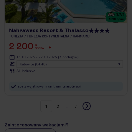
3.7
/5
1098
opinii
Nahrawess Resort & Thalasso
TUNEZJA
TUNEZJA KONTYNENTALNA
HAMMAMET
2 200
ZŁ
OSOBA
15.10.2026 - 22.10.2026
(7 noclegów)
Katowice (04:40)
All Inclusive
spa z wyjątkowym centrum talasoterapii
1
2
...
7
Zainteresowany wakacjami?