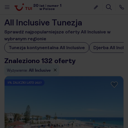
30
1
lat
|
numer
w Polsce
All Inclusive Tunezja
Sprawdź najpopularniejsze oferty All Inclusive w
wybranym regionie
Tunezja kontynentalna All Inclusive
Djerba All Inclu
Znaleziono 132 oferty
Wyżywienie
:
All Inclusive
5% ZALICZKI LATO 2027
nute