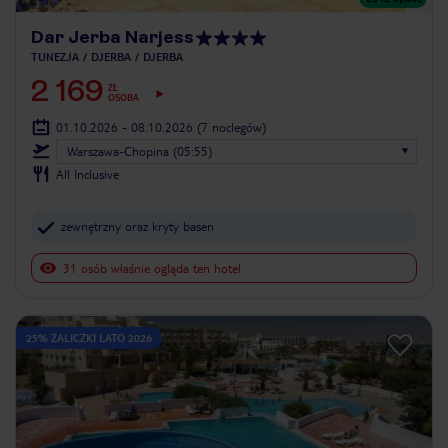
Dar Jerba Narjess
TUNEZJA
DJERBA
DJERBA
2 169
ZŁ
OSOBA
01.10.2026 - 08.10.2026
(7 noclegów)
Warszawa-Chopina (05:55)
All Inclusive
zewnętrzny oraz kryty basen
31 osób właśnie ogląda ten hotel
25% ZALICZKI LATO 2026