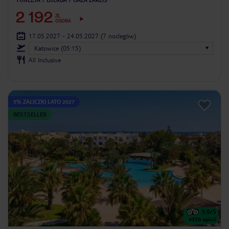
2 192
ZŁ
OSOBA
17.05.2027 - 24.05.2027
(7 noclegów)
Katowice (05:15)
All Inclusive
5% ZALICZKI LATO 2027
BESTSELLER
3.9
/5
4370
opinii