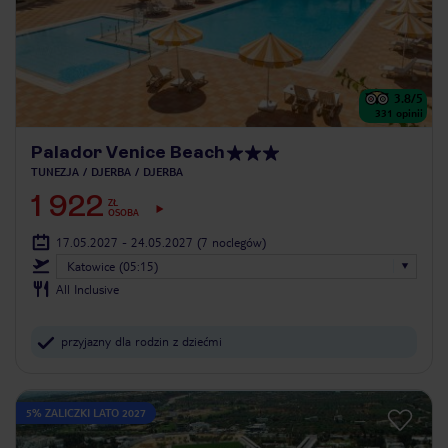
3.8
/5
331
opinii
Palador Venice Beach
TUNEZJA
DJERBA
DJERBA
1 922
ZŁ
OSOBA
17.05.2027 - 24.05.2027
(7 noclegów)
Katowice (05:15)
All Inclusive
przyjazny dla rodzin z dziećmi
5% ZALICZKI LATO 2027