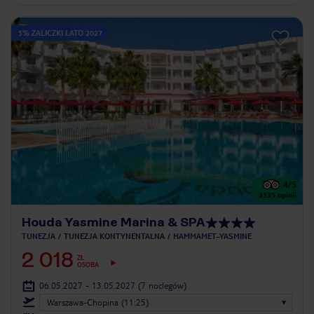
5% ZALICZKI LATO 2027
4
/5
3535
opinii
Houda Yasmine Marina & SPA
TUNEZJA
TUNEZJA KONTYNENTALNA
HAMMAMET–YASMINE
2 018
ZŁ
OSOBA
06.05.2027 - 13.05.2027
(7 noclegów)
Warszawa-Chopina (11:25)