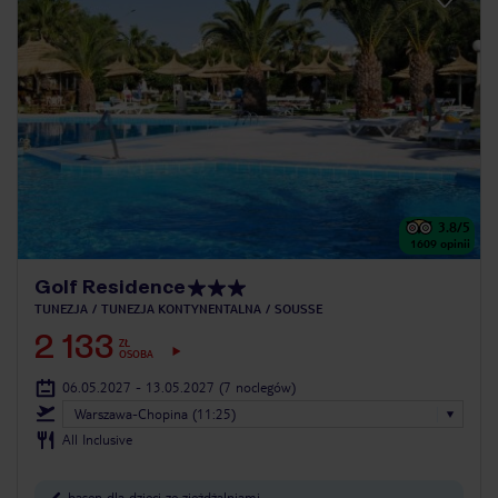
3.8
/5
1609
opinii
Golf Residence
TUNEZJA
TUNEZJA KONTYNENTALNA
SOUSSE
2 133
ZŁ
OSOBA
06.05.2027 - 13.05.2027
(7 noclegów)
Warszawa-Chopina (11:25)
All Inclusive
basen dla dzieci ze zjeżdżalniami