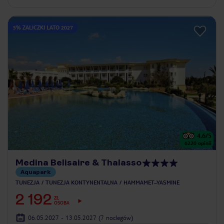
5% ZALICZKI LATO 2027
4.6
/5
6220
opinii
Medina Belisaire & Thalasso
Aquapark
TUNEZJA
TUNEZJA KONTYNENTALNA
HAMMAMET–YASMINE
2 192
ZŁ
OSOBA
06.05.2027 - 13.05.2027
(7 noclegów)