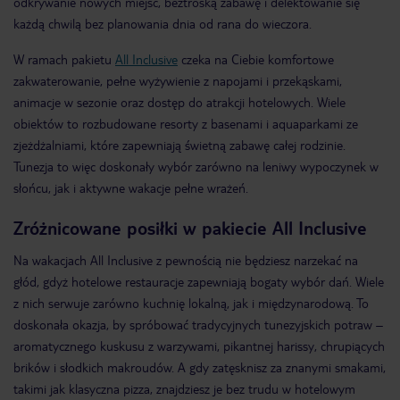
odkrywanie nowych miejsc, beztroską zabawę i delektowanie się
każdą chwilą bez planowania dnia od rana do wieczora.
W ramach pakietu
All Inclusive
czeka na Ciebie komfortowe
zakwaterowanie, pełne wyżywienie z napojami i przekąskami,
animacje w sezonie oraz dostęp do atrakcji hotelowych. Wiele
obiektów to rozbudowane resorty z basenami i aquaparkami ze
zjeżdżalniami, które zapewniają świetną zabawę całej rodzinie.
Tunezja to więc doskonały wybór zarówno na leniwy wypoczynek w
słońcu, jak i aktywne wakacje pełne wrażeń.
Zróżnicowane posiłki w pakiecie All Inclusive
Na wakacjach All Inclusive z pewnością nie będziesz narzekać na
głód, gdyż hotelowe restauracje zapewniają bogaty wybór dań. Wiele
z nich serwuje zarówno kuchnię lokalną, jak i międzynarodową. To
doskonała okazja, by spróbować tradycyjnych tunezyjskich potraw –
aromatycznego kuskusu z warzywami, pikantnej harissy, chrupiących
brików i słodkich makroudów. A gdy zatęsknisz za znanymi smakami,
takimi jak klasyczna pizza, znajdziesz je bez trudu w hotelowym