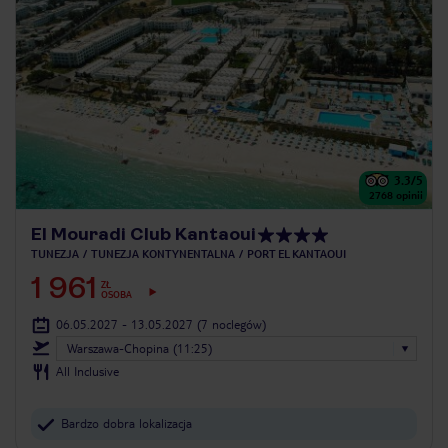
3.3
/5
2768
opinii
El Mouradi Club Kantaoui
TUNEZJA
TUNEZJA KONTYNENTALNA
PORT EL KANTAOUI
1 961
ZŁ
OSOBA
06.05.2027 - 13.05.2027
(7 noclegów)
Warszawa-Chopina (11:25)
All Inclusive
Bardzo dobra lokalizacja