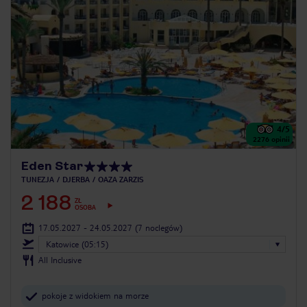
4
/5
2276
opinii
Eden Star
TUNEZJA
DJERBA
OAZA ZARZIS
2 188
ZŁ
OSOBA
17.05.2027 - 24.05.2027
(7 noclegów)
Katowice (05:15)
All Inclusive
pokoje z widokiem na morze