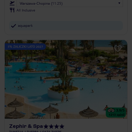
Warszawa-Chopina (11:25)
All Inclusive
aquapark
5% ZALICZKI LATO 2027
3.9
/5
1213
opinii
Zephir & Spa
TUNEZJA
DJERBA
OAZA ZARZIS