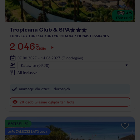
4
/5
1730
opinii
Tropicana Club & SPA
TUNEZJA
TUNEZJA KONTYNENTALNA
MONASTIR-SKANES
2 046
ZŁ
OSOBA
07.06.2027 - 14.06.2027
(7 noclegów)
Katowice (09:30)
All Inclusive
animacje dla dzieci i dorosłych
20 osób właśnie ogląda ten hotel
BESTSELLER
25% ZALICZKI LATO 2026