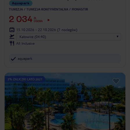
Aquapark
TUNEZJA
TUNEZJA KONTYNENTALNA
MONASTIR
2 034
ZŁ
OSOBA
15.10.2026 - 22.10.2026
(7 noclegów)
Katowice (04:40)
All Inclusive
aquapark
5% ZALICZKI LATO 2027