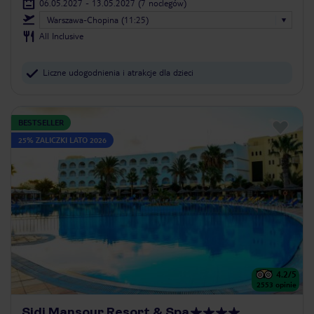
06.05.2027 - 13.05.2027
(7 noclegów)
Warszawa-Chopina (11:25)
All Inclusive
Liczne udogodnienia i atrakcje dla dzieci
BESTSELLER
25% ZALICZKI LATO 2026
4.2
/5
2553
opinie
Sidi Mansour Resort & Spa