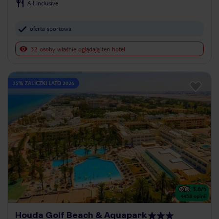
All Inclusive
oferta sportowa
32 osoby właśnie oglądają ten hotel
25% ZALICZKI LATO 2026
3.6
/5
4458
opinii
Houda Golf Beach & Aquapark