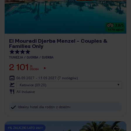
3.8
/5
5176
opinii
El Mouradi Djerba Menzel – Couples &
Families Only
TUNEZJA
DJERBA
DJERBA
2 101
ZŁ
OSOBA
06.05.2027 - 13.05.2027
(7 noclegów)
Katowice (03:20)
All Inclusive
Idealny hotel dla rodzin z dziećmi
5% ZALICZKI LATO 2027