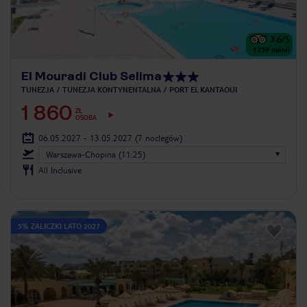
3.6
/5
1359
opinii
El Mouradi Club Selima
TUNEZJA
TUNEZJA KONTYNENTALNA
PORT EL KANTAOUI
1 860
ZŁ
OSOBA
06.05.2027 - 13.05.2027
(7 noclegów)
Warszawa-Chopina (11:25)
All Inclusive
5% ZALICZKI LATO 2027