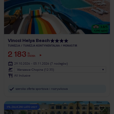
3.8
/5
1290
opinii
Vincci Helya Beach
TUNEZJA
TUNEZJA KONTYNENTALNA
MONASTIR
2 183
ZŁ
OSOBA
29.10.2026 - 05.11.2026
(7 noclegów)
Warszawa-Chopina (12:35)
All Inclusive
szeroka oferta sportowa i rozrywkowa
5% ZALICZKI LATO 2027