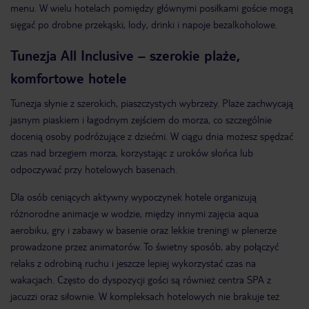
menu. W wielu hotelach pomiędzy głównymi posiłkami goście mogą
sięgać po drobne przekąski, lody, drinki i napoje bezalkoholowe.
Tunezja All Inclusive – szerokie plaże,
komfortowe hotele
Tunezja słynie z szerokich, piaszczystych wybrzeży. Plaże zachwycają
jasnym piaskiem i łagodnym zejściem do morza, co szczególnie
docenią osoby podróżujące z dziećmi. W ciągu dnia możesz spędzać
czas nad brzegiem morza, korzystając z uroków słońca lub
odpoczywać przy hotelowych basenach.
Dla osób ceniących aktywny wypoczynek hotele organizują
różnorodne animacje w wodzie, między innymi zajęcia aqua
aerobiku, gry i zabawy w basenie oraz lekkie treningi w plenerze
prowadzone przez animatorów. To świetny sposób, aby połączyć
relaks z odrobiną ruchu i jeszcze lepiej wykorzystać czas na
wakacjach. Często do dyspozycji gości są również centra SPA z
jacuzzi oraz siłownie. W kompleksach hotelowych nie brakuje też