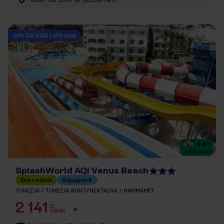
25% ZALICZKI LATO 2026
4.4
/5
2405
opinii
SplashWorld AQI Venus Beach
Dla rodzin
Aquapark
TUNEZJA
TUNEZJA KONTYNENTALNA
HAMMAMET
2 141
ZŁ
OSOBA