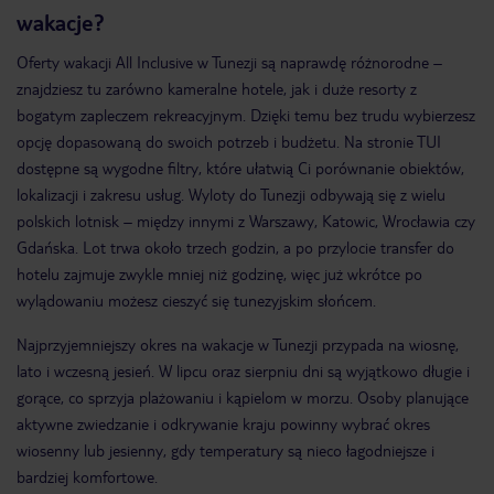
wakacje?
Oferty wakacji All Inclusive w Tunezji są naprawdę różnorodne –
znajdziesz tu zarówno kameralne hotele, jak i duże resorty z
bogatym zapleczem rekreacyjnym. Dzięki temu bez trudu wybierzesz
opcję dopasowaną do swoich potrzeb i budżetu. Na stronie TUI
dostępne są wygodne filtry, które ułatwią Ci porównanie obiektów,
lokalizacji i zakresu usług. Wyloty do Tunezji odbywają się z wielu
polskich lotnisk – między innymi z Warszawy, Katowic, Wrocławia czy
Gdańska. Lot trwa około trzech godzin, a po przylocie transfer do
hotelu zajmuje zwykle mniej niż godzinę, więc już wkrótce po
wylądowaniu możesz cieszyć się tunezyjskim słońcem.
Najprzyjemniejszy okres na wakacje w Tunezji przypada na wiosnę,
lato i wczesną jesień. W lipcu oraz sierpniu dni są wyjątkowo długie i
gorące, co sprzyja plażowaniu i kąpielom w morzu. Osoby planujące
aktywne zwiedzanie i odkrywanie kraju powinny wybrać okres
wiosenny lub jesienny, gdy temperatury są nieco łagodniejsze i
bardziej komfortowe.