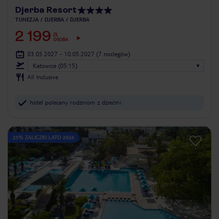
Djerba Resort
TUNEZJA
DJERBA
DJERBA
2 199
ZŁ
OSOBA
03.05.2027 - 10.05.2027
(7 noclegów)
Katowice (05:15)
All Inclusive
hotel polecany rodzinom z dziećmi
25% ZALICZKI LATO 2026