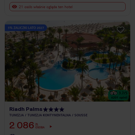
21 osób właśnie ogląda ten hotel
5% ZALICZKI LATO 2027
3.7
/5
6201
opinii
Riadh Palms
TUNEZJA
TUNEZJA KONTYNENTALNA
SOUSSE
2 086
ZŁ
OSOBA