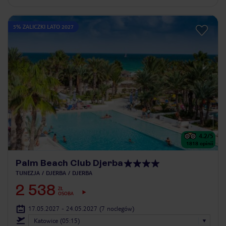
5% ZALICZKI LATO 2027
4.2
/5
1818
opinii
Palm Beach Club Djerba
TUNEZJA
DJERBA
DJERBA
2 538
ZŁ
OSOBA
17.05.2027 - 24.05.2027
(7 noclegów)
Katowice (05:15)