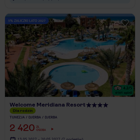
5% ZALICZKI LATO 2027
4.2
/5
6161
opinii
Welcome Meridiana Resort
Dla rodzin
TUNEZJA
DJERBA
DJERBA
2 420
ZŁ
OSOBA
13.05.2027 - 20.05.2027
(7 noclegów)