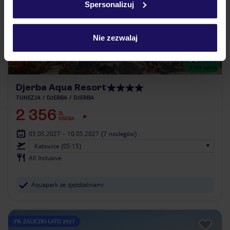
Spersonalizuj
Nie zezwalaj
4.1
/5
3185
opinii
Djerba Aqua Resort
TUNEZJA
DJERBA
DJERBA
2 356
ZŁ
OSOBA
03.05.2027 - 10.05.2027
(7 noclegów)
Katowice (05:15)
All Inclusive
Aquapark ze zjeżdżalniami
5% ZALICZKI LATO 2027