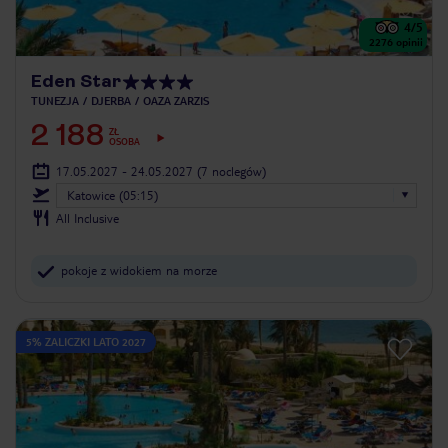
4
/5
2276
opinii
Eden Star
TUNEZJA
DJERBA
OAZA ZARZIS
2 188
ZŁ
OSOBA
17.05.2027 - 24.05.2027
(7 noclegów)
Katowice (05:15)
All Inclusive
pokoje z widokiem na morze
5% ZALICZKI LATO 2027