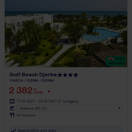
4.3
/5
1835
opinii
Golf Beach Djerba
TUNEZJA
DJERBA
DJERBA
2 382
ZŁ
OSOBA
17.05.2027 - 24.05.2027
(7 noclegów)
Katowice (05:15)
All Inclusive
bezpośrednio przy plaży