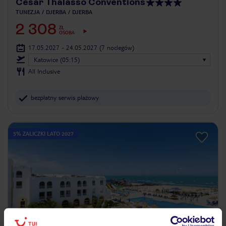
Cesar Thalasso Conventions
TUNEZJA
DJERBA
DJERBA
2 308
ZŁ
OSOBA
17.05.2027 - 24.05.2027
(7 noclegów)
Katowice (05:15)
All Inclusive
bezpłatny serwis plażowy
5% ZALICZKI LATO 2027