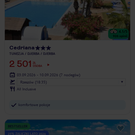
4.1
/5
926
opinii
Cedriana
TUNEZJA
DJERBA
DJERBA
2 501
ZŁ
OSOBA
03.09.2026 - 10.09.2026
(7 noclegów)
Rzeszów (18:35)
All Inclusive
komfortowe pokoje
BESTSELLER
25% ZALICZKI LATO 2026