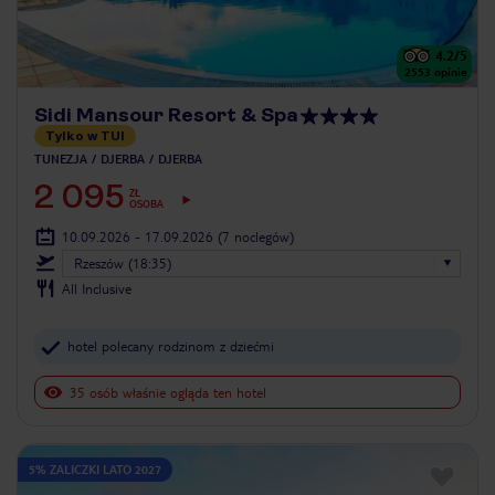
4.2
/5
2553
opinie
Sidi Mansour Resort & Spa
Tylko w TUI
TUNEZJA
DJERBA
DJERBA
2 095
ZŁ
OSOBA
10.09.2026 - 17.09.2026
(7 noclegów)
Rzeszów (18:35)
All Inclusive
hotel polecany rodzinom z dziećmi
35 osób właśnie ogląda ten hotel
5% ZALICZKI LATO 2027