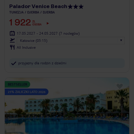
Palador Venice Beach
TUNEZJA
DJERBA
DJERBA
1 922
ZŁ
OSOBA
17.05.2027 - 24.05.2027
(7 noclegów)
Katowice (05:15)
All Inclusive
przyjazny dla rodzin z dziećmi
BESTSELLER
25% ZALICZKI LATO 2026