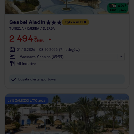
4.2
/5
2902
opinie
Seabel Aladin
Tylko w TUI
TUNEZJA
DJERBA
DJERBA
2 494
ZŁ
OSOBA
01.10.2026 - 08.10.2026
(7 noclegów)
Warszawa-Chopina (05:55)
All Inclusive
bogata oferta sportowa
25% ZALICZKI LATO 2026