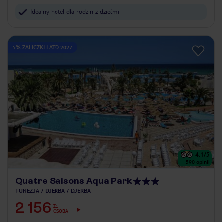
Idealny hotel dla rodzin z dziećmi
5% ZALICZKI LATO 2027
4.1
/5
590
opinii
Quatre Saisons Aqua Park
TUNEZJA
DJERBA
DJERBA
2 156
ZŁ
OSOBA