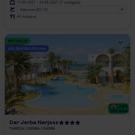
17.05.2027 - 24.05.2027
(7 noclegów)
Katowice (05:15)
All Inclusive
BESTSELLER
25% ZALICZKI LATO 2026
3.8
/5
2042
opinie
Dar Jerba Narjess
TUNEZJA
DJERBA
DJERBA