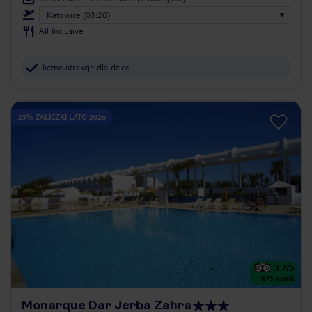
Katowice (03:20)
All Inclusive
liczne atrakcje dla dzieci
25% ZALICZKI LATO 2026
3.7
/5
675
opinii
Monarque Dar Jerba Zahra