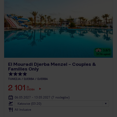
3.8
/5
5176
opinii
El Mouradi Djerba Menzel – Couples &
Families Only
TUNEZJA
DJERBA
DJERBA
2 101
ZŁ
OSOBA
06.05.2027 - 13.05.2027
(7 noclegów)
Katowice (03:20)
All Inclusive