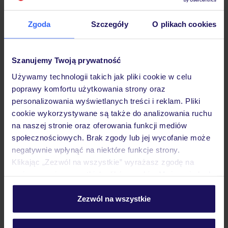
4
/5
Zgoda
Szczegóły
O plikach cookies
715
opinii
Club Calimera Yati Beach
TUNEZJA
DJERBA
DJERBA
Szanujemy Twoją prywatność
2 324
ZŁ
Używamy technologii takich jak pliki cookie w celu
OSOBA
poprawy komfortu użytkowania strony oraz
06.05.2027 - 13.05.2027
(7 noclegów)
personalizowania wyświetlanych treści i reklam. Pliki
Katowice (03:20)
cookie wykorzystywane są także do analizowania ruchu
All Inclusive
na naszej stronie oraz oferowania funkcji mediów
społecznościowych. Brak zgody lub jej wycofanie może
Basen ze zjeżdżalniami
negatywnie wpłynąć na niektóre funkcje strony.
Klikając „Zezwól na wszystkie” wyrażasz zgodę na
umieszczenie wszystkich plików cookie. Możesz jednak
5% ZALICZKI LATO 2027
personalizować swój wybór wchodząc w zakładkę
BESTSELLER
„Szczegóły”
Zezwól na wszystkie
Szczegółowe informacje o plikach cookie znajdziesz
w
polityce plików cookies
oraz
polityce prywatności
.