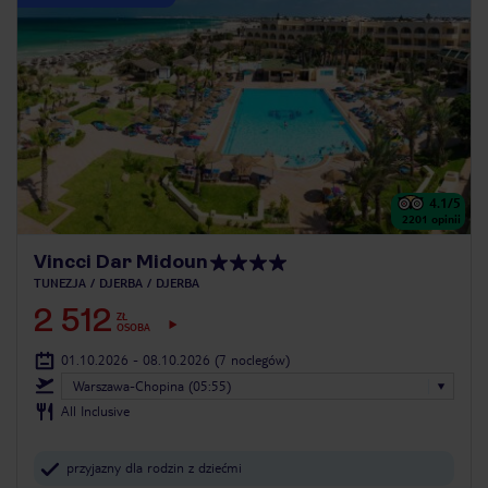
4.1
/5
2201
opinii
Vincci Dar Midoun
TUNEZJA
DJERBA
DJERBA
2 512
ZŁ
OSOBA
01.10.2026 - 08.10.2026
(7 noclegów)
Warszawa-Chopina (05:55)
All Inclusive
przyjazny dla rodzin z dziećmi