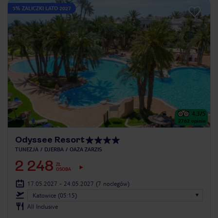
5% ZALICZKI LATO 2027
4.3
/5
2762
opinie
Odyssee Resort
TUNEZJA
DJERBA
OAZA ZARZIS
2 248
ZŁ
OSOBA
17.05.2027 - 24.05.2027
(7 noclegów)
Katowice (05:15)
All Inclusive