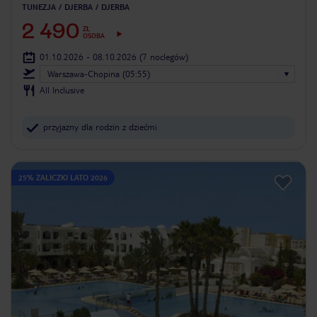
TUNEZJA
DJERBA
DJERBA
2 490
ZŁ
OSOBA
01.10.2026 - 08.10.2026
(7 noclegów)
Warszawa-Chopina (05:55)
All Inclusive
przyjazny dla rodzin z dziećmi
25% ZALICZKI LATO 2026