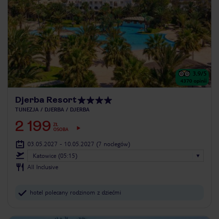
3.9
/5
4370
opinii
Djerba Resort
TUNEZJA
DJERBA
DJERBA
2 199
ZŁ
OSOBA
03.05.2027 - 10.05.2027
(7 noclegów)
Katowice (05:15)
All Inclusive
hotel polecany rodzinom z dziećmi