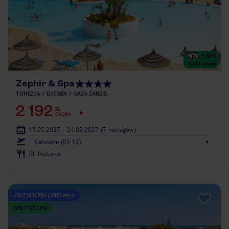
3.9
/5
1213
opinii
Zephir & Spa
TUNEZJA
DJERBA
OAZA ZARZIS
2 192
ZŁ
OSOBA
17.05.2027 - 24.05.2027
(7 noclegów)
Katowice (05:15)
All Inclusive
5% ZALICZKI LATO 2027
BESTSELLER