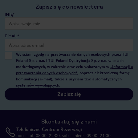
Zapisz się do newslettera
IMIĘ*
E-MAIL*
Wyrażam zgodę na przetwarzanie danych osobowych przez TUI
Poland Sp. z o.o. i TUI Poland Dystrybucja Sp. z o.o. w celach
marketingowych, w zakresie oraz celu wskazanym w
„Informacji o
przetwarzaniu danych osobowych”
, poprzez elektroniczną formę
komunikacji (e-mail), także z użyciem tzw. automatycznych
systemów wywołujących.
Zapisz się
Skontaktuj się z nami
Telefoniczne Centrum Rezerwacji
pon. – pt. 08:00–22:00, sob. – niedz. 09:00–21:00