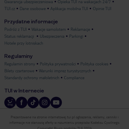
Gwarancja ubezpieczeniowa
Opieka TUI na wakacjach 24/7
TUI.cz
Dane osobowe
Aplikacja mobilna TUI
Opinie TUI
Przydatne informacje
Podróż z TUI
Wakacje samolotem
Reklamacje
Status reklamacji
Ubezpieczenia
Parkingi
Hotele przy lotniskach
Regulaminy
Regulamin strony
Polityka prywatności
Polityka cookies
Bilety czarterowe
Warunki imprez turystycznych
Standardy ochrony małoletnich
Compliance
TUI w Internecie
Prezentowane na stronie internetowej tui.pl ogłoszenia, reklamy, cenniki i
informacje nie stanowią oferty w rozumieniu przepisów Kodeksu Cywilnego.
Copyright Biuro podróży TUI 2026