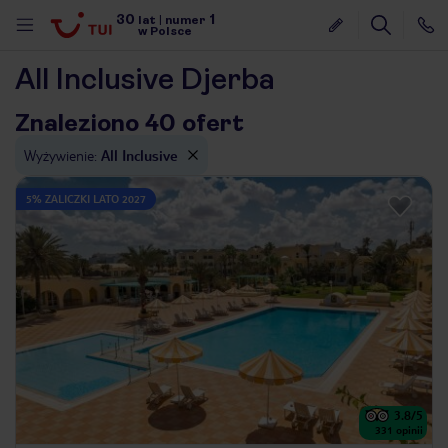
30
1
lat
|
numer
w Polsce
All Inclusive Djerba
Znaleziono 40 ofert
Wyżywienie
:
All Inclusive
5% ZALICZKI LATO 2027
3.8
/5
nute
331
opinii