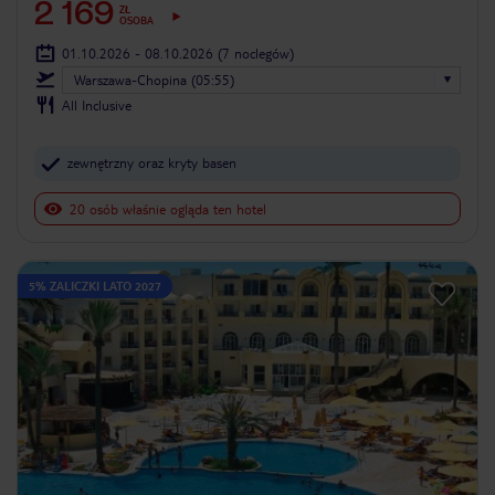
2 169
ZŁ
OSOBA
01.10.2026 - 08.10.2026
(7 noclegów)
Warszawa-Chopina (05:55)
All Inclusive
zewnętrzny oraz kryty basen
20 osób właśnie ogląda ten hotel
5% ZALICZKI LATO 2027