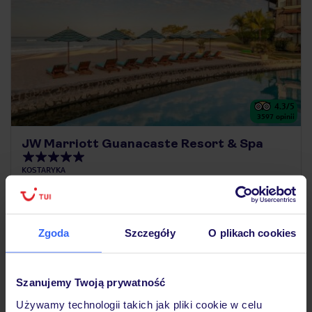
4.3
/5
3597
opinii
JW Marriott Guanacaste Resort & Spa
KOSTARYKA
35 322
ZŁ
OSOBA
16.08.2026 - 24.08.2026
(6 noclegów)
Zgoda
Szczegóły
O plikach cookies
Warszawa-Chopina (16:45)
All Inclusive
Szanujemy Twoją prywatność
udogodnienia dla rodzin z dziećmi
Używamy technologii takich jak pliki cookie w celu