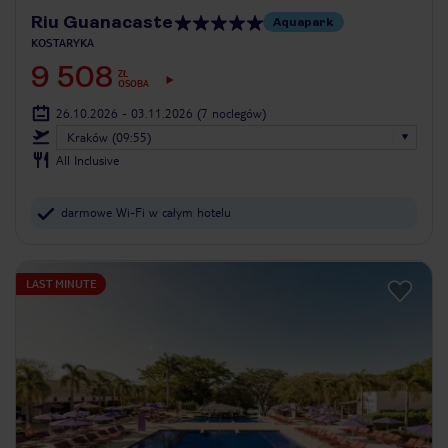
Riu Guanacaste
Aquapark
KOSTARYKA
9 508
ZŁ
OSOBA
26.10.2026 - 03.11.2026
(7 noclegów)
Kraków (09:55)
All Inclusive
darmowe Wi-Fi w całym hotelu
LAST MINUTE