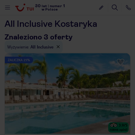
30
1
lat
|
numer
w Polsce
All Inclusive Kostaryka
Znaleziono 3 oferty
Wyżywienie
:
All Inclusive
ZALICZKA 25%
3.9
/5
nute
10846
opinii