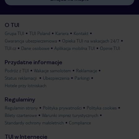
O TUI
Grupa TUI
TUI Poland
Kariera
Kontakt
Gwarancja ubezpieczeniowa
Opieka TUI na wakacjach 24/7
TUI.cz
Dane osobowe
Aplikacja mobilna TUI
Opinie TUI
Przydatne informacje
Podróż z TUI
Wakacje samolotem
Reklamacje
Status reklamacji
Ubezpieczenia
Parkingi
Hotele przy lotniskach
Regulaminy
Regulamin strony
Polityka prywatności
Polityka cookies
Bilety czarterowe
Warunki imprez turystycznych
Standardy ochrony małoletnich
Compliance
TUI w Internecie