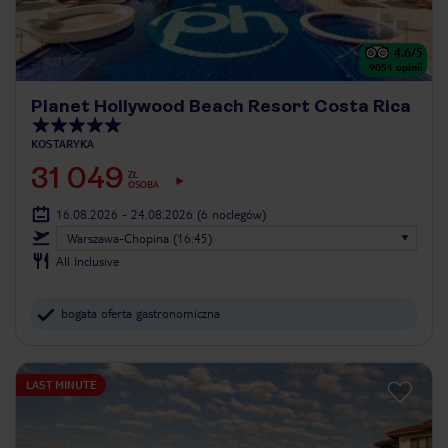
4.6
/5
9051
opinii
Planet Hollywood Beach Resort Costa Rica
KOSTARYKA
31 049
ZŁ
OSOBA
16.08.2026 - 24.08.2026
(6 noclegów)
Warszawa-Chopina (16:45)
All Inclusive
bogata oferta gastronomiczna
LAST MINUTE