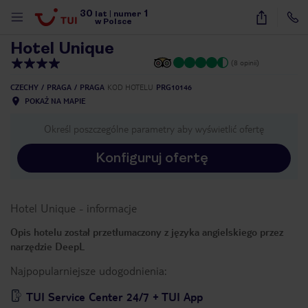
30
1
1
/
19
lat
|
numer
w Polsce
Hotel Unique
(8 opinii)
CZECHY
PRAGA
PRAGA
KOD HOTELU
PRG10146
POKAŻ NA MAPIE
Określ poszczególne parametry aby wyświetlić ofertę
Konfiguruj ofertę
Hotel Unique
-
informacje
Opis hotelu został przetłumaczony z języka angielskiego przez
narzędzie DeepL
Najpopularniejsze udogodnienia:
nute
TUI Service Center 24/7 + TUI App