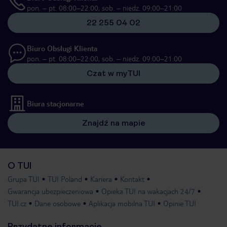
pon. – pt. 08:00–22:00, sob. – niedz. 09:00–21:00
22 255 04 02
Biuro Obsługi Klienta
pon. – pt. 08:00–22:00, sob. – niedz. 09:00–21:00
Czat w myTUI
Biura stacjonarne
Znajdź na mapie
O TUI
Grupa TUI
TUI Poland
Kariera
Kontakt
Gwarancja ubezpieczeniowa
Opieka TUI na wakacjach 24/7
TUI.cz
Dane osobowe
Aplikacja mobilna TUI
Opinie TUI
Przydatne informacje