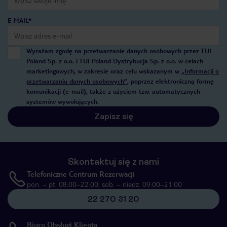
E-MAIL*
Wyrażam zgodę na przetwarzanie danych osobowych przez TUI
Poland Sp. z o.o. i TUI Poland Dystrybucja Sp. z o.o. w celach
marketingowych, w zakresie oraz celu wskazanym w
„Informacji o
przetwarzaniu danych osobowych”
, poprzez elektroniczną formę
komunikacji (e-mail), także z użyciem tzw. automatycznych
systemów wywołujących.
Zapisz się
Skontaktuj się z nami
Telefoniczne Centrum Rezerwacji
pon. – pt. 08:00–22:00, sob. – niedz. 09:00–21:00
22 270 31 20
Biuro Obsługi Klienta