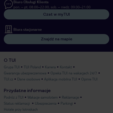
Biuro Obsługi Klienta
pon. – pt. 08:00–22:00, sob. – niedz. 09:00–21:00
Czat w myTUI
Biura stacjonarne
Znajdź na mapie
O TUI
Grupa TUI
TUI Poland
Kariera
Kontakt
Gwarancja ubezpieczeniowa
Opieka TUI na wakacjach 24/7
TUI.cz
Dane osobowe
Aplikacja mobilna TUI
Opinie TUI
Przydatne informacje
Podróż z TUI
Wakacje samolotem
Reklamacje
Status reklamacji
Ubezpieczenia
Parkingi
Hotele przy lotniskach