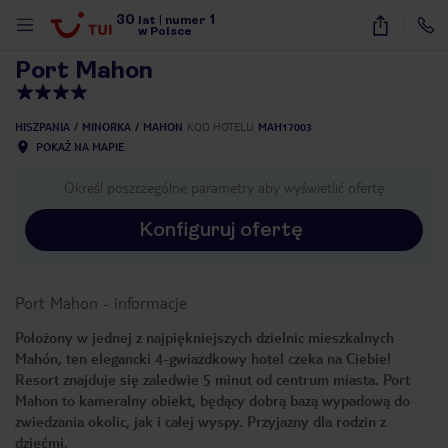
30
1
1
/
15
lat
|
numer
w Polsce
Port Mahon
HISZPANIA
MINORKA
MAHON
KOD HOTELU
MAH17003
POKAŻ NA MAPIE
Określ poszczególne parametry aby wyświetlić ofertę
Konfiguruj ofertę
Port Mahon
-
informacje
Położony w jednej z najpiękniejszych dzielnic mieszkalnych
Mahón, ten elegancki 4-gwiazdkowy hotel czeka na Ciebie!
Resort znajduje się zaledwie 5 minut od centrum miasta. Port
Mahon to kameralny obiekt, będący dobrą bazą wypadową do
zwiedzania okolic, jak i całej wyspy. Przyjazny dla rodzin z
nute
dziećmi.