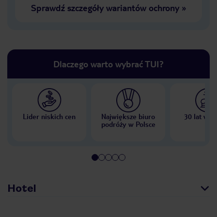
Sprawdź szczegóły wariantów ochrony
»
Dlaczego warto wybrać TUI?
Lider niskich cen
Największe biuro
30 lat w P
podróży w Polsce
Hotel