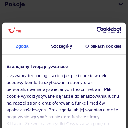
Pokoje
Wyżywienie
Atrakcje
Zgoda
Szczegóły
O plikach cookies
Szanujemy Twoją prywatność
Ważne informacje
Używamy technologii takich jak pliki cookie w celu
poprawy komfortu użytkowania strony oraz
personalizowania wyświetlanych treści i reklam. Pliki
Często zadawane pytania
cookie wykorzystywane są także do analizowania ruchu
Jak zmienić uczestników/osobę zgłaszającą?
na naszej stronie oraz oferowania funkcji mediów
Czy w Hotelu będzie przedstawiciel TUI?
społecznościowych. Brak zgody lub jej wycofanie może
Na jakiej podstawie i gdzie otrzymam karty
negatywnie wpłynąć na niektóre funkcje strony.
pokładowe/bilety lotnicze?
Klikając „Zezwól na wszystkie” wyrażasz zgodę na