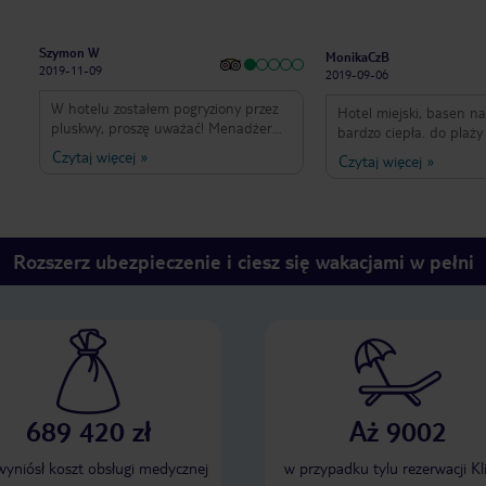
Szymon W
MonikaCzB
2019-11-09
2019-09-06
W hotelu zostałem pogryziony przez
Hotel miejski, basen n
pluskwy, proszę uważać! Menadżer
bardzo ciepła. do plaży 
hotelu chamski i arogancki, jedynie
ok15-20 min. Plaża nie 
Czytaj więcej
»
Czytaj więcej
»
traktuje się tam dobrze gości z Anglii,
piaszczysta, drobne kamyczki, dzięki
Rosji czy Niemiec. Nie polecam także
temu woda bardzo czys
lecieć tam przez biuro podróży TUI,
się buty do wody. Morz
zero pomocy z ich strony w takich
głębokie praktycznie j
przypadkach
brzegu. Pokoje w hotelu
Rozszerz ubezpieczenie i ciesz się wakacjami w pełni
niezbyt duże, ale w zup
wystarczą. Klimatyzator
dzięki temu można spa
włączonej klimie. Jedze
śniadania monotonne, 
samo. WiFi płatne 1 eu
jedno urządzenie. Obsł
Ogólnie polecam
689 420 zł
Aż 9002
 wyniósł koszt obsługi medycznej
w przypadku tylu rezerwacji Kl