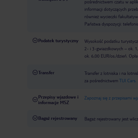
pośrednictwem czatu w aplik
informacji dotyczących prze
również wycieczki fakultaty
Państwa dyspozycji: telefon
Podatek turystyczny
Wysokość podatku turystyczn
2- i 3-gwiazdkowych – ok. 1
ok. 6,00 EUR/os./dzień. Opła
Transfer
Transfer z lotniska i na l
za pośrednictwem
TUI Cars.
Przepisy wjazdowe i
Zapoznaj się z przepisami w
informacje MSZ
Bagaż rejestrowany
Bagaż rejestrowany jest wlic