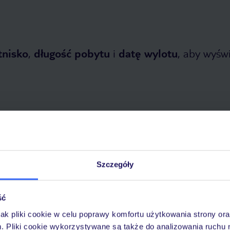
tnisko
,
długość pobytu
i
datę wylotu
, aby wyświe
tnia 2026
do
31 października 2026
Szczegóły
Dlaczego warto wybrać TUI?
ść
jak pliki cookie w celu poprawy komfortu użytkowania strony or
m. Pliki cookie wykorzystywane są także do analizowania ruchu 