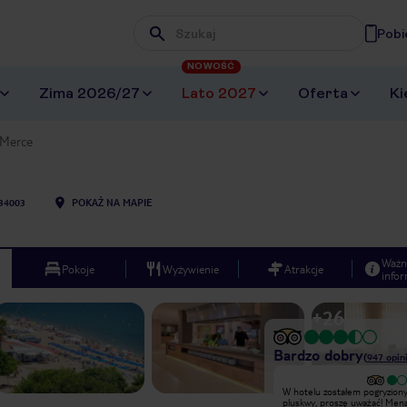
Pobi
Wpisz frazę, której szukasz
NOWOŚĆ
Zima 2026/27
Lato 2027
Oferta
Ki
Merce
34003
POKAŻ NA MAPIE
Ważn
Pokoje
Wyżywienie
Atrakcje
infor
+
26
Bardzo dobry
(
947
opini
Bardzo dobry
W hotelu zostałem pogryziony
Spędziliśmy urlop pięć razy w Hotelu
pluskwy, proszę uważać! Men
MERCE Pineda de Mar prowadzi ją