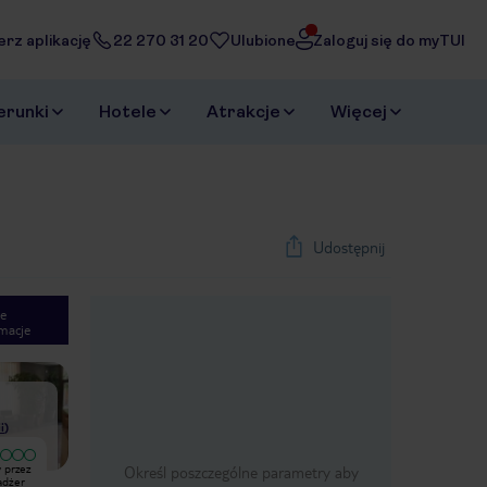
erz aplikację
22 270 31 20
Ulubione
Zaloguj się do myTUI
erunki
Hotele
Atrakcje
Więcej
Udostępnij
e
macje
1
/
32
Next slide
i
)
Bardzo dobry
 przez
Hotel miejski a więc spektakularnych
Określ poszczególne parametry aby
Hotel miejski, basen na dachu, woda
adżer
widoków nie należy się spodziewać.
bardzo ciepła. do plaży trzeba iść