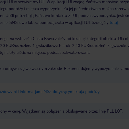
acji TUI w serwisie myTUI. W aplikacji TUI znajdą Państwo mnóstwo przy
biegu podróży i miejsca wypoczynku. Za jej pośrednictwem można rezerw
wne. Jeśli potrzebują Państwo kontaktu z TUI podczas wypoczynku, jeste
icznie, SMS-owo lub za pomocą czatu w aplikacji TUI. Szczegóły
tutaj
.
ego na wybrzeżu Costa Brava zależy od lokalnej kategorii obiektu. Dla o
,20 EUR/os./dzień, 4-gwiazdkowych – ok. 2,40 EUR/os./dzień, 5-gwiazdko
tę należy uiścić na miejscu, podczas zakwaterowania.
otnisko odbywa się we własnym zakresie. Rekomendujemy wypożyczenie sa
jazdowymi i informacjami MSZ dotyczącymi kraju podróży
.
zony w cenę. Wyjątkiem są połączenia obsługiwane przez linię PLL LOT.