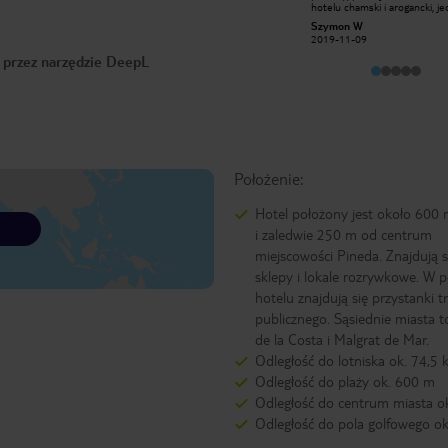
hotelu chamski i arogancki, je
rodzina Hiszpańska otwarta na
traktuje się tam dobrze gości z
kontakty z nowymi ludzimi. Syn
Szymon W
HENCEL
Rosji czy Niemiec. Nie poleca
właścicielki posługuje się wieloma
2019-11-09
2013-06-14
lecieć tam przez biuro podróż
językami zawsze można do niego się
zero pomocy z ich strony w t
o przez narzędzie DeepL
zwrócić o pomoc i zostanie
przypadkach
udzielona. Posiłki są bardzo smaczne
pokoje to standart wakacyjny nic
szczególnego ale mogliśmy sobie
wymienić pokój jeżeli nam nie
odpowiadał widok w ramach
oczywiście wolnych pokoi. Co wieczór
w okresie wakacyjnym organizowano
wieczorki z występami a drinki w
barze tańsze niż na mieście.
Położenie:
Wszystkie te pobyty wspominam
bardzo miło i na pewno ponownie
wybierzemy się do tego Hotelu
Hotel położony jest około 600 
Celina i Henryk z Poznania.
i zaledwie 250 m od centrum
miejscowości Pineda. Znajdują 
sklepy i lokale rozrywkowe. W p
hotelu znajdują się przystanki 
publicznego. Sąsiednie miasta to
de la Costa i Malgrat de Mar.
Odległość do lotniska ok. 74,5
Odległość do plaży ok. 600 m
Odległość do centrum miasta o
Odległość do pola golfowego ok