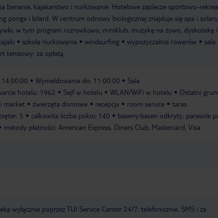
a bananie, kajakarstwo i nurkowanie. Hotelowe zaplecze sportowo-rekrea
ing ponga i bilard. W centrum odnowy biologicznej znajduje się spa i solari
ozrywki, w tym program rozrywkowy, miniklub, muzykę na żywo, dyskotekę i
kajaki
szkoła nurkowania
windsurfing
wypożyczalnia rowerów
sala
rt tenisowy: za opłatą
 14:00:00
Wymeldowanie do: 11:00:00
Sala
arcie hotelu: 1962
Sejf w hotelu
WLAN/WiFi w hotelu
Ostatni gru
i market
zwierzęta domowe
recepcja
room service
taras
pięter: 5
całkowita liczba pokoi: 140
baseny:basen odkryty, parasole p
metody płatności: American Express, Diners Club, Mastercard, Visa
a wyłącznie poprzez TUI Service Center 24/7: telefonicznie, SMS i za