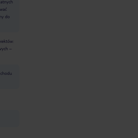
datnych
ować
śmy do
biektów:
wych –
mochodu