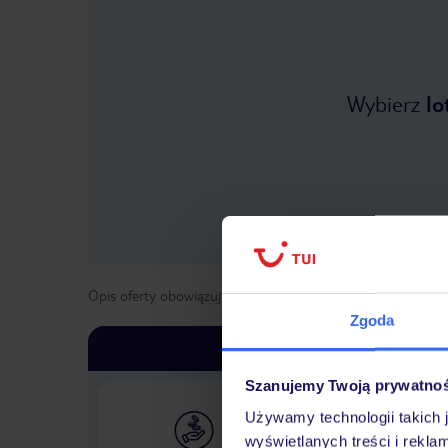
Wybierz
lo
Opis oferty obowiązuje dla wyjazdów w terminie
od
1 kwie
Zgoda
Szanujemy Twoją prywatno
Używamy technologii takich 
wyświetlanych treści i rekla