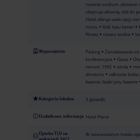
rowerze wodnym, pływanie n
obejmuje siłownię, stół do p
Hotel oferuje wiele opcji r
nocny.
łódź typu banan
fitness
rowery wodne
ko
Wyposażenie
Parking
Zameldowanie od:
konferencyjna
Garaż
Otw
remont: 1992
winda
min
słoneczny
całkowita liczba 
basenie, leżaki przy basenie
Kategoria lokalna
3 gwiazdki
Dodatkowe informacje
Hotel Merce
Opieka TUI na
W rezerwowanym hotelu opiek
wakacjach 24/7