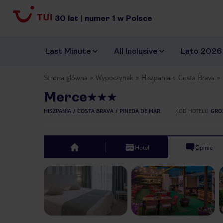
30
lat
|
numer
1
w Polsce
Last Minute
All Inclusive
Lato 2026
Strona główna
Wypoczynek
Hiszpania
Costa Brava
Merce
HISZPANIA
COSTA BRAVA
PINEDA DE MAR
KOD HOTELU
GRO
Hotel
Opinie
top
Previous slide