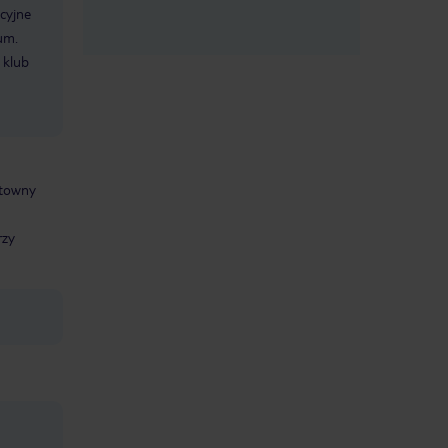
cyjne
um.
 klub
ntowny
rzy