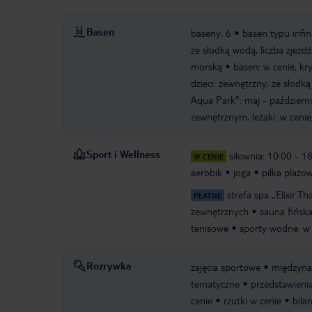
Basen
baseny: 6
basen typu infin
ze słodką wodą, liczba zjeżdża
morską
basen: w cenie, kr
dzieci: zewnętrzny, ze słodk
Aqua Park": maj - październi
zewnętrznym, leżaki: w cenie
Sport i Wellness
siłownia: 10:00 - 1
W CENIE
aerobik
joga
piłka plażo
strefa spa „Elixir T
PŁATNE
zewnętrznych
sauna fińsk
tenisowe
sporty wodne: w 
Rozrywka
zajęcia sportowe
międzyna
tematyczne
przedstawieni
cenie
rzutki w cenie
bila