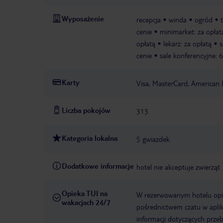
Wyposażenie
recepcja
winda
ogród
cenie
minimarket: za opłat
opłatą
lekarz: za opłatą
s
cenie
sale konferencyjne: 6
Karty
Visa, MasterCard, American 
Liczba pokojów
313
Kategoria lokalna
5 gwiazdek
Dodatkowe informacje
hotel nie akceptuje zwierząt
Opieka TUI na
W rezerwowanym hotelu opiek
wakacjach 24/7
pośrednictwem czatu w aplik
informacji dotyczących prze