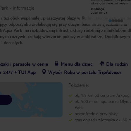
bardzo pomocna i życzliwa.
wiosek, co moze być małym
Park
-
informacje
Przepiękna plaża i czyste, ciepłe
minusem. Pracuje także Polka
Venture36565636487
000kinga
morze.
Magda, więc nie było najmniej
2025-09-09
2025-09-23
problemów z dogadaniem się.
 tuż obok wspaniałej, piaszczystej plaży w Kyllini. Osoby aktywne b
działa jak wiatr zawieje, ale d
sieci bezproblemowy więc na j
jący odpoczynku zrelaksują się przy dużym basenie ze zjeżdżalniami i
ktoś ma swój internet to nie
problemu. Duży wybór jedzen
& Aqua Park ma rozbudowaną infrastrukturę rodzinną z miniklubem dla
smacznie. Aquapark dla dziec
super.
onych rozrywki czekają wieczorne pokazy w amfiteatrze. Dodatkowym
i i dorosłych.
żaki i parasole w cenie
Menu dla dzieci
Dla rodzin
r 24/7 + TUI App
Wybór Roku w portalu TripAdvisor
Położenie:
ok. 1,5 km od centrum Arkoudi
ok. 500 m od aquaparku Olym
Park
bezpośrednio przy plaży
czas dojazdu z lotniska ok. 60 