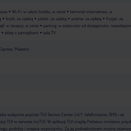
taras
Wi-Fi: w całym hotelu, w cenie
terminal internetowy: w
ą
butik: za opłatą
jubiler: za opłatą
pralnia: za opłatą
fryzjer: za
ejf: w recepcji, w cenie
parking: w zależności od dostępności, niezadaszo
sklep z pamiątkami
sala TV
Express, Maestro
a wyłącznie poprzez TUI Service Center 24/7: telefonicznie, SMS i za
acji TUI w serwisie myTUI. W aplikacji TUI znajdą Państwo mnóstwo przy
biegu podróży i miejsca wypoczynku. Za jej pośrednictwem można rezerw