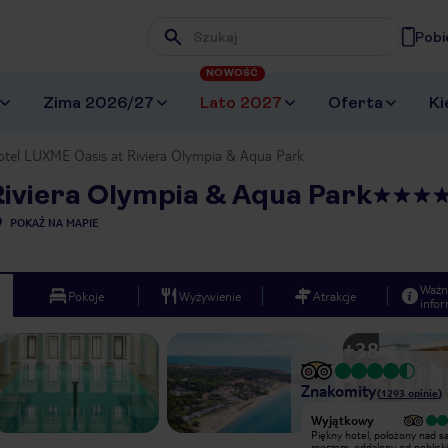
Pobi
Wpisz frazę, której szukasz
NOWOŚĆ
Zima 2026/27
Lato 2027
Oferta
Ki
otel LUXME Oasis at Riviera Olympia & Aqua Park
iviera Olympia & Aqua Park
POKAŻ NA MAPIE
Ważn
Pokoje
Wyżywienie
Atrakcje
infor
+
38
Znakomity
(
1293
opinie
)
Wyjątkowy
Wyjątkowy
Bardzo dobry serwis, smaczna i
Piękny hotel, położony nad 
różnorodna kuchnia. Pani Magda
morzem, oddalony od poblisk