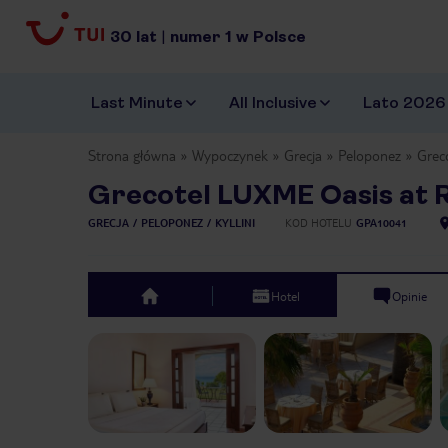
30
lat
|
numer
1
w Polsce
Last Minute
All Inclusive
Lato 2026
Strona główna
Wypoczynek
Grecja
Peloponez
Grec
Grecotel LUXME Oasis at R
GRECJA
PELOPONEZ
KYLLINI
KOD HOTELU
GPA10041
Hotel
Opinie
top
Previous slide