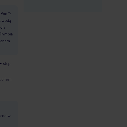
 Pool":
 z wodą
dla
Olympia
asenem
step
ie firm
y
ccia w