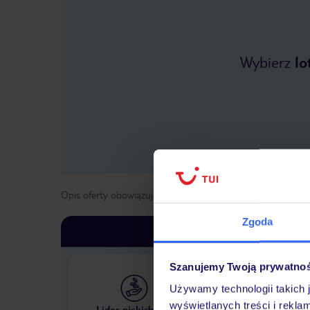
Wybierz
lo
Opis oferty obowiązuje dla wyjazdów w terminie
od
25 kwi
Zgoda
Szanujemy Twoją prywatno
Używamy technologii takich 
Największe biuro podr
wyświetlanych treści i rekla
Lider niskich cen