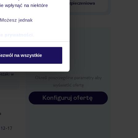
krajach
ubezpieczeniowa
e wpłynąć na niektóre
. Możesz jednak
e
ce prywatności
.
macje
ezwól na wszystkie
leżaki w
Określ poszczególne parametry aby
wyświetlić ofertę
Konfiguruj ofertę
a
: 12-17