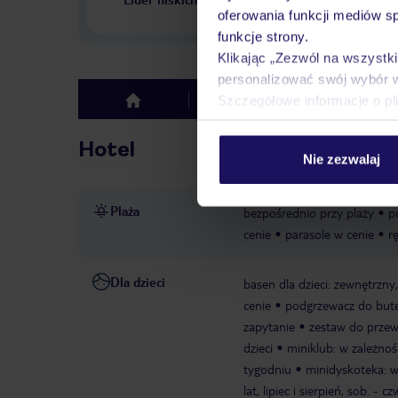
w Polsce
oferowania funkcji mediów s
funkcje strony.
Klikając „Zezwól na wszystk
personalizować swój wybór 
Szczegółowe informacje o pl
Hotel
Opinie
top
Hotel
Nie zezwalaj
Plaża
bezpośrednio przy plaży
p
cenie
parasole w cenie
r
Dla dzieci
basen dla dzieci: zewnętrzny
cenie
podgrzewacz do butel
zapytanie
zestaw do przew
dzieci
miniklub: w zależnoś
tygodniu
minidyskoteka: w
lat, lipiec i sierpień, sob. - 