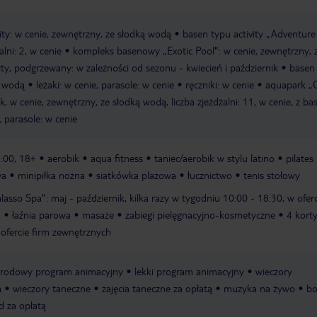
ity: w cenie, zewnętrzny, ze słodką wodą
basen typu activity „Adventure
lni: 2, w cenie
kompleks basenowy „Exotic Pool": w cenie, zewnętrzny,
yty, podgrzewany: w zależności od sezonu - kwiecień i październik
basen 
ą wodą
leżaki: w cenie, parasole: w cenie
ręczniki: w cenie
aquapark „
k, w cenie, zewnętrzny, ze słodką wodą, liczba zjeżdżalni: 11, w cenie, z b
, parasole: w cenie
8:00, 18+
aerobik
aqua fitness
taniec/aerobik w stylu latino
pilates
wa
minipiłka nożna
siatkówka plażowa
łucznictwo
tenis stołowy
halasso Spa": maj - październik, kilka razy w tygodniu 10:00 - 18:30, w oferc
a
łaźnia parowa
masaże
zabiegi pielęgnacyjno-kosmetyczne
4 kort
ofercie firm zewnętrznych
rodowy program animacyjny
lekki program animacyjny
wieczory
a
wieczory taneczne
zajęcia taneczne za opłatą
muzyka na żywo
bo
rd za opłatą