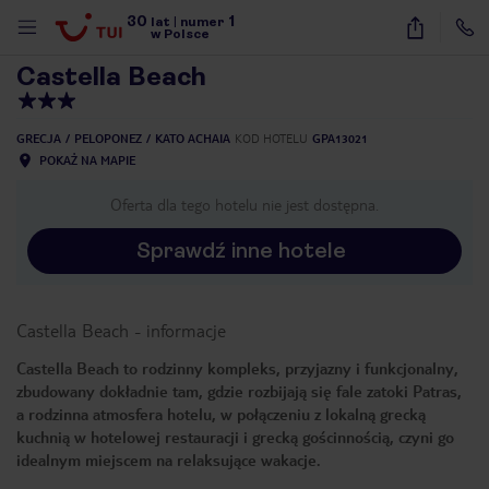
30
1
1
/
32
lat
|
numer
w Polsce
Castella Beach
GRECJA
PELOPONEZ
KATO ACHAIA
KOD HOTELU
GPA13021
POKAŻ NA MAPIE
Oferta dla tego hotelu nie jest dostępna.
Sprawdź inne hotele
Castella Beach
-
informacje
Castella Beach to rodzinny kompleks, przyjazny i funkcjonalny,
zbudowany dokładnie tam, gdzie rozbijają się fale zatoki Patras,
a rodzinna atmosfera hotelu, w połączeniu z lokalną grecką
kuchnią w hotelowej restauracji i grecką gościnnością, czyni go
idealnym miejscem na relaksujące wakacje.
nute