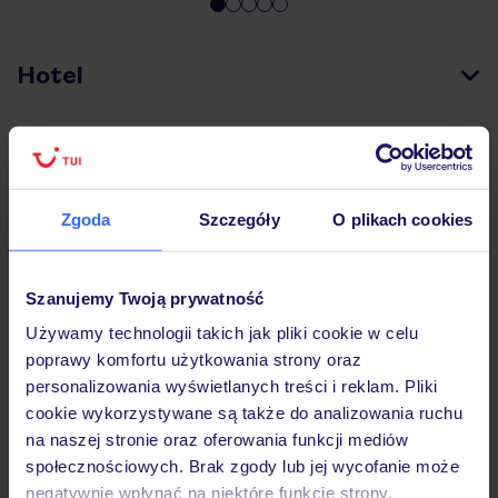
Hotel
Wyżywienie
Zgoda
Szczegóły
O plikach cookies
Atrakcje
Szanujemy Twoją prywatność
Ważne informacje
Używamy technologii takich jak pliki cookie w celu
poprawy komfortu użytkowania strony oraz
personalizowania wyświetlanych treści i reklam. Pliki
cookie wykorzystywane są także do analizowania ruchu
Często zadawane pytania
na naszej stronie oraz oferowania funkcji mediów
Jak zmienić uczestników/osobę zgłaszającą?
społecznościowych. Brak zgody lub jej wycofanie może
Czy w Hotelu będzie przedstawiciel TUI?
negatywnie wpłynąć na niektóre funkcje strony.