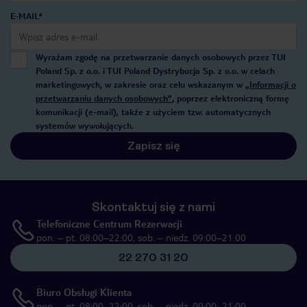
E-MAIL*
Wyrażam zgodę na przetwarzanie danych osobowych przez TUI
Poland Sp. z o.o. i TUI Poland Dystrybucja Sp. z o.o. w celach
marketingowych, w zakresie oraz celu wskazanym w
„Informacji o
przetwarzaniu danych osobowych”
, poprzez elektroniczną formę
komunikacji (e-mail), także z użyciem tzw. automatycznych
systemów wywołujących.
Zapisz się
Skontaktuj się z nami
Telefoniczne Centrum Rezerwacji
pon. – pt. 08:00–22:00, sob. – niedz. 09:00–21:00
22 270 31 20
Biuro Obsługi Klienta
pon. – pt. 08:00–22:00, sob. – niedz. 09:00–21:00