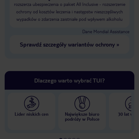
rozszerza ubezpieczenia o pakiet All Inclusive - rozszerzenie
ochrony od kosztów leczenia i następstw nieszczęśliwych
wypadków o zdarzenia zaistniałe pod wpływem alkoholu
Dane Mondial Assistance
Sprawdź szczegóły wariantów ochrony
»
Dlaczego warto wybrać TUI?
Lider niskich cen
Największe biuro
30 lat w P
podróży w Polsce