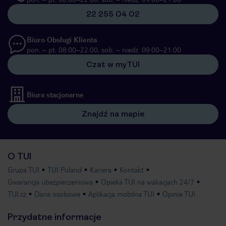
22 255 04 02
Biuro Obsługi Klienta
pon. – pt. 08:00–22:00, sob. – niedz. 09:00–21:00
Czat w myTUI
Biura stacjonarne
Znajdź na mapie
O TUI
Grupa TUI
TUI Poland
Kariera
Kontakt
Gwarancja ubezpieczeniowa
Opieka TUI na wakacjach 24/7
TUI.cz
Dane osobowe
Aplikacja mobilna TUI
Opinie TUI
Przydatne informacje