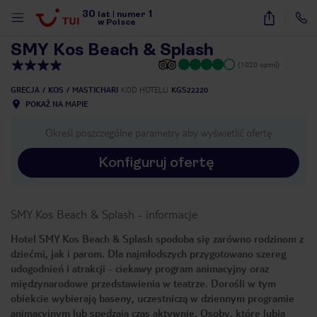
30
1
1
/
24
lat
|
numer
w Polsce
SMY Kos Beach & Splash
(1020 opinii)
GRECJA
KOS
MASTICHARI
KOD HOTELU
KGS22220
POKAŻ NA MAPIE
Określ poszczególne parametry aby wyświetlić ofertę
Konfiguruj ofertę
SMY Kos Beach & Splash
-
informacje
Hotel SMY Kos Beach & Splash spodoba się zarówno rodzinom z
dziećmi, jak i parom. Dla najmłodszych przygotowano szereg
udogodnień i atrakcji - ciekawy program animacyjny oraz
międzynarodowe przedstawienia w teatrze. Dorośli w tym
obiekcie wybierają baseny, uczestniczą w dziennym programie
nute
animacyjnym lub spędzają czas aktywnie. Osoby, które lubią