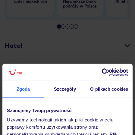
Lider niskich cen
Największe biuro
30 lat w P
podróży w Polsce
Hotel
Opinie
Zgoda
Szczegóły
O plikach cookies
Pokoje
Szanujemy Twoją prywatność
Wyżywienie
Używamy technologii takich jak pliki cookie w celu
poprawy komfortu użytkowania strony oraz
Atrakcje
personalizowania wyświetlanych treści i reklam. Pliki