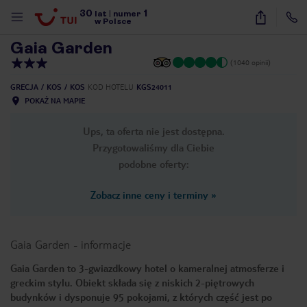
30
1
1
/
54
lat
|
numer
w Polsce
Gaia Garden
(1040 opinii)
GRECJA
KOS
KOS
KOD HOTELU
KGS24011
POKAŻ NA MAPIE
Ups, ta oferta nie jest dostępna.
Przygotowaliśmy dla Ciebie
podobne oferty:
Zobacz inne ceny i terminy
»
Gaia Garden
-
informacje
Gaia Garden to 3-gwiazdkowy hotel o kameralnej atmosferze i
greckim stylu. Obiekt składa się z niskich 2-piętrowych
nute
budynków i dysponuje 95 pokojami, z których część jest po