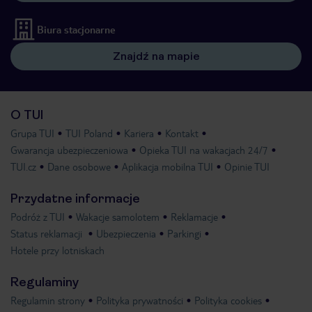
Biura stacjonarne
Znajdź na mapie
O TUI
Grupa TUI
TUI Poland
Kariera
Kontakt
Gwarancja ubezpieczeniowa
Opieka TUI na wakacjach 24/7
TUI.cz
Dane osobowe
Aplikacja mobilna TUI
Opinie TUI
Przydatne informacje
Podróż z TUI
Wakacje samolotem
Reklamacje
Status reklamacji
Ubezpieczenia
Parkingi
Hotele przy lotniskach
Regulaminy
Regulamin strony
Polityka prywatności
Polityka cookies