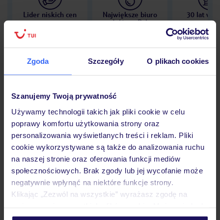
Lider niskich cen
Największe biuro
30 lat w P
podróży w Polsce
Zgoda
Szczegóły
O plikach cookies
Hotel
Szanujemy Twoją prywatność
Używamy technologii takich jak pliki cookie w celu
Opinie
poprawy komfortu użytkowania strony oraz
personalizowania wyświetlanych treści i reklam. Pliki
cookie wykorzystywane są także do analizowania ruchu
Pokoje
na naszej stronie oraz oferowania funkcji mediów
społecznościowych. Brak zgody lub jej wycofanie może
negatywnie wpłynąć na niektóre funkcje strony.
Klikając „Zezwól na wszystkie” wyrażasz zgodę na
Wyżywienie
umieszczenie wszystkich plików cookie. Możesz jednak
personalizować swój wybór wchodząc w zakładkę