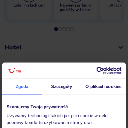
Lider niskich cen
Największe biuro
30 lat w P
podróży w Polsce
Hotel
Opinie
Zgoda
Szczegóły
O plikach cookies
Pokoje
Szanujemy Twoją prywatność
Wyżywienie
Używamy technologii takich jak pliki cookie w celu
poprawy komfortu użytkowania strony oraz