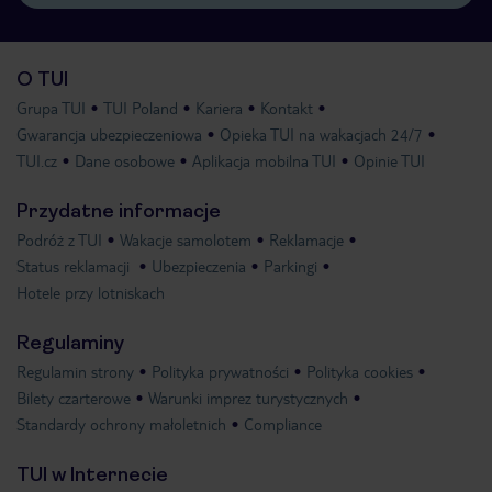
O TUI
Grupa TUI
TUI Poland
Kariera
Kontakt
Gwarancja ubezpieczeniowa
Opieka TUI na wakacjach 24/7
TUI.cz
Dane osobowe
Aplikacja mobilna TUI
Opinie TUI
Przydatne informacje
Podróż z TUI
Wakacje samolotem
Reklamacje
Status reklamacji
Ubezpieczenia
Parkingi
Hotele przy lotniskach
Regulaminy
Regulamin strony
Polityka prywatności
Polityka cookies
Bilety czarterowe
Warunki imprez turystycznych
Standardy ochrony małoletnich
Compliance
TUI w Internecie