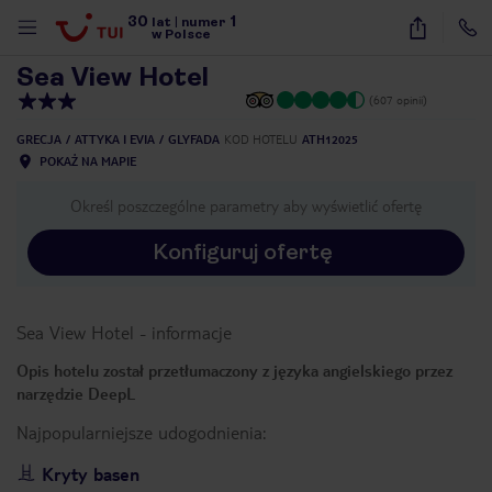
30
1
1
/
38
lat
|
numer
w Polsce
Sea View Hotel
(607 opinii)
GRECJA
ATTYKA I EVIA
GLYFADA
KOD HOTELU
ATH12025
POKAŻ NA MAPIE
Określ poszczególne parametry aby wyświetlić ofertę
Konfiguruj ofertę
Sea View Hotel
-
informacje
Opis hotelu został przetłumaczony z języka angielskiego przez
narzędzie DeepL
Najpopularniejsze udogodnienia:
nute
Kryty basen