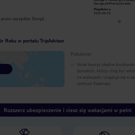
George,eleftheria,Denalda
George,eleftheria,Denalda
Magdalen a
Magdalen a
2026-06-30
2026-06-30
o przez narzędzie DeepL
r Roku w portalu TripAdvisor
Położenie:
Hotel tworzy idealne środowisk
dorosłych, którzy chcą być wśró
na wakacjach i znajduje się w 
centrum Kalamaty.
Rozszerz ubezpieczenie i ciesz się wakacjami w pełni