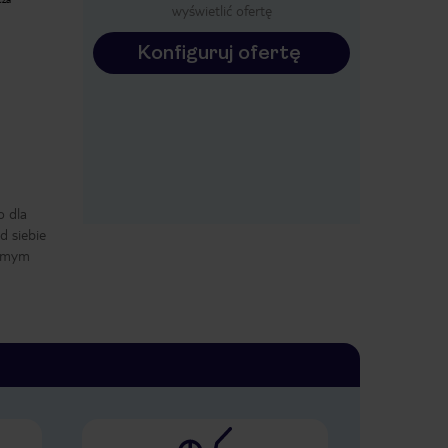
wyświetlić ofertę
George,eleftheria,Denalda
Magdalen a
2026-06-30
Konfiguruj ofertę
o dla
d siebie
samym