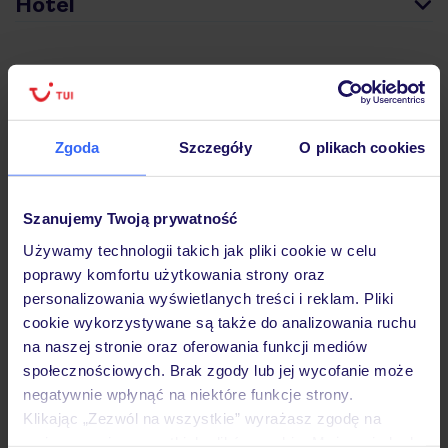
Hotel
Wyżywienie
Zgoda
Szczegóły
O plikach cookies
Atrakcje
Szanujemy Twoją prywatność
Ważne informacje
Używamy technologii takich jak pliki cookie w celu
poprawy komfortu użytkowania strony oraz
personalizowania wyświetlanych treści i reklam. Pliki
Często zadawane pytania
cookie wykorzystywane są także do analizowania ruchu
na naszej stronie oraz oferowania funkcji mediów
Jak zmienić uczestników/osobę zgłaszającą?
społecznościowych. Brak zgody lub jej wycofanie może
Czy w Hotelu będzie przedstawiciel TUI?
negatywnie wpłynąć na niektóre funkcje strony.
Na jakiej podstawie i gdzie otrzymam karty
pokładowe/bilety lotnicze?
Klikając „Zezwól na wszystkie” wyrażasz zgodę na
umieszczenie wszystkich plików cookie. Możesz jednak