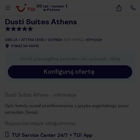
30
1
1
/
40
lat
|
numer
w Polsce
Dusti Suites Athens
GRECJA
ATTYKA I EVIA
GLYFADA
KOD HOTELU
ATH12028
POKAŻ NA MAPIE
Określ poszczególne parametry aby wyświetlić ofertę
Konfiguruj ofertę
Dusti Suites Athens
-
informacje
Opis hotelu został przetłumaczony z języka angielskiego przez
narzędzie DeepL
Najpopularniejsze udogodnienia:
nute
TUI Service Center 24/7 + TUI App