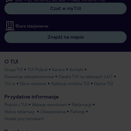
Czat w myTUI
Biura stacjonarne
Znajdź na mapie
O TUI
Grupa TUI
TUI Poland
Kariera
Kontakt
Gwarancja ubezpieczeniowa
Opieka TUI na wakacjach 24/7
TUI.cz
Dane osobowe
Aplikacja mobilna TUI
Opinie TUI
Przydatne informacje
Podróż z TUI
Wakacje samolotem
Reklamacje
Status reklamacji
Ubezpieczenia
Parkingi
Hotele przy lotniskach