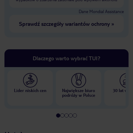
Dane Mondial Assistance
Sprawdź szczegóły wariantów ochrony
»
Dlaczego warto wybrać TUI?
Lider niskich cen
Największe biuro
30 lat w P
podróży w Polsce