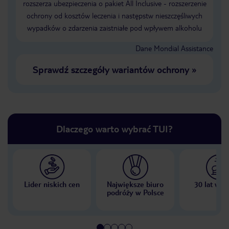
rozszerza ubezpieczenia o pakiet All Inclusive - rozszerzenie
ochrony od kosztów leczenia i następstw nieszczęśliwych
wypadków o zdarzenia zaistniałe pod wpływem alkoholu
Dane Mondial Assistance
Sprawdź szczegóły wariantów ochrony
»
Dlaczego warto wybrać TUI?
Lider niskich cen
Największe biuro
30 lat w P
podróży w Polsce