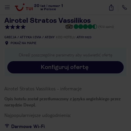
30
1
1
/
41
lat
|
numer
w Polsce
Airotel Stratos Vassilikos
(920 opinii)
GRECJA
ATTYKA I EVIA
ATENY
KOD HOTELU
ATH11023
POKAŻ NA MAPIE
Określ poszczególne parametry aby wyświetlić ofertę
Konfiguruj ofertę
Airotel Stratos Vassilikos
-
informacje
Opis hotelu został przetłumaczony z języka angielskiego przez
narzędzie DeepL
Najpopularniejsze udogodnienia:
nute
Darmowe Wi-Fi