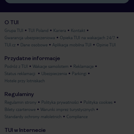
O TUI
Grupa TUI
TUI Poland
Kariera
Kontakt
Gwarancja ubezpieczeniowa
Opieka TUI na wakacjach 24/7
TUI.cz
Dane osobowe
Aplikacja mobilna TUI
Opinie TUI
Przydatne informacje
Podróż z TUI
Wakacje samolotem
Reklamacje
Status reklamacji
Ubezpieczenia
Parkingi
Hotele przy lotniskach
Regulaminy
Regulamin strony
Polityka prywatności
Polityka cookies
Bilety czarterowe
Warunki imprez turystycznych
Standardy ochrony małoletnich
Compliance
TUI w Internecie