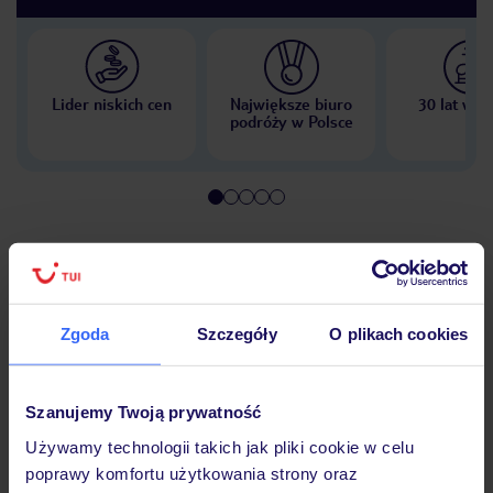
Lider niskich cen
Największe biuro
30 lat w P
podróży w Polsce
Hotel
Zgoda
Szczegóły
O plikach cookies
Pokoje
Szanujemy Twoją prywatność
Wyżywienie
Używamy technologii takich jak pliki cookie w celu
poprawy komfortu użytkowania strony oraz