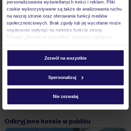
personalizowania wyświetlanych treści i reklam. Pliki
Atrakcje
cookie wykorzystywane są także do analizowania ruchu
na naszej stronie oraz oferowania funkcji mediów
społecznościowych. Brak zgody lub jej wycofanie może
Ważne informacje
negatywnie wpłynąć na niektóre funkcje strony.
Klikając „Zezwól na wszystkie” wyrażasz zgodę na
umieszczenie wszystkich plików cookie. Możesz jednak
personalizować swój wybór wchodząc w zakładkę
Często zadawane pytania
„Szczegóły”
Zezwól na wszystkie
Jak zmienić uczestników/osobę zgłaszającą?
Szczegółowe informacje o plikach cookie znajdziesz
Czy w Hotelu będzie przedstawiciel TUI?
w
polityce plików cookies
oraz
polityce prywatności
.
Na jakiej podstawie i gdzie otrzymam karty
Spersonalizuj
pokładowe/bilety lotnicze?
Zobacz więcej
Nie zezwalaj
Odkryj inne hotele w pobliżu