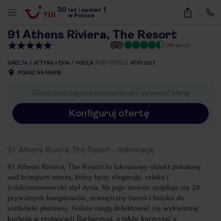
30
1
1
/
24
lat
|
numer
w Polsce
91 Athens Riviera, The Resort
(48 opinii)
GRECJA
ATTYKA I EVIA
VOULA
KOD HOTELU
ATH12027
POKAŻ NA MAPIE
Określ poszczególne parametry aby wyświetlić ofertę
Konfiguruj ofertę
91 Athens Riviera, The Resort
-
informacje
91 Athens Riviera, The Resort to luksusowy obiekt położony
nad brzegiem morza, który łączy elegancję, relaks i
śródziemnomorski styl życia. Na jego terenie znajduje się 28
prywatnych bungalowów, zewnętrzny basen i boisko do
siatkówki plażowej. Goście mogą delektować się wykwintną
nute
kuchnią w restauracji Barbarossa, a także korzystać z