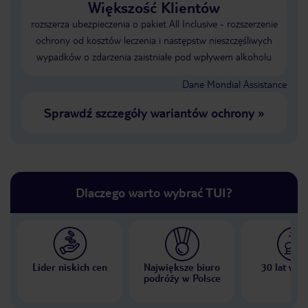
Większość Klientów
rozszerza ubezpieczenia o pakiet All Inclusive - rozszerzenie
ochrony od kosztów leczenia i następstw nieszczęśliwych
wypadków o zdarzenia zaistniałe pod wpływem alkoholu
Dane Mondial Assistance
Sprawdź szczegóły wariantów ochrony
»
Dlaczego warto wybrać TUI?
Lider niskich cen
Największe biuro
30 lat w P
podróży w Polsce