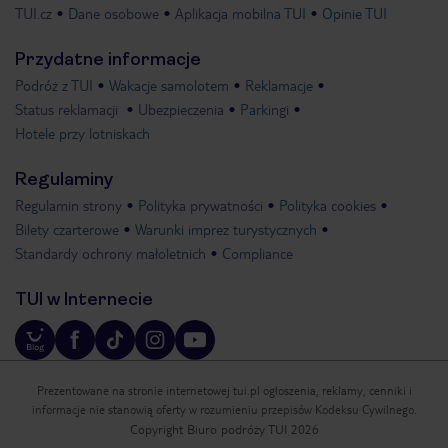
TUI.cz
Dane osobowe
Aplikacja mobilna TUI
Opinie TUI
Przydatne informacje
Podróż z TUI
Wakacje samolotem
Reklamacje
Status reklamacji
Ubezpieczenia
Parkingi
Hotele przy lotniskach
Regulaminy
Regulamin strony
Polityka prywatności
Polityka cookies
Bilety czarterowe
Warunki imprez turystycznych
Standardy ochrony małoletnich
Compliance
TUI w Internecie
Prezentowane na stronie internetowej tui.pl ogłoszenia, reklamy, cenniki i
informacje nie stanowią oferty w rozumieniu przepisów Kodeksu Cywilnego.
Copyright Biuro podróży TUI 2026