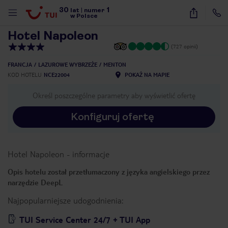
30
1
1
/
40
lat
|
numer
w Polsce
Hotel Napoleon
(727 opinii)
FRANCJA
LAZUROWE WYBRZEŻE
MENTON
KOD HOTELU
NCE22004
POKAŻ NA MAPIE
Określ poszczególne parametry aby wyświetlić ofertę
Konfiguruj ofertę
Hotel Napoleon
-
informacje
Opis hotelu został przetłumaczony z języka angielskiego przez
narzędzie DeepL
Najpopularniejsze udogodnienia:
nute
TUI Service Center 24/7 + TUI App