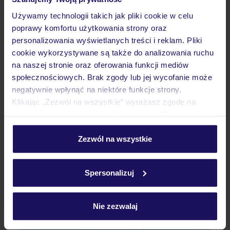
Używamy technologii takich jak pliki cookie w celu
poprawy komfortu użytkowania strony oraz
Wyżywienie
personalizowania wyświetlanych treści i reklam. Pliki
cookie wykorzystywane są także do analizowania ruchu
na naszej stronie oraz oferowania funkcji mediów
Atrakcje
społecznościowych. Brak zgody lub jej wycofanie może
negatywnie wpłynąć na niektóre funkcje strony.
Klikając „Zezwól na wszystkie” wyrażasz zgodę na
Ważne informacje
umieszczenie wszystkich plików cookie. Możesz jednak
personalizować swój wybór wchodząc w zakładkę
„Szczegóły”
Zezwól na wszystkie
Szczegółowe informacje o plikach cookie znajdziesz
Często zadawane pytania
w
polityce plików cookies
oraz
polityce prywatności
.
Spersonalizuj
Jak zmienić uczestników/osobę zgłaszającą?
Czy w Hotelu będzie przedstawiciel TUI?
Na jakiej podstawie i gdzie otrzymam karty
pokładowe/bilety lotnicze?
Nie zezwalaj
Zobacz więcej