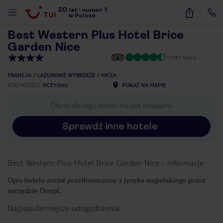
30
1
1
/
26
lat
|
numer
w Polsce
Best Western Plus Hotel Brice
Garden Nice
(1087 opinii)
FRANCJA
LAZUROWE WYBRZEŻE
NICEA
KOD HOTELU
NCE13062
POKAŻ NA MAPIE
Oferta dla tego hotelu nie jest dostępna.
Sprawdź inne hotele
Best Western Plus Hotel Brice Garden Nice
-
informacje
Opis hotelu został przetłumaczony z języka angielskiego przez
narzędzie DeepL
Najpopularniejsze udogodnienia:
nute