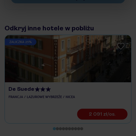
Odkryj inne hotele w pobliżu
ZALICZKA 25%
De Suede
FRANCJA
LAZUROWE WYBRZEŻE
NICEA
2 091 zł/os.