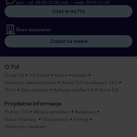
pon. – pt. 08:00–22:00, sob. – niedz. 09:00–21:00
Czat w myTUI
Biura stacjonarne
Znajdź na mapie
O TUI
Grupa TUI
TUI Poland
Kariera
Kontakt
Gwarancja ubezpieczeniowa
Opieka TUI na wakacjach 24/7
TUI.cz
Dane osobowe
Aplikacja mobilna TUI
Opinie TUI
Przydatne informacje
Podróż z TUI
Wakacje samolotem
Reklamacje
Status reklamacji
Ubezpieczenia
Parkingi
Hotele przy lotniskach