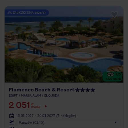
5% ZALICZKI ZIMA 2026/27
4
/5
1320
opinii
Flamenco Beach & Resort
EGIPT
MARSA ALAM
EL QUSEIR
2 051
ZŁ
OSOBA
13.03.2027 - 20.03.2027
(7 noclegów)
Rzeszów (02:15)