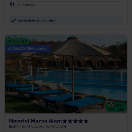
All Inclusive
udogodnienia dla dzieci
BESTSELLER
5% ZALICZKI ZIMA 2026/27
4.5
/5
3651
opinii
Novotel Marsa Alam
EGIPT
MARSA ALAM
MARSA ALAM