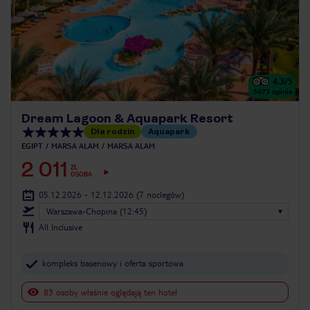
4.3
/5
5673
opinie
Dream Lagoon & Aquapark Resort
Dla rodzin
Aquapark
EGIPT
MARSA ALAM
MARSA ALAM
2 011
ZŁ
OSOBA
05.12.2026 - 12.12.2026
(7 noclegów)
Warszawa-Chopina (12:45)
All Inclusive
kompleks basenowy i oferta sportowa
83 osoby właśnie oglądają ten hotel