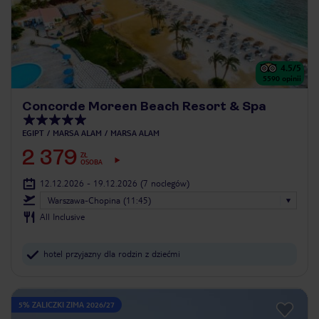
4.5
/5
5590
opinii
Concorde Moreen Beach Resort & Spa
EGIPT
MARSA ALAM
MARSA ALAM
2 379
ZŁ
OSOBA
12.12.2026 - 19.12.2026
(7 noclegów)
Warszawa-Chopina (11:45)
All Inclusive
hotel przyjazny dla rodzin z dziećmi
5% ZALICZKI ZIMA 2026/27