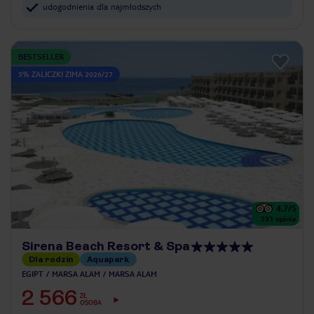
udogodnienia dla najmłodszych
BESTSELLER
5% ZALICZKI ZIMA 2026/27
4.7
/5
533
opinie
Sirena Beach Resort & Spa
Dla rodzin
Aquapark
EGIPT
MARSA ALAM
MARSA ALAM
2 566
ZŁ
OSOBA