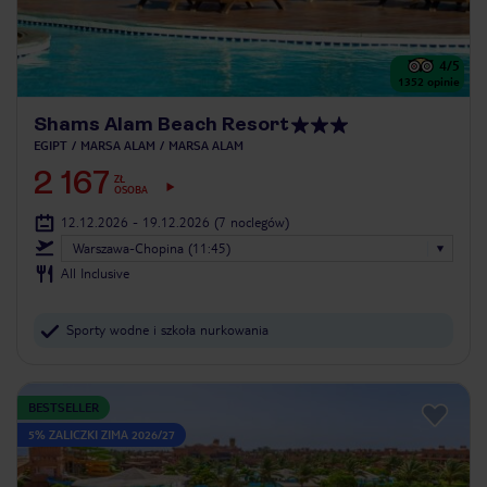
4
/5
1352
opinie
Shams Alam Beach Resort
EGIPT
MARSA ALAM
MARSA ALAM
2 167
ZŁ
OSOBA
12.12.2026 - 19.12.2026
(7 noclegów)
Warszawa-Chopina (11:45)
All Inclusive
Sporty wodne i szkoła nurkowania
BESTSELLER
5% ZALICZKI ZIMA 2026/27