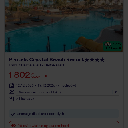
4.4
/5
1127
opinii
Protels Crystal Beach Resort
EGIPT
MARSA ALAM
MARSA ALAM
1 802
ZŁ
OSOBA
12.12.2026 - 19.12.2026
(7 noclegów)
Warszawa-Chopina (11:45)
All Inclusive
animacje dla dzieci i dorosłych
30 osób właśnie ogląda ten hotel