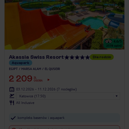
4.6
/5
2578
opinii
Akassia Swiss Resort
Dla rodzin
Aquapark
EGIPT
MARSA ALAM
EL QUSEIR
2 209
ZŁ
OSOBA
03.12.2026 - 11.12.2026
(7 noclegów)
Katowice (17:50)
All Inclusive
kompleks basenów i aquapark