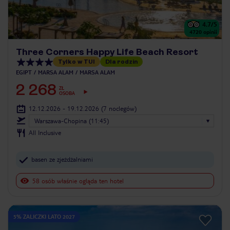
4.7
/5
4720
opinii
Three Corners Happy Life Beach Resort
Tylko w TUI
Dla rodzin
EGIPT
MARSA ALAM
MARSA ALAM
2 268
ZŁ
OSOBA
12.12.2026 - 19.12.2026
(7 noclegów)
Warszawa-Chopina (11:45)
All Inclusive
basen ze zjeżdżalniami
58 osób właśnie ogląda ten hotel
5% ZALICZKI LATO 2027