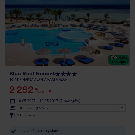
4.3
/5
3781
opinii
Blue Reef Resort
EGIPT
MARSA ALAM
MARSA ALAM
2 292
ZŁ
OSOBA
10.05.2027 - 18.05.2027
(7 noclegów)
Katowice (05:50)
All Inclusive
bogata oferta rozrywkowa