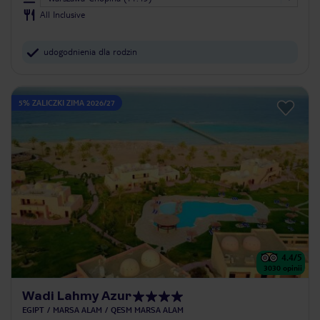
All Inclusive
udogodnienia dla rodzin
5% ZALICZKI ZIMA 2026/27
4.4
/5
3030
opinii
Wadi Lahmy Azur
EGIPT
MARSA ALAM
QESM MARSA ALAM