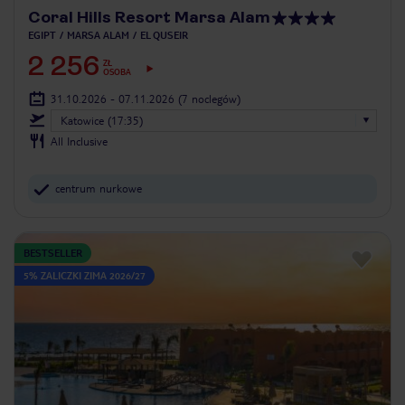
Coral Hills Resort Marsa Alam
EGIPT
MARSA ALAM
EL QUSEIR
2 256
ZŁ
OSOBA
31.10.2026 - 07.11.2026
(7 noclegów)
Katowice (17:35)
All Inclusive
centrum nurkowe
BESTSELLER
5% ZALICZKI ZIMA 2026/27