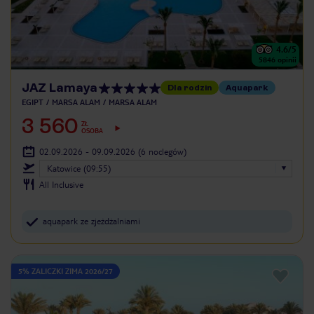
4.6
/5
5846
opinii
JAZ Lamaya
Dla rodzin
Aquapark
EGIPT
MARSA ALAM
MARSA ALAM
3 560
ZŁ
OSOBA
02.09.2026 - 09.09.2026
(6 noclegów)
Katowice (09:55)
All Inclusive
aquapark ze zjeżdżalniami
5% ZALICZKI ZIMA 2026/27