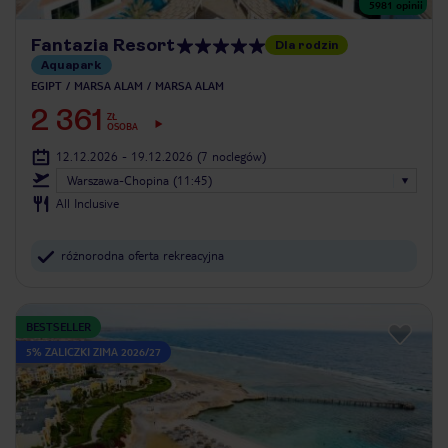
5981
opinii
Fantazia Resort
Dla rodzin
Aquapark
EGIPT
MARSA ALAM
MARSA ALAM
2 361
ZŁ
OSOBA
12.12.2026 - 19.12.2026
(7 noclegów)
Warszawa-Chopina (11:45)
All Inclusive
różnorodna oferta rekreacyjna
BESTSELLER
5% ZALICZKI ZIMA 2026/27