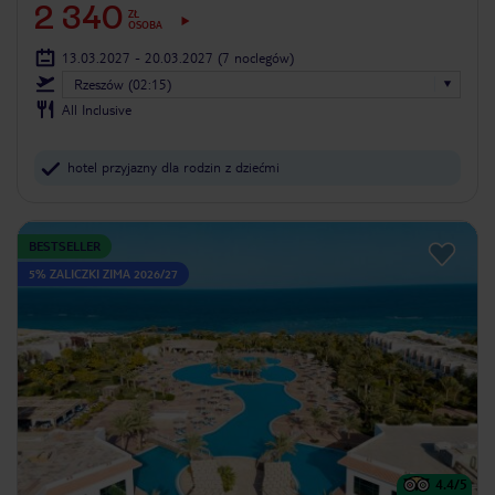
2 340
ZŁ
OSOBA
13.03.2027 - 20.03.2027
(7 noclegów)
Rzeszów (02:15)
All Inclusive
hotel przyjazny dla rodzin z dziećmi
BESTSELLER
5% ZALICZKI ZIMA 2026/27
4.4
/5