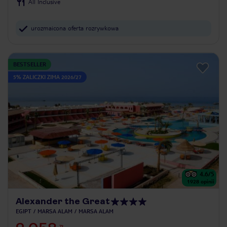
All Inclusive
urozmaicona oferta rozrywkowa
BESTSELLER
5% ZALICZKI ZIMA 2026/27
4.6
/5
1928
opinii
Alexander the Great
EGIPT
MARSA ALAM
MARSA ALAM
ZŁ