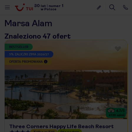
30
1
lat
|
numer
w Polsce
Marsa Alam
Znaleziono 47 ofert
BESTSELLER
5% ZALICZKI ZIMA 2026/27
OFERTA PROMOWANA
4.7
/5
4720
opinii
nute
Three Corners Happy Life Beach Resort
Tylko w TUI
Dla rodzin