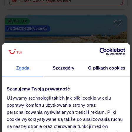
40 osób właśnie ogląda ten hotel
BESTSELLER
5% ZALICZKI ZIMA 2026/27
Zgoda
Szczegóły
O plikach cookies
4.4
/5
Szanujemy Twoją prywatność
4232
opinie
Używamy technologii takich jak pliki cookie w celu
Utopia Beach Club
Dla rodzin
poprawy komfortu użytkowania strony oraz
EGIPT
MARSA ALAM
MARSA ALAM
personalizowania wyświetlanych treści i reklam. Pliki
2 253
ZŁ
cookie wykorzystywane są także do analizowania ruchu
OSOBA
na naszej stronie oraz oferowania funkcji mediów
12.12.2026 - 19.12.2026
(7 noclegów)