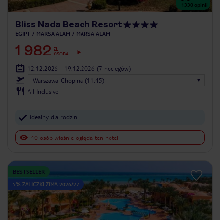
1330
opinii
Bliss Nada Beach Resort
EGIPT
MARSA ALAM
MARSA ALAM
1 982
ZŁ
OSOBA
12.12.2026 - 19.12.2026
(7 noclegów)
Warszawa-Chopina (11:45)
All Inclusive
idealny dla rodzin
40 osób właśnie ogląda ten hotel
BESTSELLER
5% ZALICZKI ZIMA 2026/27