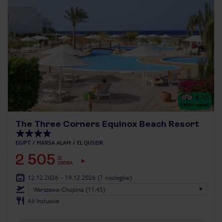
4.7
/5
13091
opinii
The Three Corners Equinox Beach Resort
EGIPT
MARSA ALAM
EL QUSEIR
2 505
ZŁ
OSOBA
12.12.2026 - 19.12.2026
(7 noclegów)
Warszawa-Chopina (11:45)
All Inclusive