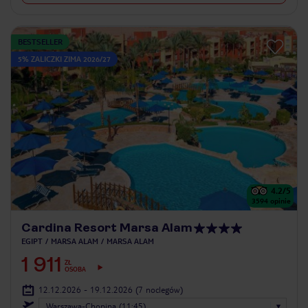
BESTSELLER
5% ZALICZKI ZIMA 2026/27
4.2
/5
3594
opinie
Cardina Resort Marsa Alam
EGIPT
MARSA ALAM
MARSA ALAM
1 911
ZŁ
OSOBA
12.12.2026 - 19.12.2026
(7 noclegów)
Warszawa-Chopina (11:45)