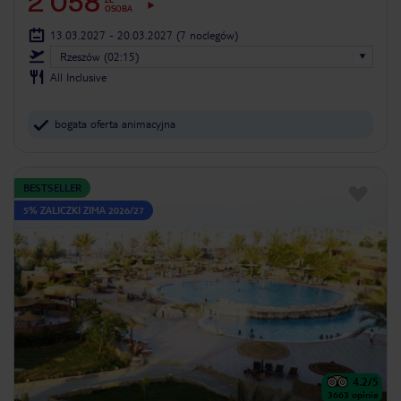
2 058
OSOBA
13.03.2027 - 20.03.2027
(7 noclegów)
Rzeszów (02:15)
All Inclusive
bogata oferta animacyjna
BESTSELLER
5% ZALICZKI ZIMA 2026/27
4.2
/5
3663
opinie