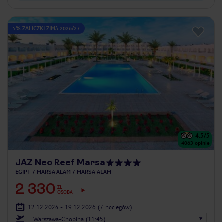
5% ZALICZKI ZIMA 2026/27
4.5
/5
4063
opinie
JAZ Neo Reef Marsa
EGIPT
MARSA ALAM
MARSA ALAM
2 330
ZŁ
OSOBA
12.12.2026 - 19.12.2026
(7 noclegów)
Warszawa-Chopina (11:45)