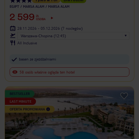
EGIPT
MARSA ALAM
MARSA ALAM
2 599
ZŁ
OSOBA
28.11.2026 - 05.12.2026
(7 noclegów)
Warszawa-Chopina (12:45)
All Inclusive
basen ze zjeżdżalniami
58 osób właśnie ogląda ten hotel
BESTSELLER
LAST MINUTE
OFERTA PROMOWANA