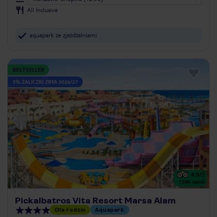
All Inclusive
aquapark ze zjeżdżalniami
BESTSELLER
5% ZALICZKI ZIMA 2026/27
4.9
/5
1580
opinii
Pickalbatros Vita Resort Marsa Alam
Dla rodzin
Aquapark