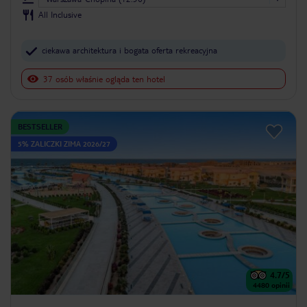
All Inclusive
ciekawa architektura i bogata oferta rekreacyjna
37 osób właśnie ogląda ten hotel
BESTSELLER
5% ZALICZKI ZIMA 2026/27
4.7
/5
4480
opinii