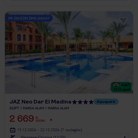
5% ZALICZKI ZIMA 2026/27
4.8
/5
3113
opinii
JAZ Neo Dar El Madina
Aquapark
EGIPT
MARSA ALAM
MARSA ALAM
2 669
ZŁ
OSOBA
15.12.2026 - 22.12.2026
(7 noclegów)
Warszawa-Chopina (12:50)