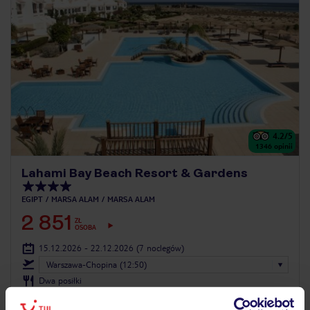
4.2
/5
1346
opinii
Lahami Bay Beach Resort & Gardens
EGIPT
MARSA ALAM
MARSA ALAM
2 851
ZŁ
OSOBA
15.12.2026 - 22.12.2026
(7 noclegów)
Warszawa-Chopina (12:50)
Dwa posiłki