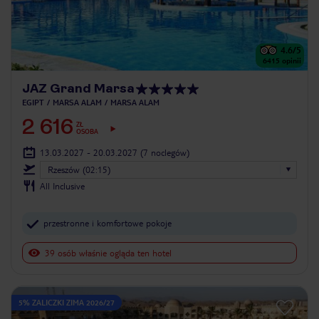
4.6
/5
6415
opinii
JAZ Grand Marsa
EGIPT
MARSA ALAM
MARSA ALAM
2 616
ZŁ
OSOBA
13.03.2027 - 20.03.2027
(7 noclegów)
Rzeszów (02:15)
All Inclusive
przestronne i komfortowe pokoje
39 osób właśnie ogląda ten hotel
5% ZALICZKI ZIMA 2026/27