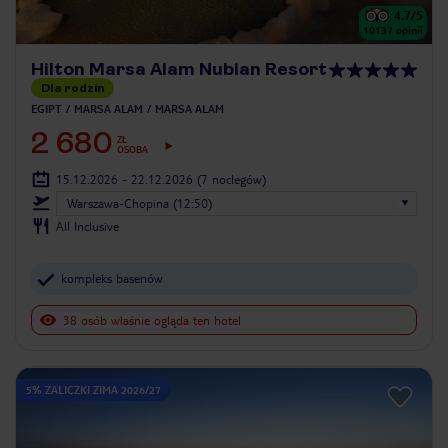
4.7
/5
10137
opinii
Hilton Marsa Alam Nubian Resort
Dla rodzin
EGIPT
MARSA ALAM
MARSA ALAM
2 680
ZŁ
OSOBA
15.12.2026 - 22.12.2026
(7 noclegów)
Warszawa-Chopina (12:50)
All Inclusive
kompleks basenów
38 osób właśnie ogląda ten hotel
5% ZALICZKI ZIMA 2026/27