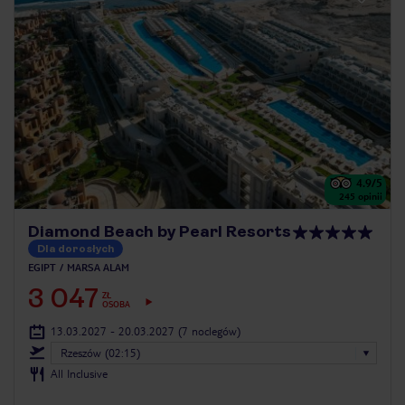
4.9
/5
245
opinii
Diamond Beach by Pearl Resorts
Dla dorosłych
EGIPT
MARSA ALAM
3 047
ZŁ
OSOBA
13.03.2027 - 20.03.2027
(7 noclegów)
Rzeszów (02:15)
All Inclusive