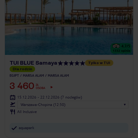
4.7
/5
1332
opinie
TUI BLUE Samaya
Tylko w TUI
Dla rodzin
EGIPT
MARSA ALAM
MARSA ALAM
3 460
ZŁ
OSOBA
15.12.2026 - 22.12.2026
(7 noclegów)
Warszawa-Chopina (12:50)
All Inclusive
aquapark