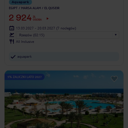
Aquapark
EGIPT
MARSA ALAM
EL QUSEIR
2 924
ZŁ
OSOBA
13.03.2027 - 20.03.2027
(7 noclegów)
Rzeszów (02:15)
All Inclusive
aquapark
5% ZALICZKI LATO 2027