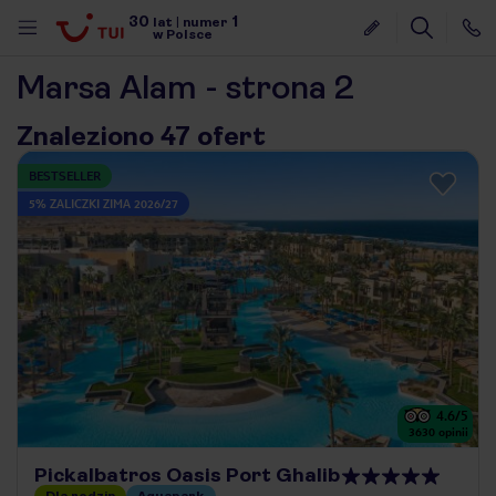
30
1
lat
|
numer
w Polsce
Marsa Alam - strona 2
Znaleziono 47 ofert
BESTSELLER
5% ZALICZKI ZIMA 2026/27
4.6
/5
3630
opinii
nute
Pickalbatros Oasis Port Ghalib
Dla rodzin
Aquapark