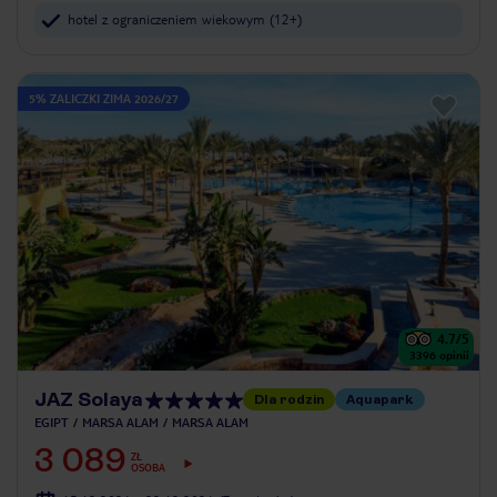
hotel z ograniczeniem wiekowym (12+)
5% ZALICZKI ZIMA 2026/27
4.7
/5
3396
opinii
JAZ Solaya
Dla rodzin
Aquapark
EGIPT
MARSA ALAM
MARSA ALAM
3 089
ZŁ
OSOBA