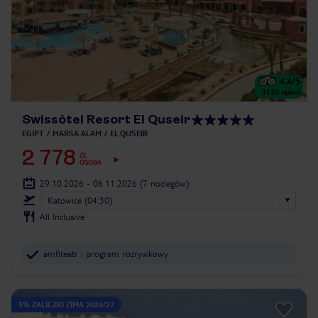
4.4
/5
3120
opinii
Swissôtel Resort El Quseir
EGIPT
MARSA ALAM
EL QUSEIR
2 778
ZŁ
OSOBA
29.10.2026 - 06.11.2026
(7 noclegów)
Katowice (04:30)
All Inclusive
amfiteatr i program rozrywkowy
5% ZALICZKI ZIMA 2026/27