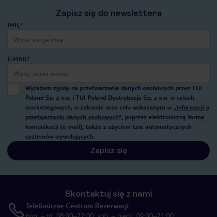
Zapisz się do newslettera
IMIĘ*
E-MAIL*
Wyrażam zgodę na przetwarzanie danych osobowych przez TUI
Poland Sp. z o.o. i TUI Poland Dystrybucja Sp. z o.o. w celach
marketingowych, w zakresie oraz celu wskazanym w
„Informacji o
przetwarzaniu danych osobowych”
, poprzez elektroniczną formę
komunikacji (e-mail), także z użyciem tzw. automatycznych
systemów wywołujących.
Zapisz się
Skontaktuj się z nami
Telefoniczne Centrum Rezerwacji
pon. – pt. 08:00–22:00, sob. – niedz. 09:00–21:00