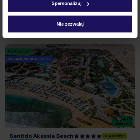
Spersonalizuj
Katowice (17:35)
All Inclusive
Nie zezwalaj
miniklub i atrakcje dla dzieci
BESTSELLER
5% ZALICZKI ZIMA 2026/27
4.4
/5
2266
opinii
Sentido Akassia Beach
Dla rodzin