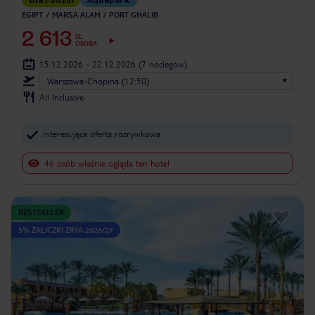
EGIPT
MARSA ALAM
PORT GHALIB
2 613
ZŁ
OSOBA
15.12.2026 - 22.12.2026
(7 noclegów)
Warszawa-Chopina (12:50)
All Inclusive
interesująca oferta rozrywkowa
46 osób właśnie ogląda ten hotel
BESTSELLER
5% ZALICZKI ZIMA 2026/27