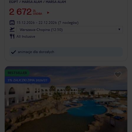
EGIPT
MARSA ALAM
MARSA ALAM
2 672
ZŁ
OSOBA
15.12.2026 - 22.12.2026
(7 noclegów)
Warszawa-Chopina (12:50)
All Inclusive
animacje dla dorosłych
BESTSELLER
5% ZALICZKI ZIMA 2026/27