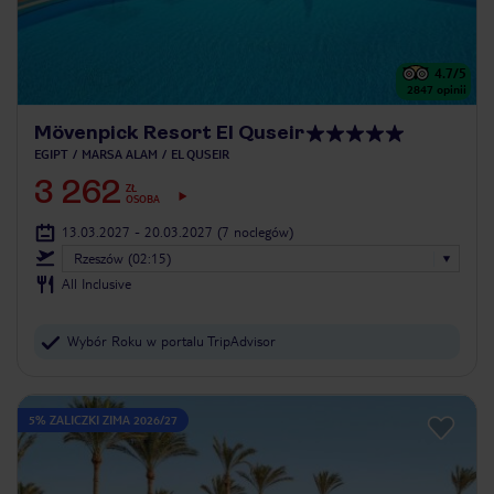
4.7
/5
2847
opinii
Mövenpick Resort El Quseir
EGIPT
MARSA ALAM
EL QUSEIR
3 262
ZŁ
OSOBA
13.03.2027 - 20.03.2027
(7 noclegów)
Rzeszów (02:15)
All Inclusive
Wybór Roku w portalu TripAdvisor
5% ZALICZKI ZIMA 2026/27