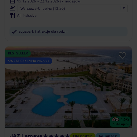
15.12.2026 - 22.12.2026
(7 noclegów)
Warszawa-Chopina (12:50)
All Inclusive
aquapark i atrakcje dla rodzin
BESTSELLER
5% ZALICZKI ZIMA 2026/27
4.6
/5
5846
opinii
JAZ Lamaya
Dla rodzin
Aquapark