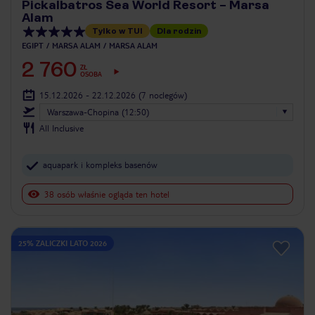
Pickalbatros Sea World Resort – Marsa
Alam
Tylko w TUI
Dla rodzin
EGIPT
MARSA ALAM
MARSA ALAM
2 760
ZŁ
OSOBA
15.12.2026 - 22.12.2026
(7 noclegów)
Warszawa-Chopina (12:50)
All Inclusive
aquapark i kompleks basenów
38 osób właśnie ogląda ten hotel
25% ZALICZKI LATO 2026