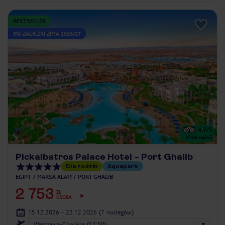
BESTSELLER
5% ZALICZKI ZIMA 2026/27
4.7
/5
3726
opinii
Pickalbatros Palace Hotel – Port Ghalib
Dla rodzin
Aquapark
EGIPT
MARSA ALAM
PORT GHALIB
2 753
ZŁ
OSOBA
15.12.2026 - 22.12.2026
(7 noclegów)
Warszawa-Chopina (12:50)