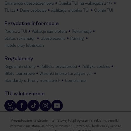
Gwarancja ubezpieczeniowa
Opieka TUI na wakacjach 24/7
TUI.cz
Dane osobowe
Aplikacja mobilna TUI
Opinie TUI
Przydatne informacje
Podróż z TUI
Wakacje samolotem
Reklamacje
Status reklamacji
Ubezpieczenia
Parkingi
Hotele przy lotniskach
Regulaminy
Regulamin strony
Polityka prywatności
Polityka cookies
Bilety czarterowe
Warunki imprez turystycznych
Standardy ochrony małoletnich
Compliance
TUI w Internecie
Prezentowane na stronie internetowej tui.pl ogłoszenia, reklamy, cenniki i
informacje nie stanowią oferty w rozumieniu przepisów Kodeksu Cywilnego.