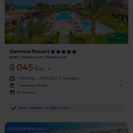
4.5
/5
5540
opinii
Gemma Resort
EGIPT
MARSA ALAM
MARSA ALAM
3 045
ZŁ
OSOBA
15.09.2026 - 23.09.2026
(7 noclegów)
Katowice (18:40)
All Inclusive
leżaki i parasole na plaży w cenie
5% ZALICZKI ZIMA 2026/27