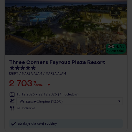
4.7
/5
13090
opinii
Three Corners Fayrouz Plaza Resort
EGIPT
MARSA ALAM
MARSA ALAM
2 703
ZŁ
OSOBA
15.12.2026 - 22.12.2026
(7 noclegów)
Warszawa-Chopina (12:50)
All Inclusive
atrakcje dla całej rodziny