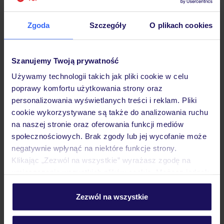
komfortowe pokoje
Zgoda
Szczegóły
O plikach cookies
25% ZALICZKI LATO 2026
Szanujemy Twoją prywatność
Używamy technologii takich jak pliki cookie w celu
poprawy komfortu użytkowania strony oraz
personalizowania wyświetlanych treści i reklam. Pliki
cookie wykorzystywane są także do analizowania ruchu
na naszej stronie oraz oferowania funkcji mediów
społecznościowych. Brak zgody lub jej wycofanie może
negatywnie wpłynąć na niektóre funkcje strony.
4.8
/5
716
opinii
Klikając „Zezwól na wszystkie” wyrażasz zgodę na
umieszczenie wszystkich plików cookie. Możesz jednak
True Beach Resort
personalizować swój wybór wchodząc w zakładkę
EGIPT
MARSA ALAM
MARSA ALAM
„Szczegóły”
Zezwól na wszystkie
2 903
ZŁ
OSOBA
Szczegółowe informacje o plikach cookie znajdziesz
w
polityce plików cookies
oraz
polityce prywatności
.
31.10.2026 - 07.11.2026
(7 noclegów)