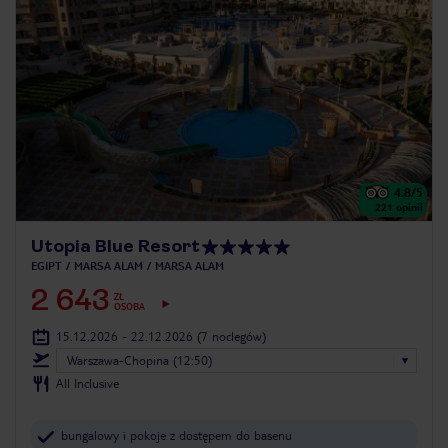
4.8
/5
221
opinii
Utopia Blue Resort
EGIPT
MARSA ALAM
MARSA ALAM
2 643
ZŁ
OSOBA
15.12.2026 - 22.12.2026
(7 noclegów)
Warszawa-Chopina (12:50)
All Inclusive
bungalowy i pokoje z dostępem do basenu