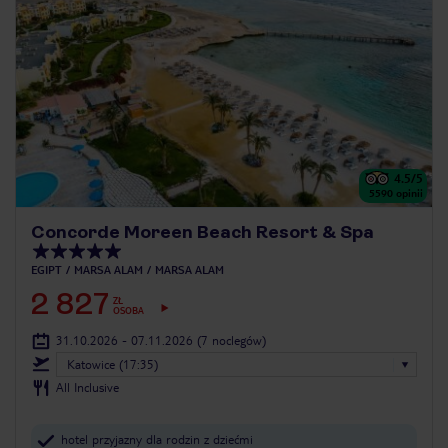
4.5
/5
5590
opinii
Concorde Moreen Beach Resort & Spa
EGIPT
MARSA ALAM
MARSA ALAM
2 827
ZŁ
OSOBA
31.10.2026 - 07.11.2026
(7 noclegów)
Katowice (17:35)
All Inclusive
hotel przyjazny dla rodzin z dziećmi