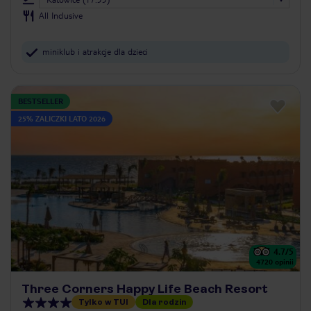
All Inclusive
miniklub i atrakcje dla dzieci
BESTSELLER
25% ZALICZKI LATO 2026
4.7
/5
4720
opinii
Three Corners Happy Life Beach Resort
Tylko w TUI
Dla rodzin