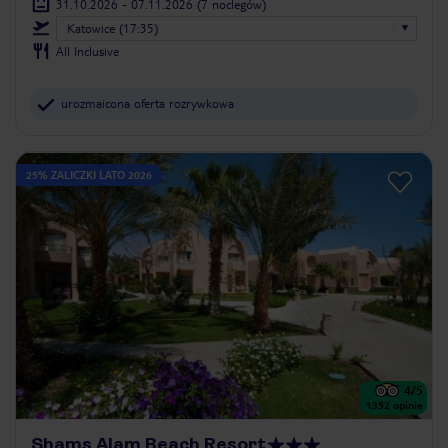
31.10.2026 - 07.11.2026
(7 noclegów)
Katowice (17:35)
All Inclusive
urozmaicona oferta rozrywkowa
25% ZALICZKI LATO 2026
4
/5
1352
opinie
Shams Alam Beach Resort