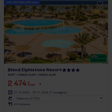
25% ZALICZKI LATO 2026
4.2
/5
3663
opinie
Blend Elphistone Resort
EGIPT
MARSA ALAM
MARSA ALAM
2 474
ZŁ
OSOBA
31.10.2026 - 07.11.2026
(7 noclegów)
Katowice (17:35)
All Inclusive