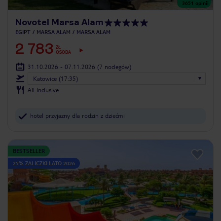
3651
opinii
Novotel Marsa Alam
EGIPT
MARSA ALAM
MARSA ALAM
2 783
ZŁ
OSOBA
31.10.2026 - 07.11.2026
(7 noclegów)
Katowice (17:35)
All Inclusive
hotel przyjazny dla rodzin z dziećmi
BESTSELLER
25% ZALICZKI LATO 2026