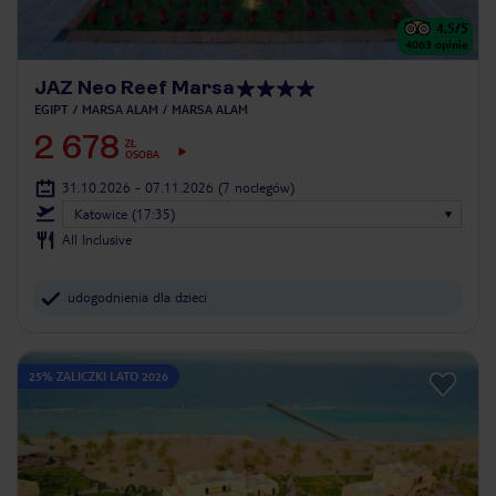
4.5
/5
4063
opinie
JAZ Neo Reef Marsa
EGIPT
MARSA ALAM
MARSA ALAM
2 678
ZŁ
OSOBA
31.10.2026 - 07.11.2026
(7 noclegów)
Katowice (17:35)
All Inclusive
udogodnienia dla dzieci
25% ZALICZKI LATO 2026