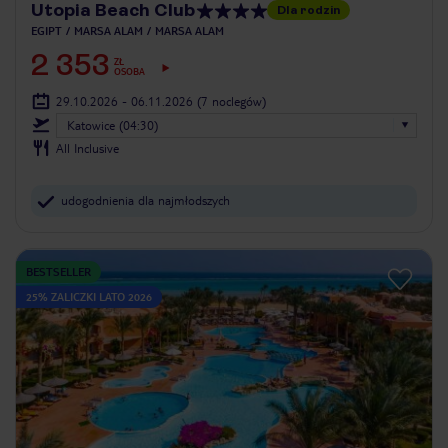
Utopia Beach Club
Dla rodzin
EGIPT
MARSA ALAM
MARSA ALAM
2 353
ZŁ
OSOBA
29.10.2026 - 06.11.2026
(7 noclegów)
Katowice (04:30)
All Inclusive
udogodnienia dla najmłodszych
BESTSELLER
25% ZALICZKI LATO 2026