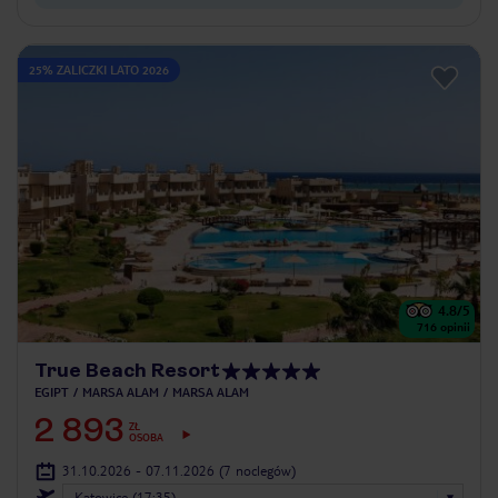
25% ZALICZKI LATO 2026
4.8
/5
716
opinii
True Beach Resort
EGIPT
MARSA ALAM
MARSA ALAM
2 893
ZŁ
OSOBA
31.10.2026 - 07.11.2026
(7 noclegów)
Katowice (17:35)