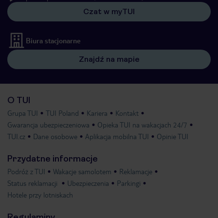
Czat w myTUI
Biura stacjonarne
Znajdź na mapie
O TUI
Grupa TUI
TUI Poland
Kariera
Kontakt
Gwarancja ubezpieczeniowa
Opieka TUI na wakacjach 24/7
TUI.cz
Dane osobowe
Aplikacja mobilna TUI
Opinie TUI
Przydatne informacje
Podróż z TUI
Wakacje samolotem
Reklamacje
Status reklamacji
Ubezpieczenia
Parkingi
Hotele przy lotniskach
Regulaminy