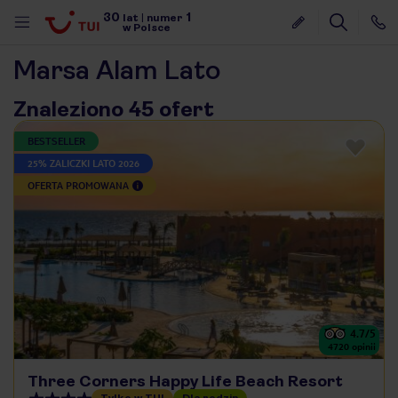
30
1
lat
|
numer
w Polsce
Marsa Alam Lato
Znaleziono 45 ofert
BESTSELLER
25% ZALICZKI LATO 2026
OFERTA PROMOWANA
4.7
/5
4720
opinii
nute
Three Corners Happy Life Beach Resort
Tylko w TUI
Dla rodzin