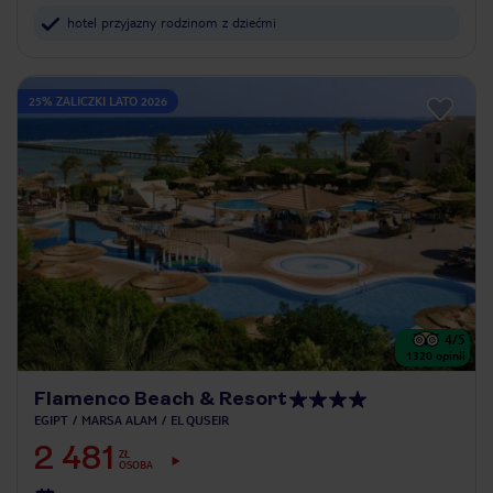
hotel przyjazny rodzinom z dziećmi
25% ZALICZKI LATO 2026
4
/5
1320
opinii
Flamenco Beach & Resort
EGIPT
MARSA ALAM
EL QUSEIR
2 481
ZŁ
OSOBA