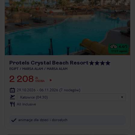
4.4
/5
1127
opinii
Protels Crystal Beach Resort
EGIPT
MARSA ALAM
MARSA ALAM
2 208
ZŁ
OSOBA
29.10.2026 - 06.11.2026
(7 noclegów)
Katowice (04:30)
All Inclusive
animacje dla dzieci i dorosłych