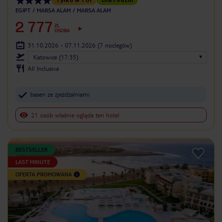
EGIPT
MARSA ALAM
MARSA ALAM
2 777
ZŁ
OSOBA
31.10.2026 - 07.11.2026
(7 noclegów)
Katowice (17:35)
All Inclusive
basen ze zjeżdżalniami
21 osób właśnie ogląda ten hotel
BESTSELLER
LAST MINUTE
OFERTA PROMOWANA