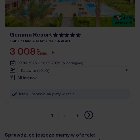
4.5
/5
5540
opinii
Gemma Resort
EGIPT
MARSA ALAM
MARSA ALAM
3 008
ZŁ
OSOBA
09.09.2026 - 16.09.2026
(6 noclegów)
Katowice (09:55)
All Inclusive
leżaki i parasole na plaży w cenie
1
2
3
Sprawdź, co jeszcze mamy w ofercie: