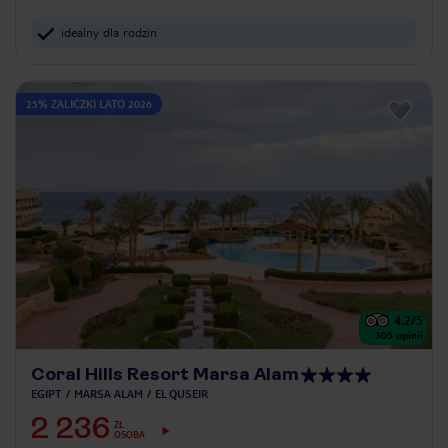
idealny dla rodzin
25% ZALICZKI LATO 2026
4.2
/5
305
opinii
Coral Hills Resort Marsa Alam
EGIPT
MARSA ALAM
EL QUSEIR
2 236
ZŁ
OSOBA