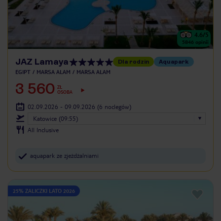
4.6
/5
5846
opinii
JAZ Lamaya
Dla rodzin
Aquapark
EGIPT
MARSA ALAM
MARSA ALAM
3 560
ZŁ
OSOBA
02.09.2026 - 09.09.2026
(6 noclegów)
Katowice (09:55)
All Inclusive
aquapark ze zjeżdżalniami
25% ZALICZKI LATO 2026