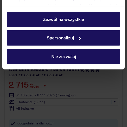
umieszczenie wszystkich plików cookie. Możesz jednak
personalizować swój wybór wchodząc w zakładkę
„Szczegóły”
Zezwól na wszystkie
Szczegółowe informacje o plikach cookie znajdziesz
w
polityce plików cookies
oraz
polityce prywatności
.
Spersonalizuj
4.2
/5
Nie zezwalaj
3594
opinie
Cardina Resort Marsa Alam
EGIPT
MARSA ALAM
MARSA ALAM
2 715
ZŁ
OSOBA
31.10.2026 - 07.11.2026
(7 noclegów)
Katowice (17:35)
All Inclusive
udogodnienia dla rodzin