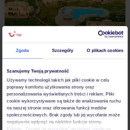
4.4
/5
3030
opinii
Wadi Lahmy Azur
Zgoda
Szczegóły
O plikach cookies
EGIPT
MARSA ALAM
QESM MARSA ALAM
2 691
ZŁ
OSOBA
Szanujemy Twoją prywatność
15.09.2026 - 23.09.2026
(7 noclegów)
Używamy technologii takich jak pliki cookie w celu
Katowice (18:40)
poprawy komfortu użytkowania strony oraz
Trzy posiłki plus
personalizowania wyświetlanych treści i reklam. Pliki
cookie wykorzystywane są także do analizowania ruchu
idealne warunki do nurkowania
na naszej stronie oraz oferowania funkcji mediów
społecznościowych. Brak zgody lub jej wycofanie może
negatywnie wpłynąć na niektóre funkcje strony.
25% ZALICZKI LATO 2026
Klikając „Zezwól na wszystkie” wyrażasz zgodę na