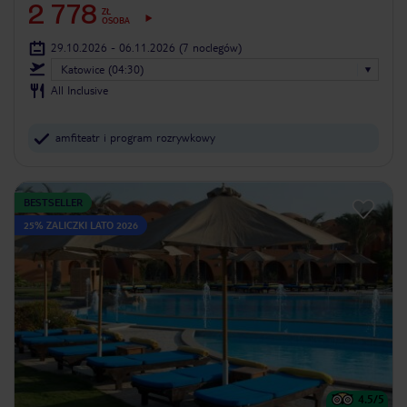
2 778
ZŁ
OSOBA
29.10.2026 - 06.11.2026
(7 noclegów)
Katowice (04:30)
All Inclusive
amfiteatr i program rozrywkowy
BESTSELLER
25% ZALICZKI LATO 2026
4.5
/5