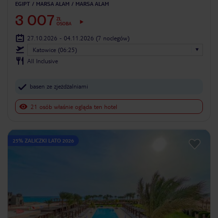
EGIPT
MARSA ALAM
MARSA ALAM
3 007
ZŁ
OSOBA
27.10.2026 - 04.11.2026
(7 noclegów)
Katowice (06:25)
All Inclusive
basen ze zjeżdżalniami
21 osób właśnie ogląda ten hotel
25% ZALICZKI LATO 2026