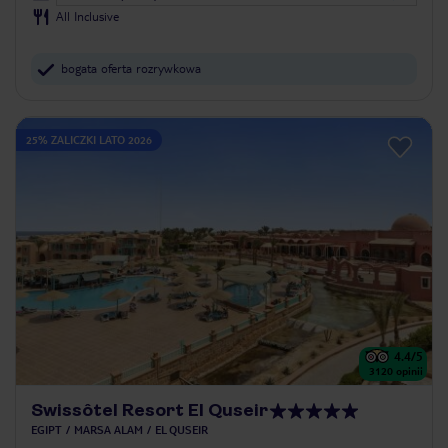
All Inclusive
bogata oferta rozrywkowa
25% ZALICZKI LATO 2026
4.4
/5
3120
opinii
Swissôtel Resort El Quseir
EGIPT
MARSA ALAM
EL QUSEIR