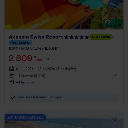
4.6
/5
2578
opinii
Akassia Swiss Resort
Dla rodzin
Aquapark
EGIPT
MARSA ALAM
EL QUSEIR
2 809
ZŁ
OSOBA
01.11.2026 - 08.11.2026
(7 noclegów)
Katowice (01:10)
All Inclusive
kompleks basenów i aquapark
25% ZALICZKI LATO 2026