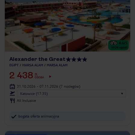
4.6
/5
1928
opinii
Alexander the Great
EGIPT
MARSA ALAM
MARSA ALAM
2 438
ZŁ
OSOBA
31.10.2026 - 07.11.2026
(7 noclegów)
Katowice (17:35)
All Inclusive
bogata oferta animacyjna