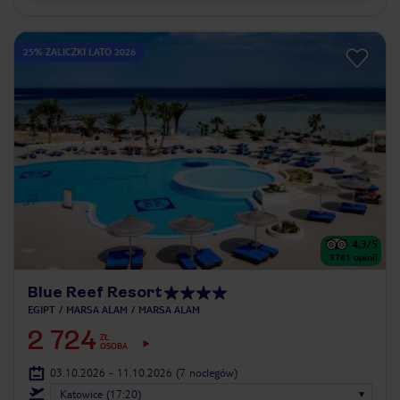
25% ZALICZKI LATO 2026
4.3
/5
3781
opinii
Blue Reef Resort
EGIPT
MARSA ALAM
MARSA ALAM
2 724
ZŁ
OSOBA
03.10.2026 - 11.10.2026
(7 noclegów)
Katowice (17:20)