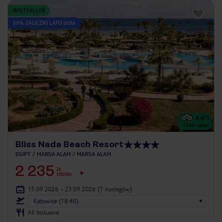
BESTSELLER
25% ZALICZKI LATO 2026
4.4
/5
1330
opinii
Bliss Nada Beach Resort
EGIPT
MARSA ALAM
MARSA ALAM
2 235
ZŁ
OSOBA
15.09.2026 - 23.09.2026
(7 noclegów)
Katowice (18:40)
All Inclusive