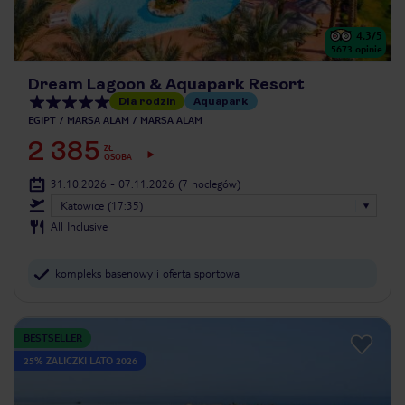
4.3
/5
5673
opinie
Dream Lagoon & Aquapark Resort
Dla rodzin
Aquapark
EGIPT
MARSA ALAM
MARSA ALAM
2 385
ZŁ
OSOBA
31.10.2026 - 07.11.2026
(7 noclegów)
Katowice (17:35)
All Inclusive
kompleks basenowy i oferta sportowa
BESTSELLER
25% ZALICZKI LATO 2026