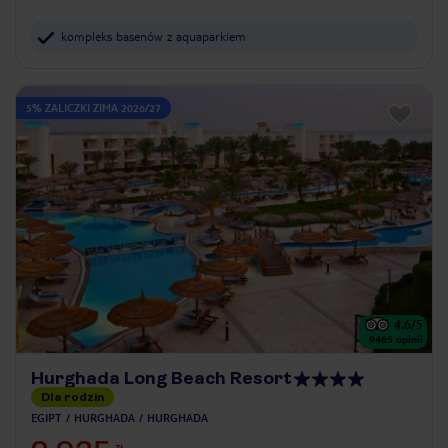
kompleks basenów z aquaparkiem
5% ZALICZKI ZIMA 2026/27
4.6
/5
9465
opinii
Hurghada Long Beach Resort
Dla rodzin
EGIPT
HURGHADA
HURGHADA