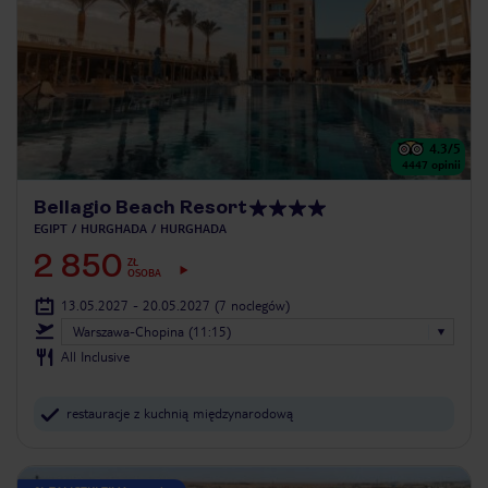
4.3
/5
4447
opinii
Bellagio Beach Resort
EGIPT
HURGHADA
HURGHADA
2 850
ZŁ
OSOBA
13.05.2027 - 20.05.2027
(7 noclegów)
Warszawa-Chopina (11:15)
All Inclusive
restauracje z kuchnią międzynarodową