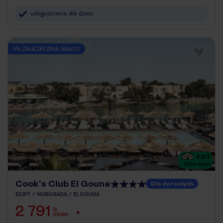
udogodnienia dla dzieci
5% ZALICZKI ZIMA 2026/27
4.8
/5
1476
opinii
Cook's Club El Gouna
Dla dorosłych
EGIPT
HURGHADA
EL GOUNA
2 791
ZŁ
OSOBA