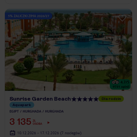
5% ZALICZKI ZIMA 2026/27
4.7
/5
9731
opinii
Sunrise Garden Beach
Dla rodzin
Aquapark
EGIPT
HURGHADA
HURGHADA
3 135
ZŁ
OSOBA
10.12.2026 - 17.12.2026
(7 noclegów)