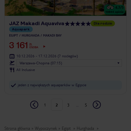
4.7
/5
10844
opinie
JAZ Makadi Aquaviva
Dla rodzin
Aquapark
EGIPT
HURGHADA
MAKADI BAY
3 161
ZŁ
OSOBA
10.12.2026 - 17.12.2026
(7 noclegów)
Warszawa-Chopina (07:15)
All Inclusive
jeden z największych aquaparków w Egipcie
1
2
3
...
5
Strona główna
Wypoczynek
Egipt
Hurghada