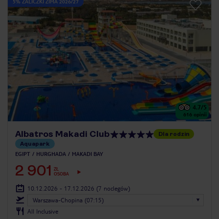
5% ZALICZKI ZIMA 2026/27
4.7
/5
616
opinii
Albatros Makadi Club
Dla rodzin
Aquapark
EGIPT
HURGHADA
MAKADI BAY
2 901
ZŁ
OSOBA
10.12.2026 - 17.12.2026
(7 noclegów)
Warszawa-Chopina (07:15)
All Inclusive