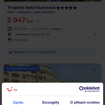
Tropitel Sahl Hasheesh
EGIPT
HURGHADA
SAHL HASHEESH
2 947
ZŁ
OSOBA
10.12.2026 - 17.12.2026
(7 noclegów)
Warszawa-Chopina (07:15)
All Inclusive
bezpłatne Wi-Fi na terenie hotelu
5% ZALICZKI ZIMA 2026/27
Zgoda
Szczegóły
O plikach cookies