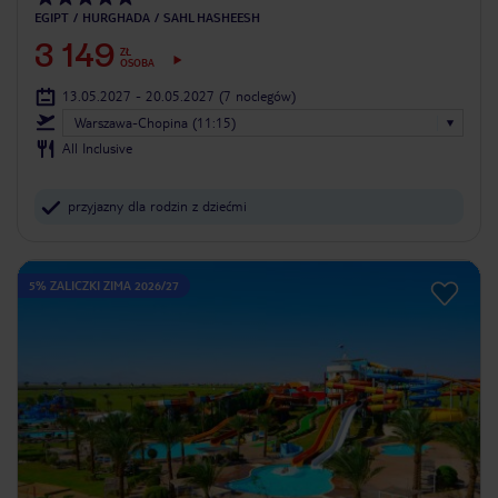
EGIPT
HURGHADA
SAHL HASHEESH
3 149
ZŁ
OSOBA
13.05.2027 - 20.05.2027
(7 noclegów)
Warszawa-Chopina (11:15)
All Inclusive
przyjazny dla rodzin z dziećmi
5% ZALICZKI ZIMA 2026/27