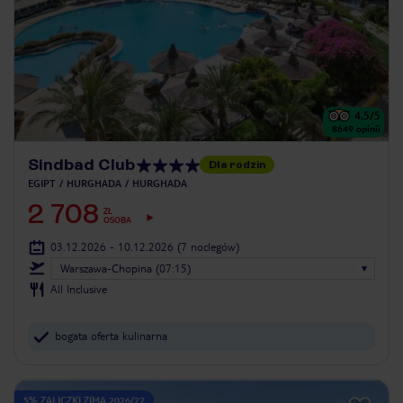
4.5
/5
8649
opinii
Sindbad Club
Dla rodzin
EGIPT
HURGHADA
HURGHADA
2 708
ZŁ
OSOBA
03.12.2026 - 10.12.2026
(7 noclegów)
Warszawa-Chopina (07:15)
All Inclusive
bogata oferta kulinarna
5% ZALICZKI ZIMA 2026/27