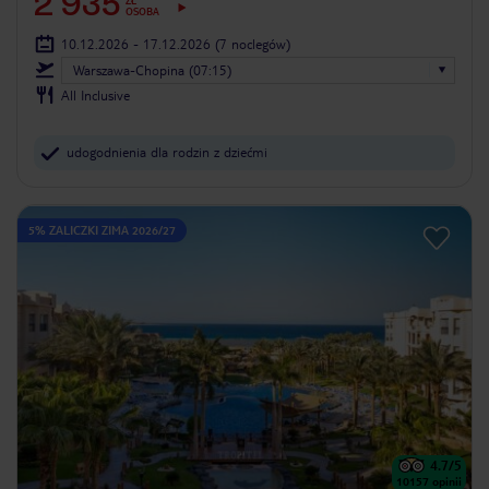
2 935
ZŁ
OSOBA
10.12.2026 - 17.12.2026
(7 noclegów)
Warszawa-Chopina (07:15)
All Inclusive
udogodnienia dla rodzin z dziećmi
5% ZALICZKI ZIMA 2026/27
4.7
/5
10157
opinii