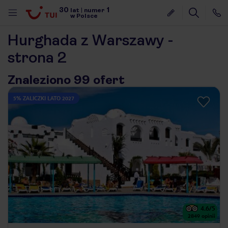
30
1
lat
|
numer
w Polsce
Hurghada z Warszawy -
strona 2
Znaleziono 99 ofert
5% ZALICZKI LATO 2027
4.6
/5
nute
2849
opinii