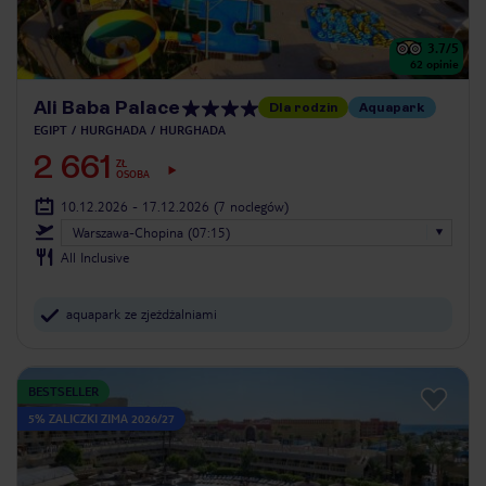
3.7
/5
62
opinie
Ali Baba Palace
Dla rodzin
Aquapark
EGIPT
HURGHADA
HURGHADA
2 661
ZŁ
OSOBA
10.12.2026 - 17.12.2026
(7 noclegów)
Warszawa-Chopina (07:15)
All Inclusive
aquapark ze zjeżdżalniami
BESTSELLER
5% ZALICZKI ZIMA 2026/27