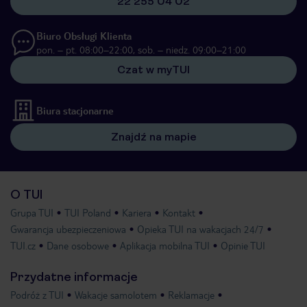
22 255 04 02
Biuro Obsługi Klienta
pon. – pt. 08:00–22:00, sob. – niedz. 09:00–21:00
Czat w myTUI
Biura stacjonarne
Znajdź na mapie
O TUI
Grupa TUI
TUI Poland
Kariera
Kontakt
Gwarancja ubezpieczeniowa
Opieka TUI na wakacjach 24/7
TUI.cz
Dane osobowe
Aplikacja mobilna TUI
Opinie TUI
Przydatne informacje
Podróż z TUI
Wakacje samolotem
Reklamacje