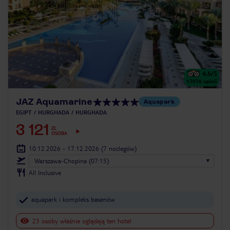
4.6
/5
17076
opinii
JAZ Aquamarine
Aquapark
EGIPT
HURGHADA
HURGHADA
3 121
ZŁ
OSOBA
10.12.2026 - 17.12.2026
(7 noclegów)
Warszawa-Chopina (07:15)
All Inclusive
aquapark i kompleks basenów
23 osoby właśnie oglądają ten hotel