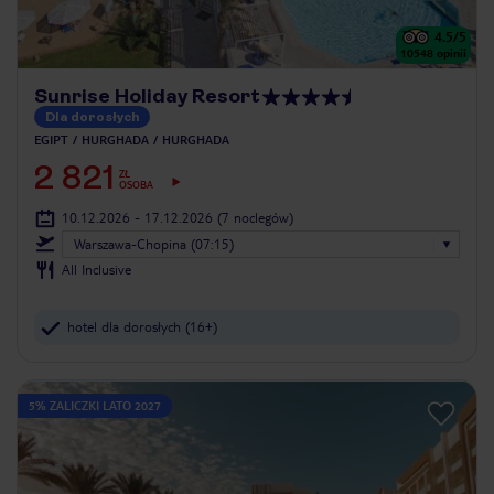
4.5
/5
10548
opinii
Sunrise Holiday Resort
Dla dorosłych
EGIPT
HURGHADA
HURGHADA
2 821
ZŁ
OSOBA
10.12.2026 - 17.12.2026
(7 noclegów)
Warszawa-Chopina (07:15)
All Inclusive
hotel dla dorosłych (16+)
5% ZALICZKI LATO 2027