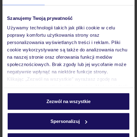
Szanujemy Twoją prywatność
4.6
/5
665
opinii
Używamy technologii takich jak pliki cookie w celu
Flow Spectrum Resort Sahl Hasheesh
poprawy komfortu użytkowania strony oraz
personalizowania wyświetlanych treści i reklam. Pliki
EGIPT
HURGHADA
SAHL HASHEESH
cookie wykorzystywane są także do analizowania ruchu
2 993
na naszej stronie oraz oferowania funkcji mediów
ZŁ
OSOBA
społecznościowych. Brak zgody lub jej wycofanie może
10.12.2026 - 17.12.2026
(7 noclegów)
negatywnie wpłynąć na niektóre funkcje strony.
Warszawa-Chopina (07:15)
Klikając „Zezwól na wszystkie” wyrażasz zgodę na
All Inclusive
umieszczenie wszystkich plików cookie. Możesz jednak
personalizować swój wybór wchodząc w zakładkę
komfortowe pokoje
„Szczegóły”
Zezwól na wszystkie
Szczegółowe informacje o plikach cookie znajdziesz
w
polityce plików cookies
oraz
polityce prywatności
.
5% ZALICZKI ZIMA 2026/27
Spersonalizuj