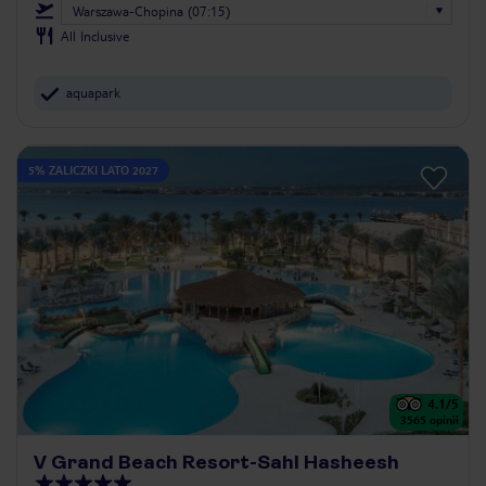
Warszawa-Chopina (07:15)
All Inclusive
aquapark
5% ZALICZKI LATO 2027
4.1
/5
3565
opinii
V Grand Beach Resort-Sahl Hasheesh