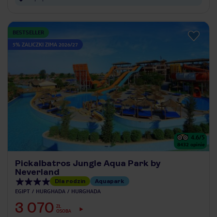
BESTSELLER
5% ZALICZKI ZIMA 2026/27
4.6
/5
8432
opinie
Pickalbatros Jungle Aqua Park by
Neverland
Dla rodzin
Aquapark
EGIPT
HURGHADA
HURGHADA
3 070
ZŁ
OSOBA