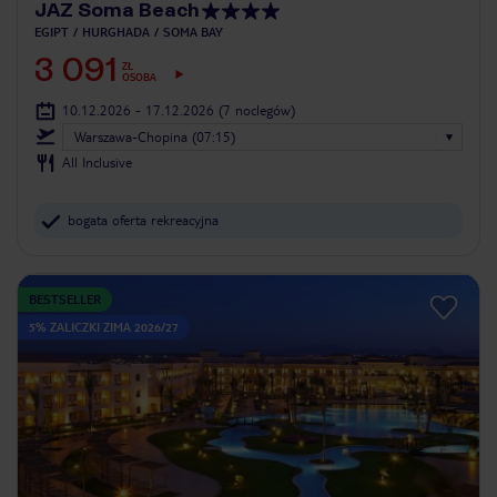
JAZ Soma Beach
EGIPT
HURGHADA
SOMA BAY
3 091
ZŁ
OSOBA
10.12.2026 - 17.12.2026
(7 noclegów)
Warszawa-Chopina (07:15)
All Inclusive
bogata oferta rekreacyjna
BESTSELLER
5% ZALICZKI ZIMA 2026/27