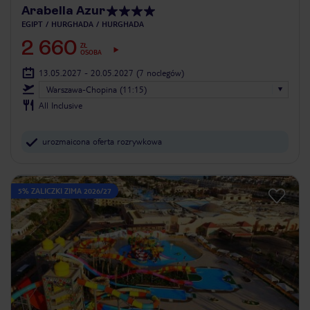
Arabella Azur
EGIPT
HURGHADA
HURGHADA
2 660
ZŁ
OSOBA
13.05.2027 - 20.05.2027
(7 noclegów)
Warszawa-Chopina (11:15)
All Inclusive
urozmaicona oferta rozrywkowa
5% ZALICZKI ZIMA 2026/27