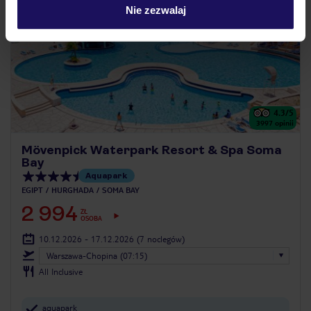
Nie zezwalaj
4.3
/5
3997
opinii
Mövenpick Waterpark Resort & Spa Soma
Bay
Aquapark
EGIPT
HURGHADA
SOMA BAY
2 994
ZŁ
OSOBA
10.12.2026 - 17.12.2026
(7 noclegów)
Warszawa-Chopina (07:15)
All Inclusive
aquapark