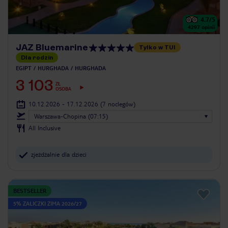
4.7
/5
4297
opinii
JAZ Bluemarine
Tylko w TUI
Dla rodzin
EGIPT
HURGHADA
HURGHADA
3 103
ZŁ
OSOBA
10.12.2026 - 17.12.2026
(7 noclegów)
Warszawa-Chopina (07:15)
All Inclusive
zjeżdżalnie dla dzieci
BESTSELLER
5% ZALICZKI ZIMA 2026/27