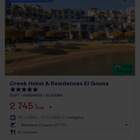
4.7
/5
275
opinii
Creek Hotel & Residences El Gouna
EGIPT
HURGHADA
EL GOUNA
2 745
ZŁ
OSOBA
10.12.2026 - 17.12.2026
(7 noclegów)
Warszawa-Chopina (07:15)
All Inclusive