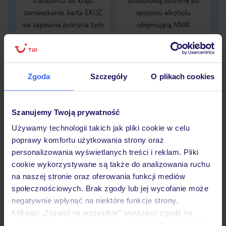
transportu do kraju
dodatkową ochronę po
zamieszkania, karta EKUZ
spożyciu alkoholu
nie zapewnia pokrycia tych
obejmującą NNW
kosztów
zaistniałych pod wpływem
alkoholu
Zgoda
Szczegóły
O plikach cookies
Dane Mondial Assistance
Sprawdź szczegóły
Szanujemy Twoją prywatność
wariantów ochrony »
Używamy technologii takich jak pliki cookie w celu
poprawy komfortu użytkowania strony oraz
personalizowania wyświetlanych treści i reklam. Pliki
cookie wykorzystywane są także do analizowania ruchu
Dlaczego warto wybrać TUI?
na naszej stronie oraz oferowania funkcji mediów
społecznościowych. Brak zgody lub jej wycofanie może
negatywnie wpłynąć na niektóre funkcje strony.
Klikając „Zezwól na wszystkie” wyrażasz zgodę na
umieszczenie wszystkich plików cookie. Możesz jednak