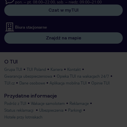
pon. – pt. 08:00–22:00, sob. – niedz. 09:00–21:00
Czat w myTUI
Biura stacjonarne
Znajdź na mapie
O TUI
Grupa TUI
TUI Poland
Kariera
Kontakt
Gwarancja ubezpieczeniowa
Opieka TUI na wakacjach 24/7
TUI.cz
Dane osobowe
Aplikacja mobilna TUI
Opinie TUI
Przydatne informacje
Podróż z TUI
Wakacje samolotem
Reklamacje
Status reklamacji
Ubezpieczenia
Parkingi
Hotele przy lotniskach