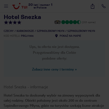
30
1
1
/
43
lat
|
numer
w Polsce
Hotel Snezka
(203 opinie)
CZECHY
KARKONOSZE
SZPINDLEROWY MŁYN
SZPINDLEROWY MŁYN
KOD HOTELU
PRG27006
POKAŻ NA MAPIE
Ups, ta oferta nie jest dostępna.
Przygotowaliśmy dla Ciebie
podobne oferty:
Zobacz inne ceny i terminy
»
Hotel Snezka
-
informacje
Hotel Snezka to doskonały wybór na zimowy wypoczynek dla
całej rodziny. Obiekt położony jest około 200 m do centrum
nute
Szpindlerowego Młyna, gdzie na turystów czekają liczne atrakcje