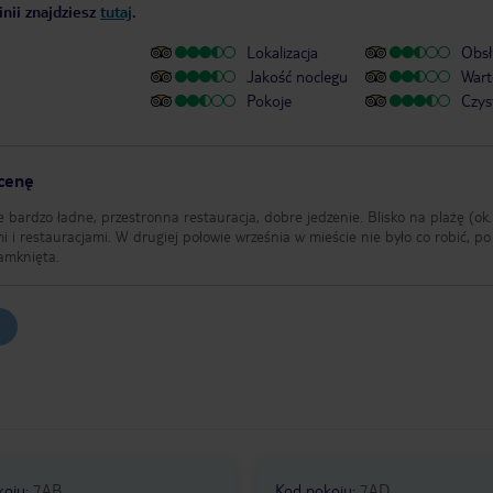
nii znajdziesz
tutaj
.
Lokalizacja
Obsł
Jakość noclegu
Wart
Pokoje
Czys
 cenę
 bardzo ładne, przestronna restauracja, dobre jedzenie. Blisko na plażę (ok
mi i restauracjami. W drugiej połowie września w mieście nie było co robić, po
zamknięta.
koju
:
7AB
Kod pokoju
:
7AD