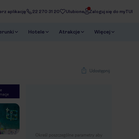
erz aplikację
22 270 31 20
Ulubione
Zaloguj się do myTUI
erunki
Hotele
Atrakcje
Więcej
Udostępnij
e
macje
1
/
23
Next slide
Określ poszczególne parametry aby