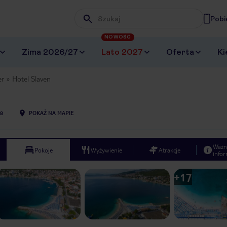
Pobi
Wpisz frazę, której szukasz
NOWOŚĆ
Zima 2026/27
Lato 2027
Oferta
Ki
er
Hotel Slaven
8
POKAŻ NA MAPIE
Ważn
Pokoje
Wyżywienie
Atrakcje
infor
+
17