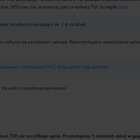
icznie, SMS-owo lub za pomocą czatu w aplikacji TUI. Szczegóły
tutaj
.
tek turystyczny wynoszący ok. 2 € os./dzień.
otnisko odbywa się we własnym zakresie. Rekomendujemy wypożyczenie sa
jazdowymi i informacjami MSZ dotyczącymi kraju podróży
.
y dla osób z niepełnosprawnościami
sor. TUI nie weryfikuje opinii. Prezentujemy 5 ostatnich opinii w jęz