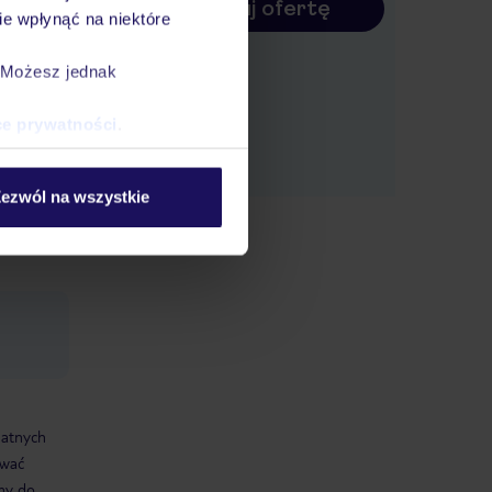
Konfiguruj ofertę
e wpłynąć na niektóre
nie do
Internet:
. Możesz jednak
,
ce prywatności
.
e,
ezwól na wszystkie
datnych
ować
śmy do