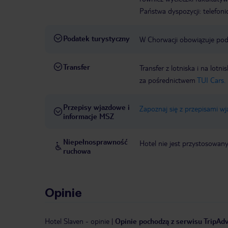
Państwa dyspozycji: telefon
Podatek turystyczny
W Chorwacji obowiązuje poda
Transfer
Transfer z lotniska i na l
za pośrednictwem
TUI Cars.
Przepisy wjazdowe i
Zapoznaj się z przepisami w
informacje MSZ
Niepełnosprawność
Hotel nie jest przystosowan
ruchowa
Opinie
Hotel Slaven
-
opinie
|
Opinie pochodzą z serwisu TripAdvi