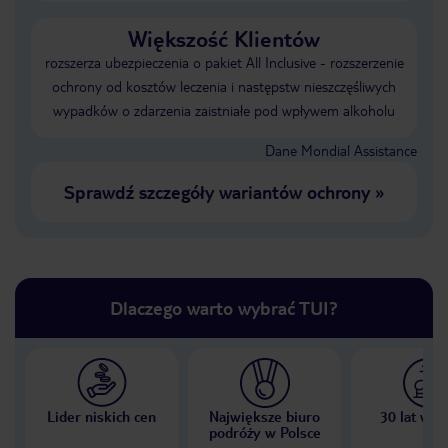
Większość Klientów
rozszerza ubezpieczenia o pakiet All Inclusive - rozszerzenie
ochrony od kosztów leczenia i następstw nieszczęśliwych
wypadków o zdarzenia zaistniałe pod wpływem alkoholu
Dane Mondial Assistance
Sprawdź szczegóły wariantów ochrony
»
Dlaczego warto wybrać TUI?
Lider niskich cen
Największe biuro
30 lat w P
podróży w Polsce