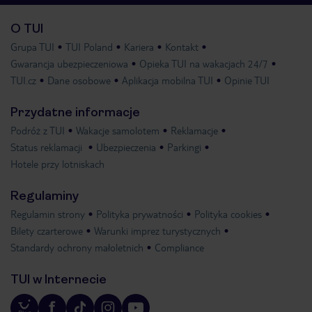
O TUI
Grupa TUI
TUI Poland
Kariera
Kontakt
Gwarancja ubezpieczeniowa
Opieka TUI na wakacjach 24/7
TUI.cz
Dane osobowe
Aplikacja mobilna TUI
Opinie TUI
Przydatne informacje
Podróż z TUI
Wakacje samolotem
Reklamacje
Status reklamacji
Ubezpieczenia
Parkingi
Hotele przy lotniskach
Regulaminy
Regulamin strony
Polityka prywatności
Polityka cookies
Bilety czarterowe
Warunki imprez turystycznych
Standardy ochrony małoletnich
Compliance
TUI w Internecie