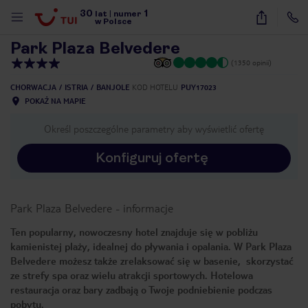
30
1
1
/
28
lat
|
numer
w Polsce
Park Plaza Belvedere
(1350 opinii)
CHORWACJA
ISTRIA
BANJOLE
KOD HOTELU
PUY17023
POKAŻ NA MAPIE
Określ poszczególne parametry aby wyświetlić ofertę
Konfiguruj ofertę
Park Plaza Belvedere
-
informacje
Ten popularny, nowoczesny hotel znajduje się w pobliżu
kamienistej plaży, idealnej do pływania i opalania. W Park Plaza
Belvedere możesz także zrelaksować się w basenie, skorzystać
ze strefy spa oraz wielu atrakcji sportowych. Hotelowa
restauracja oraz bary zadbają o Twoje podniebienie podczas
nute
pobytu.