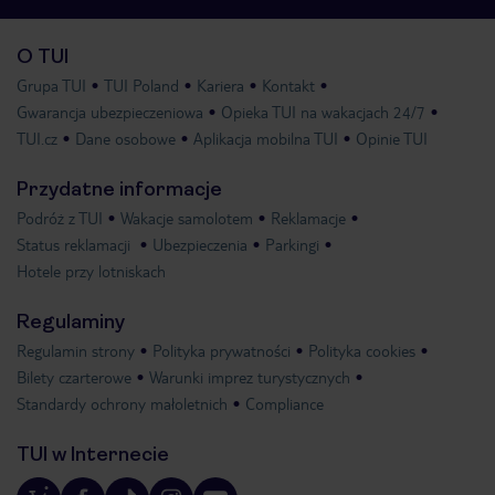
O TUI
Grupa TUI
TUI Poland
Kariera
Kontakt
Gwarancja ubezpieczeniowa
Opieka TUI na wakacjach 24/7
TUI.cz
Dane osobowe
Aplikacja mobilna TUI
Opinie TUI
Przydatne informacje
Podróż z TUI
Wakacje samolotem
Reklamacje
Status reklamacji
Ubezpieczenia
Parkingi
Hotele przy lotniskach
Regulaminy
Regulamin strony
Polityka prywatności
Polityka cookies
Bilety czarterowe
Warunki imprez turystycznych
Standardy ochrony małoletnich
Compliance
TUI w Internecie