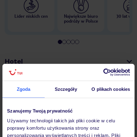
Lider niskich cen
Największe biuro
30 lat w P
podróży w Polsce
Hotel
Pokoje
Zgoda
Szczegóły
O plikach cookies
Wyżywienie
Szanujemy Twoją prywatność
Używamy technologii takich jak pliki cookie w celu
poprawy komfortu użytkowania strony oraz
Atrakcje
personalizowania wyświetlanych treści i reklam. Pliki