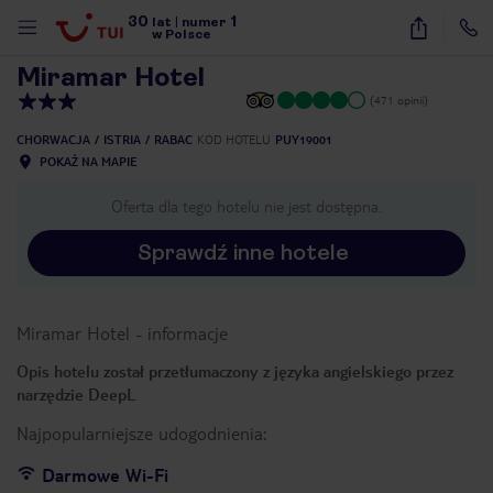
30
1
1
/
11
lat
|
numer
w Polsce
Miramar Hotel
(471 opinii)
CHORWACJA
ISTRIA
RABAC
KOD HOTELU
PUY19001
POKAŻ NA MAPIE
Oferta dla tego hotelu nie jest dostępna.
Sprawdź inne hotele
Miramar Hotel
-
informacje
Opis hotelu został przetłumaczony z języka angielskiego przez
narzędzie DeepL
Najpopularniejsze udogodnienia:
nute
Darmowe Wi-Fi