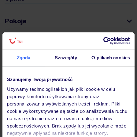
Pokoje
Wyżywienie
Zgoda
Szczegóły
O plikach cookies
Atrakcje
Szanujemy Twoją prywatność
Ważne informacje
Używamy technologii takich jak pliki cookie w celu
poprawy komfortu użytkowania strony oraz
personalizowania wyświetlanych treści i reklam. Pliki
cookie wykorzystywane są także do analizowania ruchu
Często zadawane pytania
na naszej stronie oraz oferowania funkcji mediów
Jak zmienić uczestników/osobę zgłaszającą?
społecznościowych. Brak zgody lub jej wycofanie może
Czy w Hotelu będzie przedstawiciel TUI?
negatywnie wpłynąć na niektóre funkcje strony.