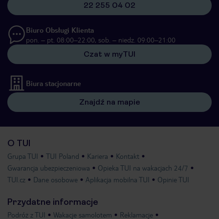
22 255 04 02
Biuro Obsługi Klienta
pon. – pt. 08:00–22:00, sob. – niedz. 09:00–21:00
Czat w myTUI
Biura stacjonarne
Znajdź na mapie
O TUI
Grupa TUI
TUI Poland
Kariera
Kontakt
Gwarancja ubezpieczeniowa
Opieka TUI na wakacjach 24/7
TUI.cz
Dane osobowe
Aplikacja mobilna TUI
Opinie TUI
Przydatne informacje
Podróż z TUI
Wakacje samolotem
Reklamacje