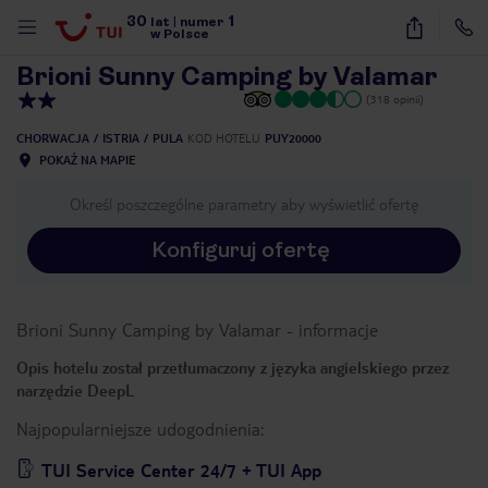
30
1
1
/
10
lat
|
numer
w Polsce
Brioni Sunny Camping by Valamar
(318 opinii)
CHORWACJA
ISTRIA
PULA
KOD HOTELU
PUY20000
POKAŻ NA MAPIE
Określ poszczególne parametry aby wyświetlić ofertę
Konfiguruj ofertę
Brioni Sunny Camping by Valamar
-
informacje
Opis hotelu został przetłumaczony z języka angielskiego przez
narzędzie DeepL
Najpopularniejsze udogodnienia:
nute
TUI Service Center 24/7 + TUI App