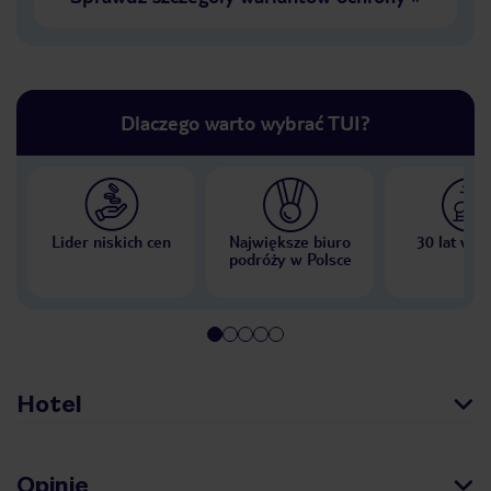
Dlaczego warto wybrać TUI?
Lider niskich cen
Największe biuro
30 lat w P
podróży w Polsce
Hotel
Opinie