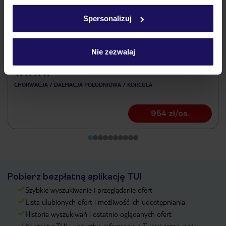
w
polityce plików cookies
oraz
polityce prywatności
.
Spersonalizuj
Nie zezwalaj
Marko Polo Maradiso Hotel by Aminess
CHORWACJA
DALMACJA POŁUDNIOWA
KORCULA
954 zł/os.
Pobierz bezpłatną aplikację TUI
Szybkie wyszukiwanie i przeglądanie ofert
Lista ulubionych ofert i możliwość ich udostępniania
Historia wyszukiwań i ostatnio oglądanych ofert