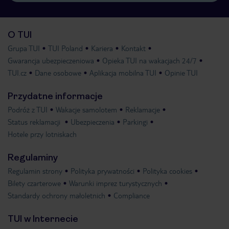
O TUI
Grupa TUI
TUI Poland
Kariera
Kontakt
Gwarancja ubezpieczeniowa
Opieka TUI na wakacjach 24/7
TUI.cz
Dane osobowe
Aplikacja mobilna TUI
Opinie TUI
Przydatne informacje
Podróż z TUI
Wakacje samolotem
Reklamacje
Status reklamacji
Ubezpieczenia
Parkingi
Hotele przy lotniskach
Regulaminy
Regulamin strony
Polityka prywatności
Polityka cookies
Bilety czarterowe
Warunki imprez turystycznych
Standardy ochrony małoletnich
Compliance
TUI w Internecie