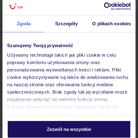
Ważne informacje
Zgoda
Szczegóły
O plikach cookies
Często zadawane pytania
Szanujemy Twoją prywatność
Jak zmienić uczestników/osobę zgłaszającą?
Używamy technologii takich jak pliki cookie w celu
Czy w Hotelu będzie przedstawiciel TUI?
poprawy komfortu użytkowania strony oraz
Na jakiej podstawie i gdzie otrzymam karty
personalizowania wyświetlanych treści i reklam. Pliki
pokładowe/bilety lotnicze?
cookie wykorzystywane są także do analizowania ruchu
Zobacz więcej
na naszej stronie oraz oferowania funkcji mediów
społecznościowych. Brak zgody lub jej wycofanie może
negatywnie wpłynąć na niektóre funkcje strony.
Klikając „Zezwól na wszystkie” wyrażasz zgodę na
Odkryj inne hotele w pobliżu
umieszczenie wszystkich plików cookie. Możesz jednak
personalizować swój wybór wchodząc w zakładkę
„Szczegóły”
ZALICZKA 25%
Zezwól na wszystkie
Szczegółowe informacje o plikach cookie znajdziesz