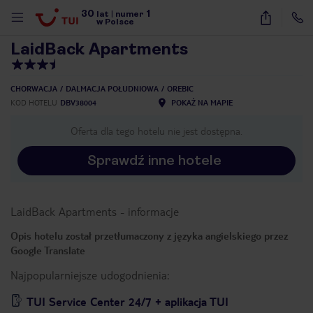
30
1
1
/
40
lat
|
numer
w Polsce
LaidBack Apartments
CHORWACJA
DALMACJA POŁUDNIOWA
OREBIC
KOD HOTELU
DBV38004
POKAŻ NA MAPIE
Oferta dla tego hotelu nie jest dostępna.
Sprawdź inne hotele
LaidBack Apartments
-
informacje
Opis hotelu został przetłumaczony z języka angielskiego przez
Google Translate
Najpopularniejsze udogodnienia:
nute
TUI Service Center 24/7 + aplikacja TUI