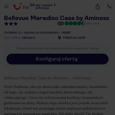
30
1
1
/
8
lat
|
numer
w Polsce
Bellevue Maradiso Casa by Aminess
(407 opinii)
CHORWACJA
DALMACJA POŁUDNIOWA
OREBIC
KOD HOTELU
DBV38072
POKAŻ NA MAPIE
Określ poszczególne parametry aby wyświetlić ofertę
Konfiguruj ofertę
Bellevue Maradiso Casa by Aminess
-
informacje
Hotel Bellevue oferuje doskonałe zakwaterowanie, niezależnie
od tego, czy szukasz czegoś bardziej kameralnego, czy
relaksującego. Ciesz się zróżnicowaną kuchnią i wspaniałymi
godzinami na plaży. Atutem tego obiektu jest przede wszystkim
lokalizacja. Hotel ten przyciąga swoim pięknym położeniem w
nute
pachnącym sosnowym zagajniku. Od plaży dzielić Cię będzie