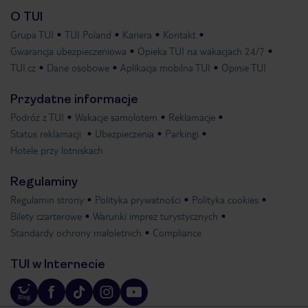
O TUI
Grupa TUI
TUI Poland
Kariera
Kontakt
Gwarancja ubezpieczeniowa
Opieka TUI na wakacjach 24/7
TUI.cz
Dane osobowe
Aplikacja mobilna TUI
Opinie TUI
Przydatne informacje
Podróż z TUI
Wakacje samolotem
Reklamacje
Status reklamacji
Ubezpieczenia
Parkingi
Hotele przy lotniskach
Regulaminy
Regulamin strony
Polityka prywatności
Polityka cookies
Bilety czarterowe
Warunki imprez turystycznych
Standardy ochrony małoletnich
Compliance
TUI w Internecie