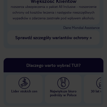
Większość Klientów
rozszerza ubezpieczenia o pakiet All Inclusive - rozszerzenie
ochrony od kosztów leczenia i następstw nieszczęśliwych
wypadków o zdarzenia zaistniałe pod wpływem alkoholu
Dane Mondial Assistance
Sprawdź szczegóły wariantów ochrony
»
Dlaczego warto wybrać TUI?
Lider niskich cen
Największe biuro
30 lat w P
podróży w Polsce