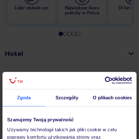
Lider niskich cen
Największe biuro
30 lat w P
podróży w Polsce
Hotel
Opinie
Zgoda
Szczegóły
O plikach cookies
Pokoje
Szanujemy Twoją prywatność
Wyżywienie
Używamy technologii takich jak pliki cookie w celu
poprawy komfortu użytkowania strony oraz