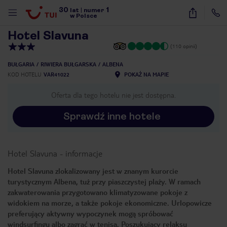
30
1
1
/
21
lat
|
numer
w Polsce
Hotel Slavuna
(110 opinii)
BUŁGARIA
RIWIERA BUŁGARSKA
ALBENA
KOD HOTELU
VAR41022
POKAŻ NA MAPIE
Oferta dla tego hotelu nie jest dostępna.
Sprawdź inne hotele
Hotel Slavuna
-
informacje
Hotel Slavuna zlokalizowany jest w znanym kurorcie
turystycznym Albena, tuż przy piaszczystej plaży. W ramach
zakwaterowania przygotowano klimatyzowane pokoje z
widokiem na morze, a także pokoje ekonomiczne. Urlopowicze
preferujący aktywny wypoczynek mogą spróbować
nute
windsurfingu albo zagrać w tenisa. Poszukujący relaksu