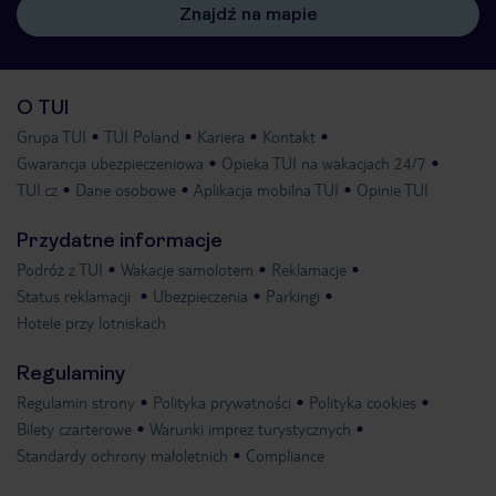
Znajdź na mapie
O TUI
Grupa TUI
TUI Poland
Kariera
Kontakt
Gwarancja ubezpieczeniowa
Opieka TUI na wakacjach 24/7
TUI.cz
Dane osobowe
Aplikacja mobilna TUI
Opinie TUI
Przydatne informacje
Podróż z TUI
Wakacje samolotem
Reklamacje
Status reklamacji
Ubezpieczenia
Parkingi
Hotele przy lotniskach
Regulaminy
Regulamin strony
Polityka prywatności
Polityka cookies
Bilety czarterowe
Warunki imprez turystycznych
Standardy ochrony małoletnich
Compliance