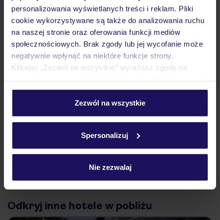
Atrakcje
personalizowania wyświetlanych treści i reklam. Pliki
cookie wykorzystywane są także do analizowania ruchu
na naszej stronie oraz oferowania funkcji mediów
społecznościowych. Brak zgody lub jej wycofanie może
Ważne informacje
negatywnie wpłynąć na niektóre funkcje strony.
Klikając „Zezwól na wszystkie” wyrażasz zgodę na
umieszczenie wszystkich plików cookie. Możesz jednak
Często zadawane pytania
personalizować swój wybór wchodząc w zakładkę
„Szczegóły”
Zezwól na wszystkie
Jak zmienić uczestników/osobę zgłaszającą?
Szczegółowe informacje o plikach cookie znajdziesz
Czy w Hotelu będzie przedstawiciel TUI?
w
polityce plików cookies
oraz
polityce prywatności
.
Na jakiej podstawie i gdzie otrzymam karty
Spersonalizuj
pokładowe/bilety lotnicze?
Zobacz więcej
Nie zezwalaj
Odkryj inne hotele w pobliżu