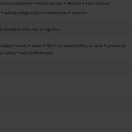
na na podczerwień
łaźnia parowa
siłownia
tenis stołowy
zabiegi pielęgnacyjno-kosmetyczne
solarium
 dorosłych kilka razy w tygodniu
a opłatą
winda
lekarz
Wi-Fi: w recepcji/lobby, w cenie
pralnia: za
za opłatą
sala konferencyjna