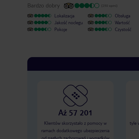
Bardzo dobry
(250 opinii)
Lokalizacja
Obsługa
Jakość noclegu
Wartość
Pokoje
Czystość
Aż 57 201
Klientów skorzystało z pomocy w
tyle
ramach dodatkowego ubezpieczenia
od nagłych zachorowań i wypadków