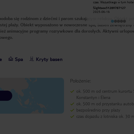
Wady: łazienka do remontu, jedzenie
czas. Wszystkiego w tym hotel
w restauracji wiecznie zimne,
za mało, zatłoczony, brak stoli
Culture30021810561
Sightsee51289787127
pracownicy w lobby bar podają drinki
leżaków.
2023-08-15
2025-06-16
jak za karę, basen zewnętrzny zimny
(mało kto się kąpał), zjeżdżalnie
 spodoba się rodzinom z dziećmi i parom szukającym relaksu. Obiekt p
proszą się o remont i najważniejsze
hotel wpuszcza na swój teren ludzi z
zystej plaży. Obiekt wyposażono w nowoczesne spa, basen zewnętrzny 
zewnątrz którzy korzystają z
ież animacyjne programy rozrywkowe dla dorosłych. Aktywni urlopo
basenów, leżaków i beach bar -
skandal !!!! Po przyjeździe do hotelu
łowego.
nie chcą dać opaski all inclusive tylko
karzą czekać do godziny 15 jak
dostanie się pokój. Poza hotelem nie
ma gdzie się wybrać. Ogólnie
odradzam pobyt w tym hotelu i
miejscowości.
e
Spa
Kryty basen
Położenie:
ok. 500 m od centrum kurortu 
Konstantyn i Elena
ok. 500 m od przystanku auto
bezpośrednio przy plaży
czas dojazdu z lotniska ok. 30 