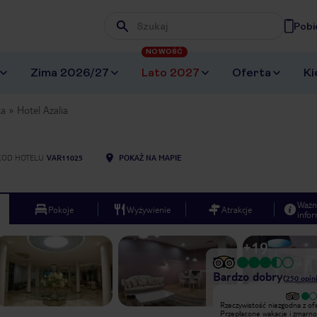
Pobi
Wpisz frazę, której szukasz
NOWOŚĆ
Zima 2026/27
Lato 2027
Oferta
Ki
ka
Hotel Azalia
KOD HOTELU
VAR11025
POKAŻ NA MAPIE
Ważn
Pokoje
Wyżywienie
Atrakcje
infor
+
19
Bardzo dobry
(
250
opini
Hotel nie zasługuje na 4 * Zalety:
Rzeczywistość niezgodna z ofe
hotel na plaży i to jedyna zaleta.
Przepłacone wakacje i zmarn