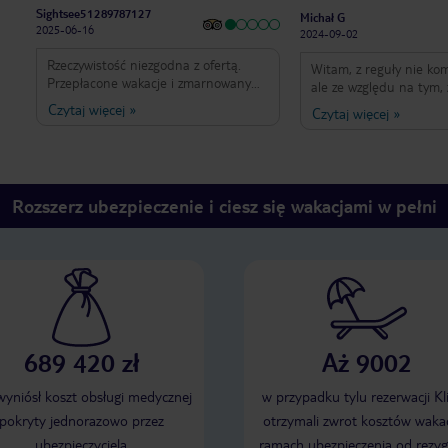
Sightsee51289787127
Michał G
2025-06-16
2024-09-02
Rzeczywistość niezgodna z ofertą.
Witam, z reguły nie ko
Przepłacone wakacje i zmarnowany
ale ze względu na tym, 
czas. Wszystkiego w tym hotelu jest
spędziłem z żoną i dzi
Czytaj więcej
»
Czytaj więcej
»
za mało, zatłoczony, brak stolików i
dwa tygodnie postanow
leżaków.
się swoimi spostrzeżen
jednak uwagę, że był
sercu sezonu (czyli sier
hotel oceniam w tym 
Rozszerz ubezpieczenie i ciesz się wakacjami w pełni
okresie. Po pierwsze hot
fantastycznie położony
właściwie na samej cu
piaszczystej plaży. Wid
są po prostu genialne 
poprosić o jak najwyższ
Jedzenie jest bardzo 
wybór mógłby być ciut 
689 420 zł
Aż 9002
pewno mięsa są dosko
przyrządzone zresztą ry
morza też całkiem nieźl
 wyniósł koszt obsługi medycznej
w przypadku tylu rezerwacji Kl
ciekawszych potraw, któ
pokryty jednorazowo przez
otrzymali zwrot kosztów wakac
serwowane podczas na
ubezpieczyciela
ramach ubezpieczenia od rezyg
to (królik, jagnięcina, st