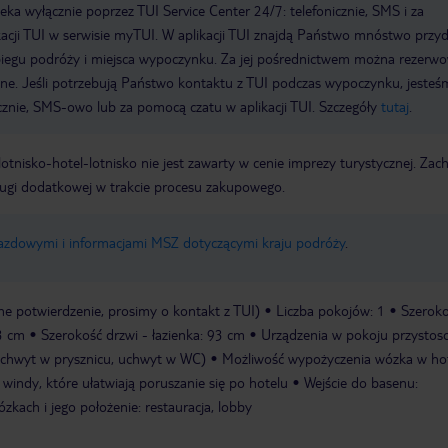
a wyłącznie poprzez TUI Service Center 24/7: telefonicznie, SMS i za
acji TUI w serwisie myTUI. W aplikacji TUI znajdą Państwo mnóstwo przy
biegu podróży i miejsca wypoczynku. Za jej pośrednictwem można rezerw
wne. Jeśli potrzebują Państwo kontaktu z TUI podczas wypoczynku, jeste
icznie, SMS-owo lub za pomocą czatu w aplikacji TUI. Szczegóły
tutaj
.
e lotnisko-hotel-lotnisko nie jest zawarty w cenie imprezy turystycznej. Za
ługi dodatkowej w trakcie procesu zakupowego.
jazdowymi i informacjami MSZ dotyczącymi kraju podróży
.
 potwierdzenie, prosimy o kontakt z TUI)
Liczba pokojów: 1
Szerok
93 cm
Szerokość drzwi - łazienka: 93 cm
Urządzenia w pokoju przysto
 uchwyt w prysznicu, uchwyt w WC)
Możliwość wypożyczenia wózka w hot
windy, które ułatwiają poruszanie się po hotelu
Wejście do basenu:
kach i jego położenie: restauracja, lobby