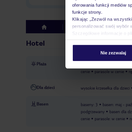
oferowania funkcji mediów s
funkcje strony.
Klikając „Zezwól na wszystk
personalizować swój wybór 
Hotel
Opinie
top
Szczegółowe informacje o pl
Hotel
Nie zezwalaj
Plaża
bezpośrednio przy plaży
p
cenie
parasole w cenie
r
Dla dzieci
wysokie krzesełka dla dzieci
Basen
baseny: 3
basen: maj - paź
podgrzewany
basen dla dz
cenie
parasole: w cenie
r