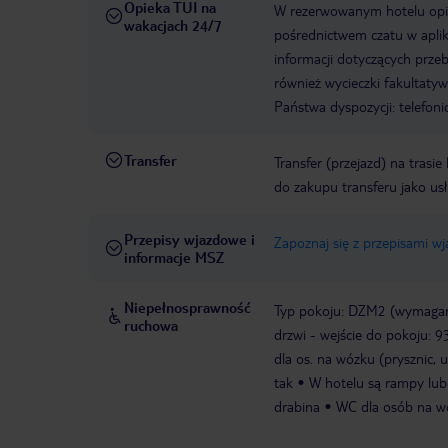
Opieka TUI na
W rezerwowanym hotelu opiek
wakacjach 24/7
pośrednictwem czatu w aplik
informacji dotyczących prze
również wycieczki fakultaty
Państwa dyspozycji: telefon
Transfer
Transfer (przejazd) na trasi
do zakupu transferu jako us
Przepisy wjazdowe i
Zapoznaj się z przepisami w
informacje MSZ
Niepełnosprawność
Typ pokoju: DZM2 (wymagane
ruchowa
drzwi - wejście do pokoju: 
dla os. na wózku (prysznic,
tak
W hotelu są rampy lub 
drabina
WC dla osób na wóz