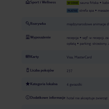
Sport i Wellness
sauna fińska
kabi
W CENIE
strefa spa
masaże
PŁATNE
Rozrywka
międzynarodowe animacje dla
Wyposażenie
recepcja
sejf: w recepcji, z
opłatą
parking: strzeżony, 
Karty
Visa, MasterCard
Liczba pokojów
237
Kategoria lokalna
4 gwiazdki
Dodatkowe informacje
hotel nie akceptuje zwierząt