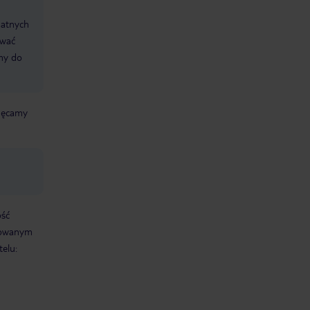
datnych
ować
śmy do
chęcamy
ość
sowanym
elu: