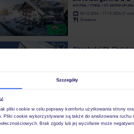
AUSTRIA
TYROL
ST. ANTON AM AR
04.12.2026 - 11.12.2026
(7 noc
Śniadanie
5
/5
14
opinii
Alpenhotel St. Christo
AUSTRIA
TYROL
ST. ANTON AM AR
06.12.2026 - 13.12.2026
(7 noc
Dwa posiłki plus
Szczegóły
bogata oferta spa
4.1
/5
117
opinii
ść
 ofercie znajdziesz również inne lokalizacje:
jak pliki cookie w celu poprawy komfortu użytkowania strony or
er-Paznaun Narty
Kals-Matrei Narty
Skiwelt-Ellmau
m. Pliki cookie wykorzystywane są także do analizowania ruchu 
połecznościowych. Brak zgody lub jej wycofanie może negatywni
itzbuhelskie Narty
Venet Narty
Zillertal Narty
F