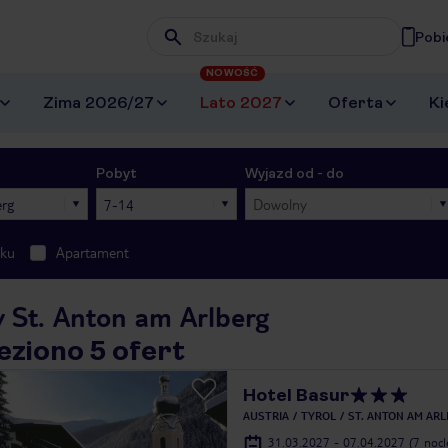
Pobi
Wpisz frazę, której szukasz
NOWOŚĆ
Zima 2026/27
Lato 2027
Oferta
Ki
Pobyt
Wyjazd od - do
erg
7-14
Dowolny
oku
Apartament
y St. Anton am Arlberg
eziono 5 ofert
Hotel Basur
AUSTRIA
TYROL
ST. ANTON AM AR
31.03.2027 - 07.04.2027
(7 noc