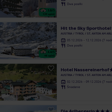
Dwa posiłki
3.8
/5
139
opinii
Hit the Sky Sporthotel
AUSTRIA
TYROL
ST. ANTON AM AR
05.12.2026 - 12.12.2026
(7 noc
Dwa posiłki
4.4
/5
48
opinii
Hotel Nassereinerhof
AUSTRIA
TYROL
ST. ANTON AM AR
02.12.2026 - 09.12.2026
(7 noc
Śniadanie
Die Arlbergerin