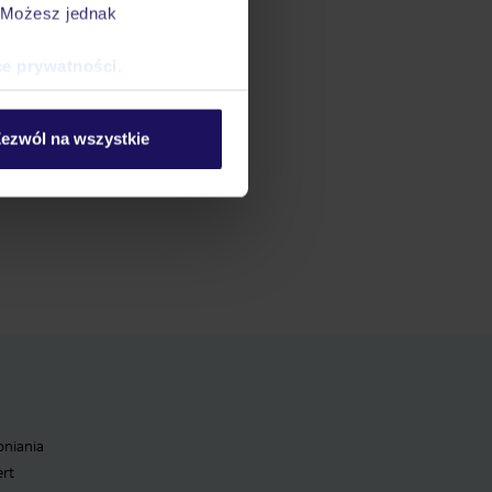
Stubai Narty
. Możesz jednak
pbachtal Narty
ce prywatności
.
h-Imst Narty
ezwól na wszystkie
pniania
ert