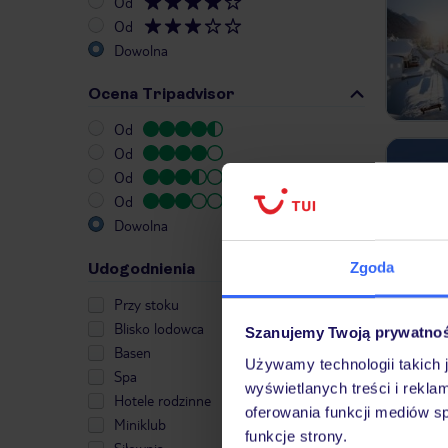
Od
Od
Dowolna
Ocena Tripadvisor
Od
Od
Od
Od
Dowolna
Zgoda
Udogodnienia
Przy stoku
Blisko lodowca
Szanujemy Twoją prywatno
W naszej
Basen
Używamy technologii takich 
Spa
Galtu
wyświetlanych treści i rekla
Hotele rodzinne
oferowania funkcji mediów s
Alpy K
Miniklub
funkcje strony.