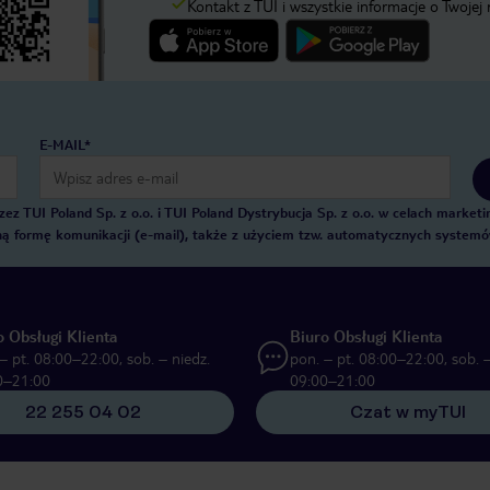
Kontakt z TUI i wszystkie informacje o Twojej
E-MAIL*
 TUI Poland Sp. z o.o. i TUI Poland Dystrybucja Sp. z o.o. w celach marke
zną formę komunikacji (e-mail), także z użyciem tzw. automatycznych system
o Obsługi Klienta
Biuro Obsługi Klienta
– pt. 08:00–22:00, sob. – niedz.
pon. – pt. 08:00–22:00, sob. –
0–21:00
09:00–21:00
22 255 04 02
Czat w myTUI