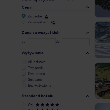
Cena
Za osobę
Za wszystkich
Cena za wszystkich
od
do
Wyżywienie
All Inclusive
Trzy posiłki
Dwa posiłki
Śniadanie
Bez wyżywienia
Standard hotelu
Od