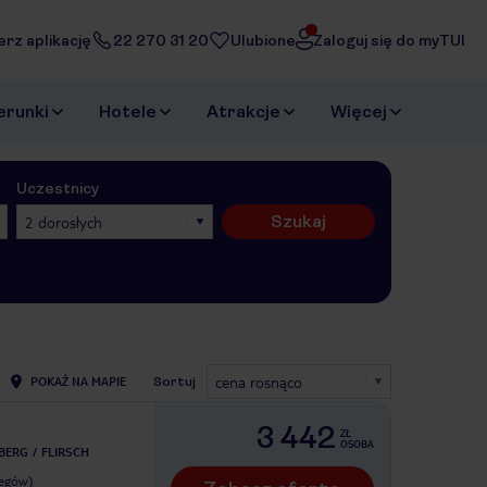
erz aplikację
22 270 31 20
Ulubione
Zaloguj się do myTUI
erunki
Hotele
Atrakcje
Więcej
Uczestnicy
Szukaj
2 dorosłych
cena rosnąco
POKAŻ NA MAPIE
Sortuj
3 442
ZŁ
OSOBA
LBERG
FLIRSCH
legów)