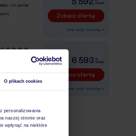
5 592
ZŁ
OSOBA
LBERG
ST. ANTON
legów)
Zobacz ofertę
Inne ceny i terminy
»
ph
LBERG
ST. CHRISTOPH
6 593
ZŁ
OSOBA
legów)
Zobacz ofertę
O plikach cookies
Inne ceny i terminy
»
az personalizowania
-Hopfgarten Narty
na naszej stronie oraz
e wpłynąć na niektóre
endels-Ried Narty