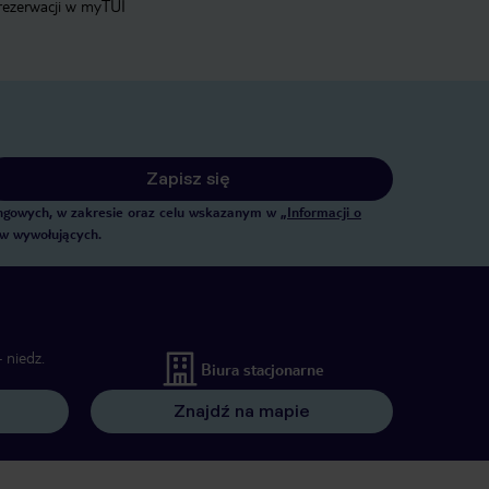
 rezerwacji w myTUI
Zapisz się
tingowych, w zakresie oraz celu wskazanym w
„Informacji o
ów wywołujących.
 niedz.
Biura stacjonarne
Znajdź na mapie