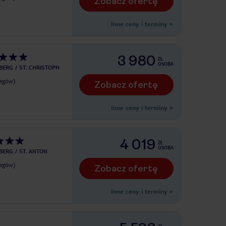
Zobacz ofertę
Inne ceny i terminy
»
3 980
ZŁ
OSOBA
LBERG
ST. CHRISTOPH
legów)
Zobacz ofertę
Inne ceny i terminy
»
4 019
ZŁ
OSOBA
LBERG
ST. ANTON
legów)
Zobacz ofertę
Inne ceny i terminy
»