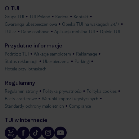
O TUI
Grupa TUI
TUI Poland
Kariera
Kontakt
Gwarancja ubezpieczeniowa
Opieka TUI na wakacjach 24/7
TUI.cz
Dane osobowe
Aplikacja mobilna TUI
Opinie TUI
Przydatne informacje
Podróż z TUI
Wakacje samolotem
Reklamacje
Status reklamacji
Ubezpieczenia
Parkingi
Hotele przy lotniskach
Regulaminy
Regulamin strony
Polityka prywatności
Polityka cookies
Bilety czarterowe
Warunki imprez turystycznych
Standardy ochrony małoletnich
Compliance
TUI w Internecie