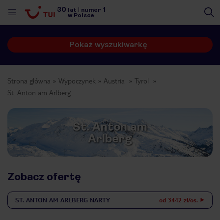
30
1
lat
|
numer
w Polsce
Pokaż wyszukiwarkę
Strona główna
Wypoczynek
Austria
Tyrol
St. Anton am Arlberg
St. Anton am
Arlberg
Zobacz ofertę
ST. ANTON AM ARLBERG
NARTY
od 3442 zł/os.
nute