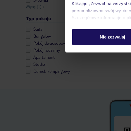
Siłownia
Klikając „Zezwól na wszystk
Więcej (1)
»
personalizować swój wybór 
Szczegółowe informacje o pl
Typ pokoju
Suita
Bungalow
Nie zezwalaj
Pokój dwuosobowy
Pokój rodzinny
Apartament
Studio
Domek kempingowy