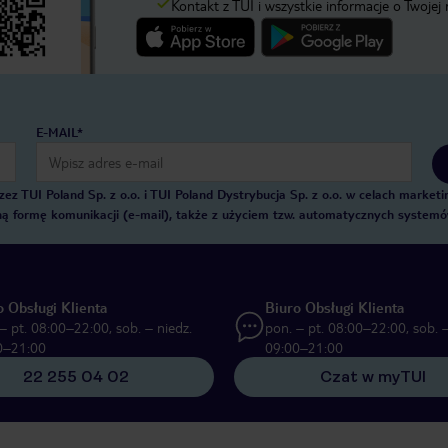
Kontakt z TUI i wszystkie informacje o Twojej
E-MAIL*
 TUI Poland Sp. z o.o. i TUI Poland Dystrybucja Sp. z o.o. w celach marke
zną formę komunikacji (e-mail), także z użyciem tzw. automatycznych system
o Obsługi Klienta
Biuro Obsługi Klienta
– pt. 08:00–22:00, sob. – niedz.
pon. – pt. 08:00–22:00, sob. –
0–21:00
09:00–21:00
22 255 04 02
Czat w myTUI