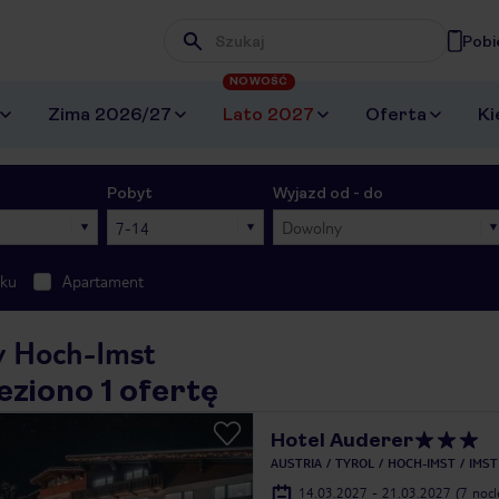
Pobi
Wpisz frazę, której szukasz
NOWOŚĆ
Zima 2026/27
Lato 2027
Oferta
Ki
Pobyt
Wyjazd od - do
7-14
Dowolny
oku
Apartament
y Hoch-Imst
eziono 1 ofertę
Hotel Auderer
AUSTRIA
TYROL
HOCH-IMST
IMST
14.03.2027 - 21.03.2027
(7 noc