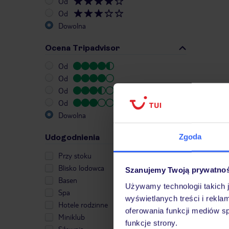
Od
Od
Dowolna
Ocena Tripadvisor
Od
Od
Od
Od
Dowolna
Zgoda
Udogodnienia
Przy stoku
Blisko lodowca
Szanujemy Twoją prywatno
Basen
Używamy technologii takich 
Spa
wyświetlanych treści i rekla
Hotele rodzinne
oferowania funkcji mediów s
Miniklub
funkcje strony.