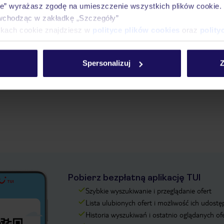
ie” wyrażasz zgodę na umieszczenie wszystkich plików cookie
wchodząc w zakładkę „Szczegóły”
ikach cookie znajdziesz w
polityce plików cookies
oraz
polity
Spersonalizuj
Z
Pobierz bezpłatną aplikację TUI
Szybkie wyszukiwanie i przeglądanie ofert
Lista ulubionych ofert i możliwość ich udostę
Historia wyszukiwań i ostatnio oglądanych of