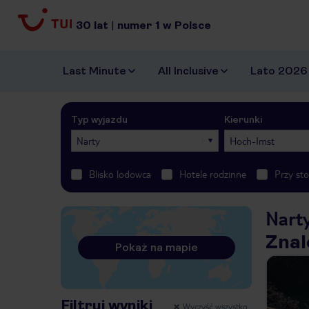
30
lat
|
numer
1
w Polsce
Last Minute
All Inclusive
Lato 2026
Typ wyjazdu
Kierunki
Narty
Hoch-Imst
Blisko lodowca
Hotele rodzinne
Przy st
Nart
Znal
Pokaż na mapie
Filtruj wyniki
Wyczyść wszystko