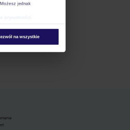
. Możesz jednak
ce prywatności
.
ezwól na wszystkie
pniania
ert