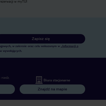
 rezerwacji w myTUI
Zapisz się
tingowych, w zakresie oraz celu wskazanym w
„Informacji o
ów wywołujących.
 niedz.
Biura stacjonarne
Znajdź na mapie