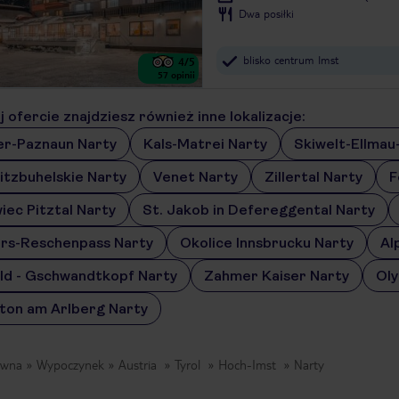
Dwa posiłki
blisko centrum Imst
4
/5
57
opinii
 ofercie znajdziesz również inne lokalizacje:
er-Paznaun Narty
Kals-Matrei Narty
Skiwelt-Ellmau
itzbuhelskie Narty
Venet Narty
Zillertal Narty
F
iec Pitztal Narty
St. Jakob in Defereggental Narty
rs-Reschenpass Narty
Okolice Innsbrucku Narty
Al
ld - Gschwandtkopf Narty
Zahmer Kaiser Narty
Oly
nton am Arlberg Narty
ówna
Wypoczynek
Austria
Tyrol
Hoch-Imst
Narty