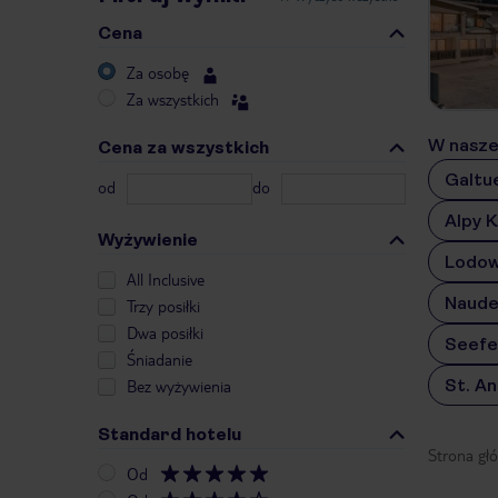
Cena
Za osobę
Za wszystkich
W naszej
Cena za wszystkich
Galtu
od
do
Alpy K
Wyżywienie
Lodow
All Inclusive
Naude
Trzy posiłki
Dwa posiłki
Seefe
Śniadanie
St. A
Bez wyżywienia
Standard hotelu
Strona gł
Od