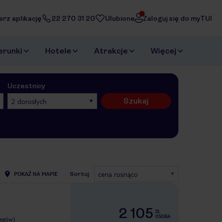
erz aplikację
22 270 31 20
Ulubione
Zaloguj się do myTUI
erunki
Hotele
Atrakcje
Więcej
Uczestnicy
Szukaj
2 dorosłych
cena rosnąco
POKAŻ NA MAPIE
Sortuj
2 105
ZŁ
OSOBA
legów)