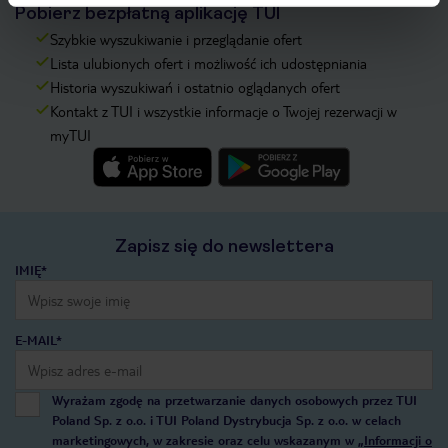
Pobierz bezpłatną aplikację TUI
Szybkie wyszukiwanie i przeglądanie ofert
Lista ulubionych ofert i możliwość ich udostępniania
Historia wyszukiwań i ostatnio oglądanych ofert
Kontakt z TUI i wszystkie informacje o Twojej rezerwacji w
myTUI
Zapisz się do newslettera
IMIĘ*
E-MAIL*
Wyrażam zgodę na przetwarzanie danych osobowych przez TUI
Poland Sp. z o.o. i TUI Poland Dystrybucja Sp. z o.o. w celach
marketingowych, w zakresie oraz celu wskazanym w
„Informacji o