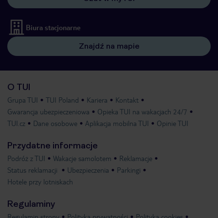
Biura stacjonarne
Znajdź na mapie
O TUI
Grupa TUI
TUI Poland
Kariera
Kontakt
Gwarancja ubezpieczeniowa
Opieka TUI na wakacjach 24/7
TUI.cz
Dane osobowe
Aplikacja mobilna TUI
Opinie TUI
Przydatne informacje
Podróż z TUI
Wakacje samolotem
Reklamacje
Status reklamacji
Ubezpieczenia
Parkingi
Hotele przy lotniskach
Regulaminy
Regulamin strony
Polityka prywatności
Polityka cookies