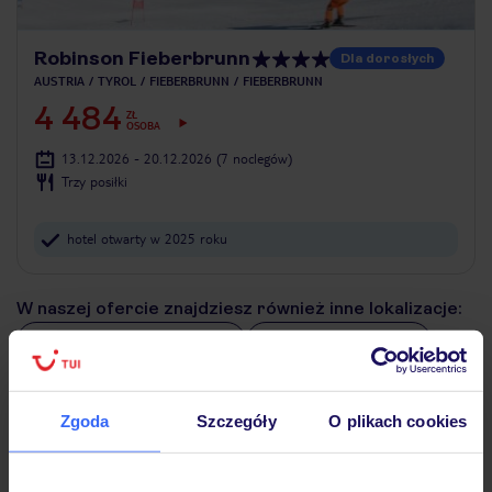
Robinson Fieberbrunn
Dla dorosłych
AUSTRIA
TYROL
FIEBERBRUNN
FIEBERBRUNN
4 484
ZŁ
OSOBA
13.12.2026 - 20.12.2026
(7 noclegów)
Trzy posiłki
hotel otwarty w 2025 roku
W naszej ofercie znajdziesz również inne lokalizacje:
Galtuer-Paznaun Narty
Kals-Matrei Narty
Skiwelt-Ellmau-Hopfgarten Narty
Zgoda
Szczegóły
O plikach cookies
Alpy Kitzbuhelskie Narty
Venet Narty
Zillertal Narty
Fendels-Ried Narty