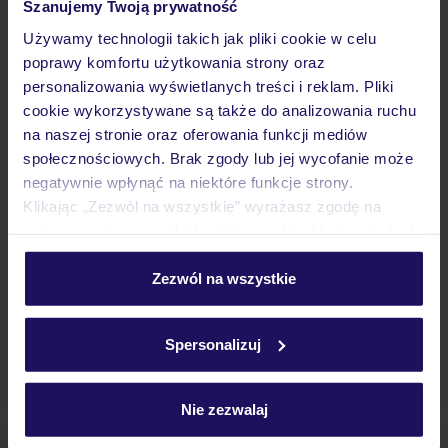
Szanujemy Twoją prywatność
Lodowiec Pitztal Narty
Używamy technologii takich jak pliki cookie w celu
St. Jakob in Defereggental Narty
poprawy komfortu użytkowania strony oraz
Stubai Narty
Nauders-Reschenpass Narty
personalizowania wyświetlanych treści i reklam. Pliki
cookie wykorzystywane są także do analizowania ruchu
Okolice Innsbrucku Narty
Alpbachtal Narty
na naszej stronie oraz oferowania funkcji mediów
społecznościowych. Brak zgody lub jej wycofanie może
Seefeld - Gschwandtkopf Narty
negatywnie wpłynąć na niektóre funkcje strony.
Zahmer Kaiser Narty
Hoch-Imst Narty
Klikając „Zezwól na wszystkie” wyrażasz zgodę na
umieszczenie wszystkich plików cookie. Możesz jednak
Olympiaregion Seefeld Narty
personalizować swój wybór wchodząc w zakładkę
St. Anton am Arlberg Narty
„Szczegóły”
Zezwól na wszystkie
Szczegółowe informacje o plikach cookie znajdziesz
w
polityce plików cookies
oraz
polityce prywatności
.
Strona główna
Wypoczynek
Austria
Tyrol
Fieberbrunn
Spersonalizuj
Narty
Nie zezwalaj