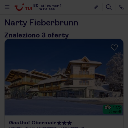
30
1
lat
|
numer
w Polsce
Narty Fieberbrunn
Znaleziono 3 oferty
4.4
/5
79
opinii
nute
Gasthof Obermair