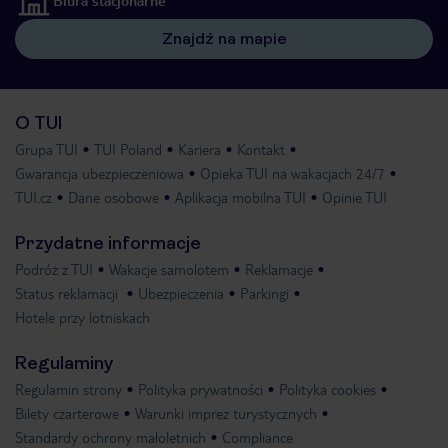
Znajdź na mapie
O TUI
Grupa TUI
TUI Poland
Kariera
Kontakt
Gwarancja ubezpieczeniowa
Opieka TUI na wakacjach 24/7
TUI.cz
Dane osobowe
Aplikacja mobilna TUI
Opinie TUI
Przydatne informacje
Podróż z TUI
Wakacje samolotem
Reklamacje
Status reklamacji
Ubezpieczenia
Parkingi
Hotele przy lotniskach
Regulaminy
Regulamin strony
Polityka prywatności
Polityka cookies
Bilety czarterowe
Warunki imprez turystycznych
Standardy ochrony małoletnich
Compliance