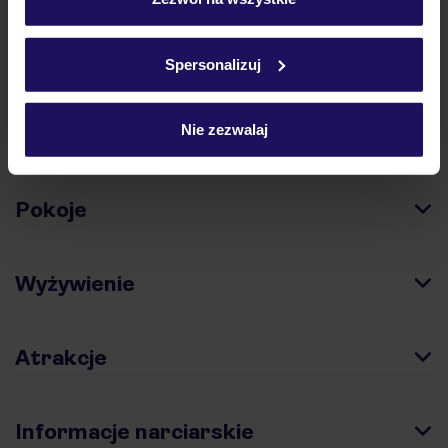
podróży w Polsce
Szczegółowe informacje o plikach cookie znajdziesz
w
polityce plików cookies
oraz
polityce prywatności
.
Spersonalizuj
Nie zezwalaj
Hotel
Pokoje
Wyżywienie
Atrakcje
Informacje narciarskie