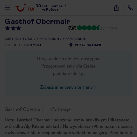
30
1
1
/
24
lat
|
numer
w Polsce
Gasthof Obermair
(79 opinii)
AUSTRIA
TYROL
FIEBERBRUNN
FIEBERBRUNN
KOD HOTELU
INN75041
POKAŻ NA MAPIE
Ups, ta oferta nie jest dostępna.
Przygotowaliśmy dla Ciebie
podobne oferty:
Zobacz inne ceny i terminy
»
Gasthof Obermair
-
informacje
Hotel Gasthof Obermair położony jest w urokliwym Pillerseetal
w środku Alp Kitzbühelskich. Na wysokości 790 m n.p.m. możesz
nute
rozkoszować się niezapomnianym widokiem na góry. Przy hotelu