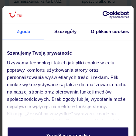
zamieszkania, karta EKUZ
spożyciu alkoholu
nie zapewnia pokrycia tych
obejmującą NNW
kosztów
zaistniałych pod wpływem
alkoholu
Zgoda
Szczegóły
O plikach cookies
Dane Mondial Assistance
Szanujemy Twoją prywatność
Sprawdź szczegóły
Używamy technologii takich jak pliki cookie w celu
wariantów ochrony »
poprawy komfortu użytkowania strony oraz
personalizowania wyświetlanych treści i reklam. Pliki
cookie wykorzystywane są także do analizowania ruchu
na naszej stronie oraz oferowania funkcji mediów
Dlaczego warto wybrać TUI?
społecznościowych. Brak zgody lub jej wycofanie może
negatywnie wpłynąć na niektóre funkcje strony.
Klikając „Zezwól na wszystkie” wyrażasz zgodę na
umieszczenie wszystkich plików cookie. Możesz jednak
personalizować swój wybór wchodząc w zakładkę
Lider niskich cen
Największe biuro
30 lat w P
„Szczegóły”
Zezwól na wszystkie