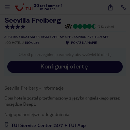
30
1
1
/
21
lat
|
numer
w Polsce
Seevilla Freiberg
(282 opinie)
AUSTRIA
KRAJ SALZBURSKI
ZELL AM SEE - KAPRUN
ZELL AM SEE
KOD HOTELU
INC93064
POKAŻ NA MAPIE
Określ poszczególne parametry aby wyświetlić ofertę
Konfiguruj ofertę
Seevilla Freiberg
-
informacje
Opis hotelu został przetłumaczony z języka angielskiego przez
narzędzie DeepL
Najpopularniejsze udogodnienia:
nute
TUI Service Center 24/7 + TUI App