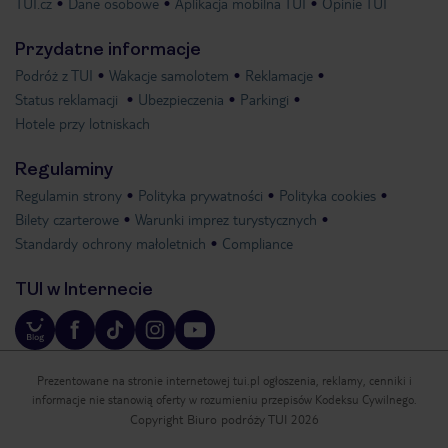
TUI.cz
Dane osobowe
Aplikacja mobilna TUI
Opinie TUI
Przydatne informacje
Podróż z TUI
Wakacje samolotem
Reklamacje
Status reklamacji
Ubezpieczenia
Parkingi
Hotele przy lotniskach
Regulaminy
Regulamin strony
Polityka prywatności
Polityka cookies
Bilety czarterowe
Warunki imprez turystycznych
Standardy ochrony małoletnich
Compliance
TUI w Internecie
Prezentowane na stronie internetowej tui.pl ogłoszenia, reklamy, cenniki i
informacje nie stanowią oferty w rozumieniu przepisów Kodeksu Cywilnego.
Copyright Biuro podróży TUI 2026