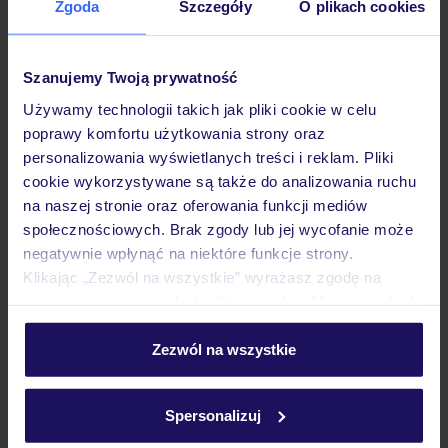
Zgoda
Szczegóły
O plikach cookies
wariantów ochrony »
Szanujemy Twoją prywatność
Używamy technologii takich jak pliki cookie w celu
Dlaczego warto wybrać TUI?
poprawy komfortu użytkowania strony oraz
personalizowania wyświetlanych treści i reklam. Pliki
cookie wykorzystywane są także do analizowania ruchu
na naszej stronie oraz oferowania funkcji mediów
społecznościowych. Brak zgody lub jej wycofanie może
Lider niskich cen
Największe biuro
30 lat w P
negatywnie wpłynąć na niektóre funkcje strony.
podróży w Polsce
Klikając „Zezwól na wszystkie” wyrażasz zgodę na
umieszczenie wszystkich plików cookie. Możesz jednak
personalizować swój wybór wchodząc w zakładkę
„Szczegóły”
Zezwól na wszystkie
Szczegółowe informacje o plikach cookie znajdziesz
Hotel
w
polityce plików cookies
oraz
polityce prywatności
.
Spersonalizuj