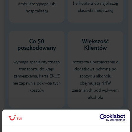
helikoptera do najbliższej
ambulatoryjnego lub
placówki medycznej
hospitalizacji
Co 50
Większość
poszkodowany
Klientów
wymaga specjalistycznego
rozszerza ubezpieczenie o
transportu do kraju
dodatkową ochronę po
zamieszkania, karta EKUZ
spożyciu alkoholu
nie zapewnia pokrycia tych
obejmującą NNW
kosztów
zaistniałych pod wpływem
alkoholu
Dane Mondial Assistance
Sprawdź szczegóły