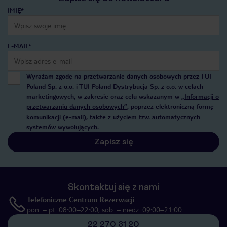
IMIĘ*
E-MAIL*
Wyrażam zgodę na przetwarzanie danych osobowych przez TUI
Poland Sp. z o.o. i TUI Poland Dystrybucja Sp. z o.o. w celach
marketingowych, w zakresie oraz celu wskazanym w
„Informacji o
przetwarzaniu danych osobowych”
, poprzez elektroniczną formę
komunikacji (e-mail), także z użyciem tzw. automatycznych
systemów wywołujących.
Zapisz się
Skontaktuj się z nami
Telefoniczne Centrum Rezerwacji
pon. – pt. 08:00–22:00, sob. – niedz. 09:00–21:00
22 270 31 20