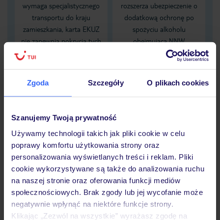
wymaga specjalistycznego
rozszerza ubezpieczenie o
transportu do kraju
dodatkową ochronę po
zamieszkania, karta EKUZ
spożyciu alkoholu
nie zapewnia pokrycia tych
obejmującą NNW
kosztów
zaistniałych pod wpływem
alkoholu
Zgoda
Szczegóły
O plikach cookies
Dane Mondial Assistance
Sprawdź szczegóły
Szanujemy Twoją prywatność
wariantów ochrony »
Używamy technologii takich jak pliki cookie w celu
poprawy komfortu użytkowania strony oraz
personalizowania wyświetlanych treści i reklam. Pliki
cookie wykorzystywane są także do analizowania ruchu
na naszej stronie oraz oferowania funkcji mediów
Dlaczego warto wybrać TUI?
społecznościowych. Brak zgody lub jej wycofanie może
negatywnie wpłynąć na niektóre funkcje strony.
Klikając „Zezwól na wszystkie” wyrażasz zgodę na