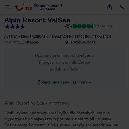
30
1
1
/
25
lat
|
numer
w Polsce
Alpin Resort ValSaa
(818 opinii)
AUSTRIA
KRAJ SALZBURSKI
SAALBACH-HINTERGLEMM
SAALBACH
KOD HOTELU
INC91060
POKAŻ NA MAPIE
Ups, ta oferta nie jest dostępna.
Przygotowaliśmy dla Ciebie
podobne oferty:
Zobacz inne ceny i terminy
»
Alpin Resort ValSaa
-
informacje
Ekskluzywny sportowy hotel tylko dla dorosłych, oferuje
wypoczynek na najwyższym poziomie z ofertą all inclusive.
nute
Goście mogą korzystać z luksusowej strefy spa urządzonej na