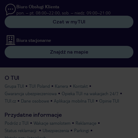
Biuro Obsługi Klienta
pon. – pt. 08:00–22:00, sob. – niedz. 09:00–21:00
Czat w myTUI
Biura stacjonarne
Znajdź na mapie
O TUI
Grupa TUI
TUI Poland
Kariera
Kontakt
Gwarancja ubezpieczeniowa
Opieka TUI na wakacjach 24/7
TUI.cz
Dane osobowe
Aplikacja mobilna TUI
Opinie TUI
Przydatne informacje
Podróż z TUI
Wakacje samolotem
Reklamacje
Status reklamacji
Ubezpieczenia
Parkingi
Hotele przy lotniskach