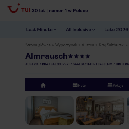
30
lat
|
numer
1
w Polsce
Last Minute
All Inclusive
Lato 2026
Strona główna
Wypoczynek
Austria
Kraj Salzburski
Almrausch
AUSTRIA
KRAJ SALZBURSKI
SAALBACH-HINTERGLEMM
HINTER
Hotel
Pokoje
top
Previous slide