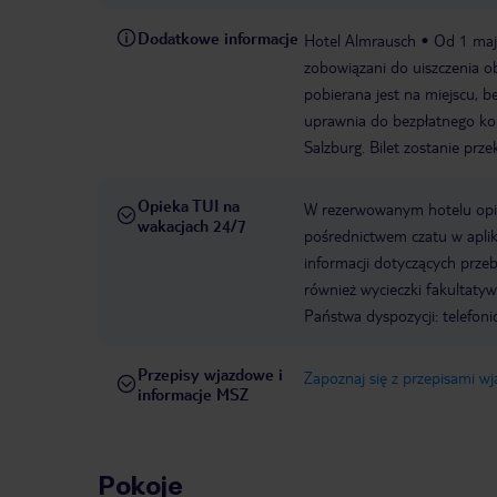
Dodatkowe informacje
Hotel Almrausch
Od 1 maja
zobowiązani do uiszczenia o
pobierana jest na miejscu, b
uprawnia do bezpłatnego kor
Salzburg. Bilet zostanie pr
Opieka TUI na
W rezerwowanym hotelu opiek
wakacjach 24/7
pośrednictwem czatu w aplik
informacji dotyczących prze
również wycieczki fakultaty
Państwa dyspozycji: telefon
Przepisy wjazdowe i
Zapoznaj się z przepisami w
informacje MSZ
Pokoje