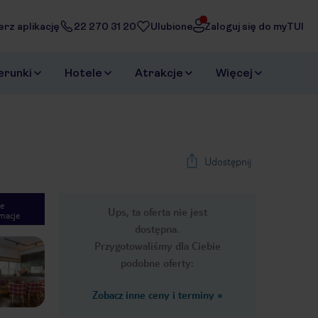
erz aplikację
22 270 31 20
Ulubione
Zaloguj się do myTUI
erunki
Hotele
Atrakcje
Więcej
Udostępnij
e
Ups, ta oferta nie jest
macje
1
/
28
dostępna.
Next slide
Przygotowaliśmy dla Ciebie
podobne oferty:
Zobacz inne ceny i terminy
»