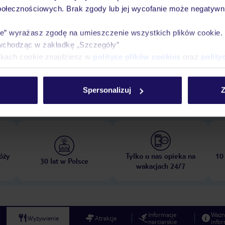
połecznościowych. Brak zgody lub jej wycofanie może negatywni
ie” wyrażasz zgodę na umieszczenie wszystkich plików cookie
wchodząc w zakładkę „Szczegóły”
ikach cookie znajdziesz w
polityce plików cookies
oraz
polity
opada 2026
do
31 marca 2027
Spersonalizuj
Z
Dlaczego warto wybrać TUI?
óży
Tylko u nas opieka na
10
30 lat w Polsce
wakacjach 24/7
Informacje
Ważn
Wyżywienie
Atrakcje
narciarskie
infor