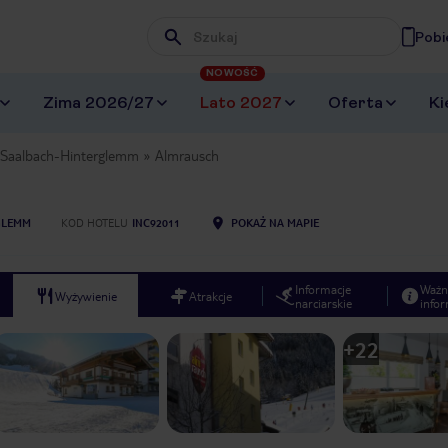
Pobi
Wpisz frazę, której szukasz
NOWOŚĆ
Zima 2026/27
Lato 2027
Oferta
Ki
Saalbach-Hinterglemm
Almrausch
GLEMM
KOD HOTELU
INC92011
POKAŻ NA MAPIE
Informacje
Ważn
Wyżywienie
Atrakcje
narciarskie
infor
+
22