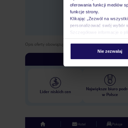
oferowania funkcji mediów s
funkcje strony.
Klikając „Zezwól na wszystk
personalizować swój wybór 
Szczegółowe informacje o pl
Opis oferty obowiązuje dla wyjazdów w terminie
od
1 list
Nie zezwalaj
Największe biuro podr
Lider niskich cen
w Polsce
Hotel
Pokoje
top