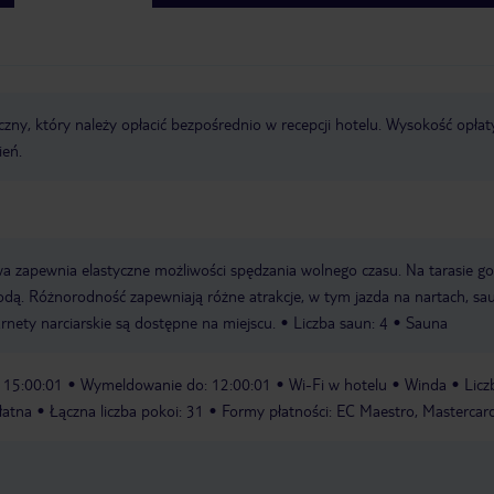
zny, który należy opłacić bezpośrednio w recepcji hotelu. Wysokość opłat
ień.
a zapewnia elastyczne możliwości spędzania wolnego czasu. Na tarasie go
odą. Różnorodność zapewniają różne atrakcje, w tym jazda na nartach, sa
rnety narciarskie są dostępne na miejscu.
Liczba saun: 4
Sauna
 15:00:01
Wymeldowanie do: 12:00:01
Wi-Fi w hotelu
Winda
Licz
łatna
Łączna liczba pokoi: 31
Formy płatności: EC Maestro, Mastercard