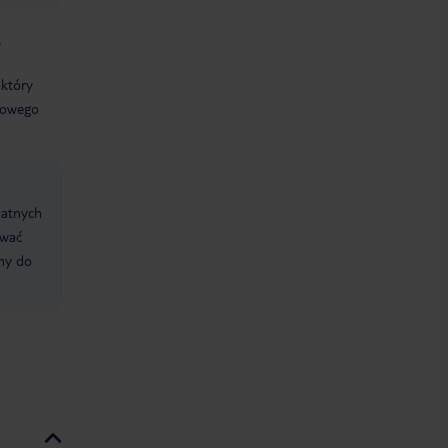
ą
 który
zkowego
datnych
ować
śmy do