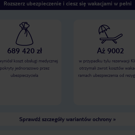
Rozszerz ubezpieczenie i ciesz się wakacjami w pełni
689 420 zł
Aż 9002
 wyniósł koszt obsługi medycznej
w przypadku tylu rezerwacji Kl
pokryty jednorazowo przez
otrzymali zwrot kosztów wakac
ubezpieczyciela
ramach ubezpieczenia od rezyg
Sprawdź szczegóły wariantów ochrony
»