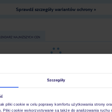
Sprawdź szczegóły wariantów ochrony »
LENDARZ NAJNIŻSZYCH CEN
Szczegóły
ść
z
długość pobytu
i
datę wyjazdu
, aby wyświetlić
jak pliki cookie w celu poprawy komfortu użytkowania strony or
m. Pliki cookie wykorzystywane są także do analizowania ruchu 