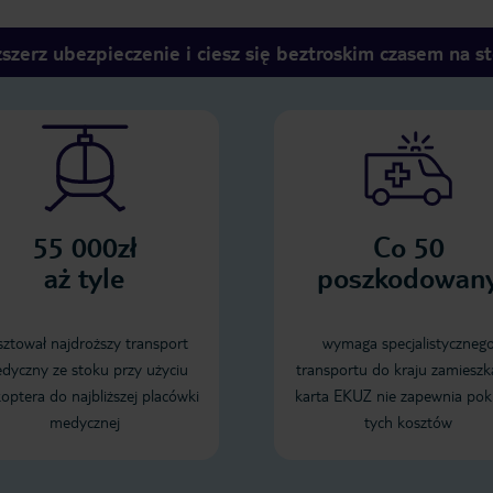
szerz ubezpieczenie i ciesz się beztroskim czasem na s
55 000zł
Co 50
aż tyle
poszkodowan
sztował najdroższy transport
wymaga specjalistyczneg
dyczny ze stoku przy użyciu
transportu do kraju zamieszk
koptera do najbliższej placówki
karta EKUZ nie zapewnia pok
medycznej
tych kosztów