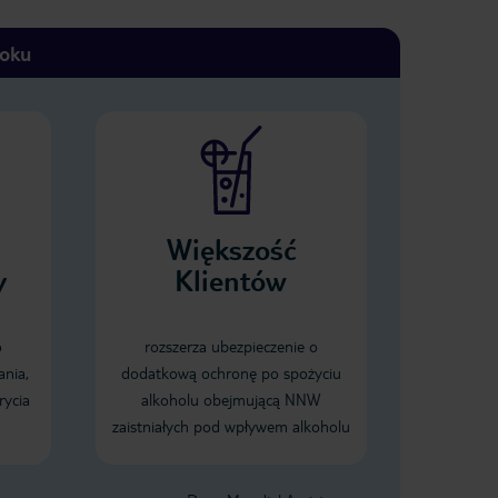
toku
Większość
y
Klientów
o
rozszerza ubezpieczenie o
ania,
dodatkową ochronę po spożyciu
rycia
alkoholu obejmującą NNW
zaistniałych pod wpływem alkoholu