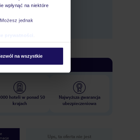
e wpłynąć na niektóre
. Możesz jednak
ce prywatności
.
ezwól na wszystkie
 000 hoteli w ponad 50
Najwyższa gwarancja
krajach
ubezpieczeniowa
e
Ups, ta oferta nie jest
macje