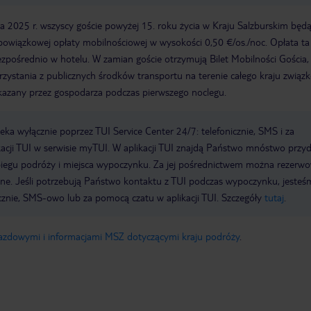
 2025 r. wszyscy goście powyżej 15. roku życia w Kraju Salzburskim będ
bowiązkowej opłaty mobilnościowej w wysokości 0,50 €/os./noc. Opłata ta
ezpośrednio w hotelu. W zamian goście otrzymują Bilet Mobilności Gościa,
zystania z publicznych środków transportu na terenie całego kraju zwią
zekazany przez gospodarza podczas pierwszego noclegu.
a wyłącznie poprzez TUI Service Center 24/7: telefonicznie, SMS i za
acji TUI w serwisie myTUI. W aplikacji TUI znajdą Państwo mnóstwo przy
biegu podróży i miejsca wypoczynku. Za jej pośrednictwem można rezerw
wne. Jeśli potrzebują Państwo kontaktu z TUI podczas wypoczynku, jeste
icznie, SMS-owo lub za pomocą czatu w aplikacji TUI. Szczegóły
tutaj
.
jazdowymi i informacjami MSZ dotyczącymi kraju podróży
.