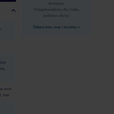
dostępna.
Przygotowaliśmy dla Ciebie
podobne oferty:
Zobacz inne ceny i terminy
»
y
ście
una,
ba wind:
, Visa