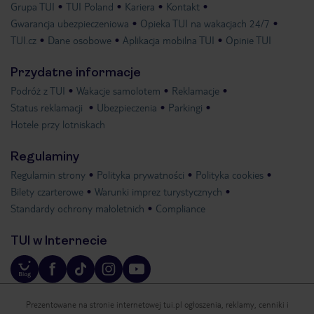
Grupa TUI
TUI Poland
Kariera
Kontakt
Gwarancja ubezpieczeniowa
Opieka TUI na wakacjach 24/7
TUI.cz
Dane osobowe
Aplikacja mobilna TUI
Opinie TUI
Przydatne informacje
Podróż z TUI
Wakacje samolotem
Reklamacje
Status reklamacji
Ubezpieczenia
Parkingi
Hotele przy lotniskach
Regulaminy
Regulamin strony
Polityka prywatności
Polityka cookies
Bilety czarterowe
Warunki imprez turystycznych
Standardy ochrony małoletnich
Compliance
TUI w Internecie
Prezentowane na stronie internetowej tui.pl ogłoszenia, reklamy, cenniki i