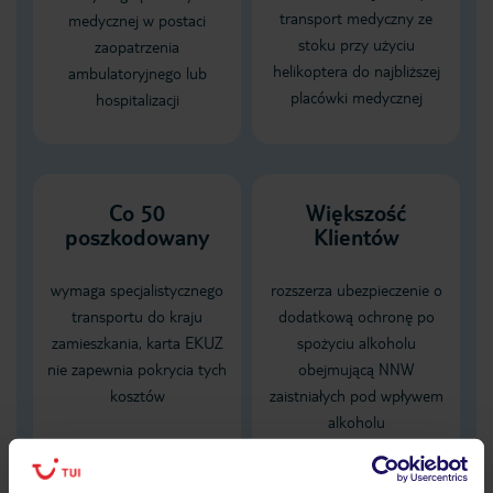
transport medyczny ze
medycznej w postaci
stoku przy użyciu
zaopatrzenia
helikoptera do najbliższej
ambulatoryjnego lub
placówki medycznej
hospitalizacji
Co 50
Większość
poszkodowany
Klientów
wymaga specjalistycznego
rozszerza ubezpieczenie o
transportu do kraju
dodatkową ochronę po
zamieszkania, karta EKUZ
spożyciu alkoholu
nie zapewnia pokrycia tych
obejmującą NNW
kosztów
zaistniałych pod wpływem
alkoholu
Dane Mondial Assistance