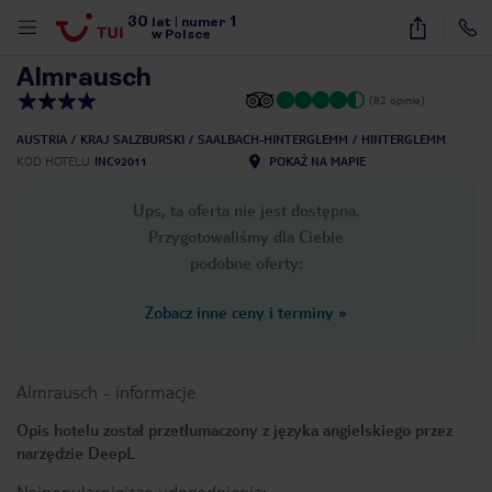
30
1
1
/
28
lat
|
numer
w Polsce
Almrausch
(82 opinie)
AUSTRIA
KRAJ SALZBURSKI
SAALBACH-HINTERGLEMM
HINTERGLEMM
KOD HOTELU
INC92011
POKAŻ NA MAPIE
Ups, ta oferta nie jest dostępna.
Przygotowaliśmy dla Ciebie
podobne oferty:
Zobacz inne ceny i terminy
»
Almrausch
-
informacje
Opis hotelu został przetłumaczony z języka angielskiego przez
narzędzie DeepL
nute
Najpopularniejsze udogodnienia: