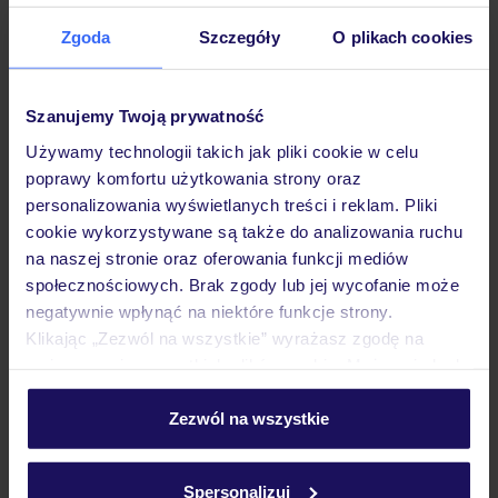
Zgoda
Szczegóły
O plikach cookies
Sprawdź szczegóły
wariantów ochrony »
Szanujemy Twoją prywatność
Używamy technologii takich jak pliki cookie w celu
poprawy komfortu użytkowania strony oraz
Dlaczego warto wybrać TUI?
personalizowania wyświetlanych treści i reklam. Pliki
cookie wykorzystywane są także do analizowania ruchu
na naszej stronie oraz oferowania funkcji mediów
społecznościowych. Brak zgody lub jej wycofanie może
negatywnie wpłynąć na niektóre funkcje strony.
Lider niskich cen
Największe biuro
30 lat w P
Klikając „Zezwól na wszystkie” wyrażasz zgodę na
podróży w Polsce
umieszczenie wszystkich plików cookie. Możesz jednak
personalizować swój wybór wchodząc w zakładkę
„Szczegóły”
Zezwól na wszystkie
Szczegółowe informacje o plikach cookie znajdziesz
w
polityce plików cookies
oraz
polityce prywatności
.
Hotel
Spersonalizuj