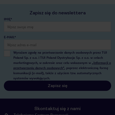
Zapisz się do newslettera
IMIĘ*
E-MAIL*
Wyrażam zgodę na przetwarzanie danych osobowych przez TUI
Poland Sp. z o.o. i TUI Poland Dystrybucja Sp. z o.o. w celach
marketingowych, w zakresie oraz celu wskazanym w
„Informacji o
przetwarzaniu danych osobowych”
, poprzez elektroniczną formę
komunikacji (e-mail), także z użyciem tzw. automatycznych
systemów wywołujących.
Zapisz się
Skontaktuj się z nami
Telefoniczne Centrum Rezerwacji