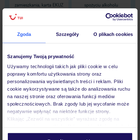
zamieszkania, karta EKUZ
spożyciu alkoholu
nie zapewnia pokrycia tych
obejmującą NNW
kosztów
zaistniałych pod wpływem
alkoholu
Zgoda
Szczegóły
O plikach cookies
Dane Mondial Assistance
Szanujemy Twoją prywatność
Sprawdź szczegóły
Używamy technologii takich jak pliki cookie w celu
wariantów ochrony »
poprawy komfortu użytkowania strony oraz
personalizowania wyświetlanych treści i reklam. Pliki
cookie wykorzystywane są także do analizowania ruchu
na naszej stronie oraz oferowania funkcji mediów
społecznościowych. Brak zgody lub jej wycofanie może
Dlaczego warto wybrać TUI?
negatywnie wpłynąć na niektóre funkcje strony.
Klikając „Zezwól na wszystkie” wyrażasz zgodę na
umieszczenie wszystkich plików cookie. Możesz jednak
personalizować swój wybór wchodząc w zakładkę
Lider niskich cen
Największe biuro
30 lat w P