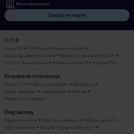
Biura stacjonarne
Znajdź na mapie
O TUI
Grupa TUI
TUI Poland
Kariera
Kontakt
Gwarancja ubezpieczeniowa
Opieka TUI na wakacjach 24/7
TUI.cz
Dane osobowe
Aplikacja mobilna TUI
Opinie TUI
Przydatne informacje
Podróż z TUI
Wakacje samolotem
Reklamacje
Status reklamacji
Ubezpieczenia
Parkingi
Hotele przy lotniskach
Regulaminy
Regulamin strony
Polityka prywatności
Polityka cookies
Bilety czarterowe
Warunki imprez turystycznych