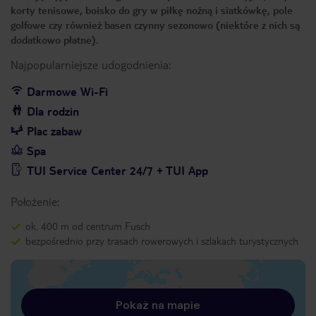
korty tenisowe, boisko do gry w piłkę nożną i siatkówkę, pole
golfowe czy również basen czynny sezonowo (niektóre z nich są
dodatkowo płatne).
Najpopularniejsze udogodnienia:
Darmowe Wi-Fi
Dla rodzin
Plac zabaw
Spa
TUI Service Center 24/7 + TUI App
Położenie:
ok. 400 m od centrum Fusch
bezpośrednio przy trasach rowerowych i szlakach turystycznych
Pokaż na mapie