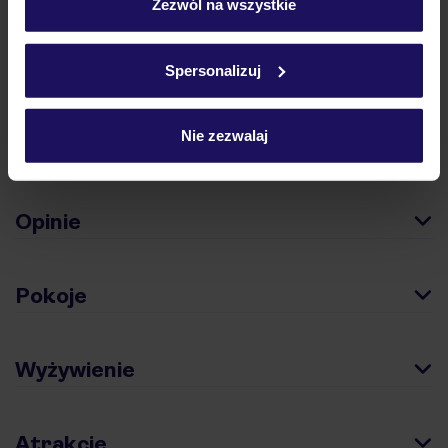
„Szczegóły”
Zezwól na wszystkie
podróży w Polsce
Szczegółowe informacje o plikach cookie znajdziesz
w
polityce plików cookies
oraz
polityce prywatności
.
Spersonalizuj
Nie zezwalaj
Hotel
Opinie
Pokoje
Wyżywienie
Atrakcje