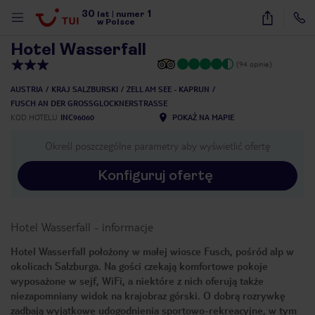
30
1
1
/
24
lat
|
numer
w Polsce
Hotel Wasserfall
(94 opinie)
AUSTRIA
KRAJ SALZBURSKI
ZELL AM SEE - KAPRUN
FUSCH AN DER GROSSGLOCKNERSTRASSE
KOD HOTELU
INC96060
POKAŻ NA MAPIE
Określ poszczególne parametry aby wyświetlić ofertę
Konfiguruj ofertę
Hotel Wasserfall
-
informacje
Hotel Wasserfall położony w małej wiosce Fusch, pośród alp w
okolicach Salzburga. Na gości czekają komfortowe pokoje
wyposażone w sejf, WiFi, a niektóre z nich oferują także
niezapomniany widok na krajobraz górski. O dobrą rozrywkę
nute
zadbają wyjątkowe udogodnienia sportowo-rekreacyjne, w tym