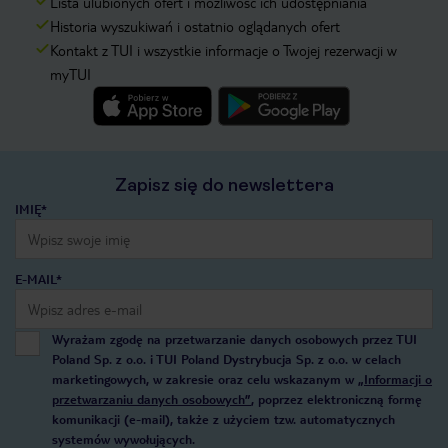
Lista ulubionych ofert i możliwość ich udostępniania
Historia wyszukiwań i ostatnio oglądanych ofert
Kontakt z TUI i wszystkie informacje o Twojej rezerwacji w
myTUI
Zapisz się do newslettera
IMIĘ*
E-MAIL*
Wyrażam zgodę na przetwarzanie danych osobowych przez TUI
Poland Sp. z o.o. i TUI Poland Dystrybucja Sp. z o.o. w celach
marketingowych, w zakresie oraz celu wskazanym w
„Informacji o
przetwarzaniu danych osobowych”
, poprzez elektroniczną formę
komunikacji (e-mail), także z użyciem tzw. automatycznych
systemów wywołujących.