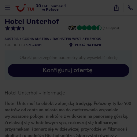
30
1
1
/
16
lat
|
numer
w Polsce
Hotel Unterhof
(140 opinii)
AUSTRIA
GÓRNA AUSTRIA
DACHSTEIN WEST
FILZMOOS
KOD HOTELU
SZG74001
POKAŻ NA MAPIE
Określ poszczególne parametry aby wyświetlić ofertę
Konfiguruj ofertę
Hotel Unterhof
-
informacje
Hotel Unterhof to obiekt z alpejską tradycją. Położony tylko 500
metrów od centrum miasta ma do zaoferowania wspaniale
wyposażone pokoje, niektóre z widokiem na panoramę górską.
Zrelaksuj się w hotelowym spa, rozkoszuj się kulinarnymi
przysmakami i zanurz się w dziewiczej przyrodzie w Filzmoos i
nute
okolicach u podnóża Bischofsmütze. Skorzystaj również z