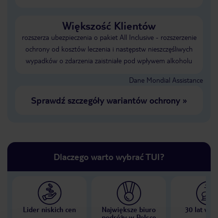
Większość Klientów
rozszerza ubezpieczenia o pakiet All Inclusive - rozszerzenie
ochrony od kosztów leczenia i następstw nieszczęśliwych
wypadków o zdarzenia zaistniałe pod wpływem alkoholu
Dane Mondial Assistance
Sprawdź szczegóły wariantów ochrony
»
Dlaczego warto wybrać TUI?
Lider niskich cen
Największe biuro
30 lat w P
podróży w Polsce