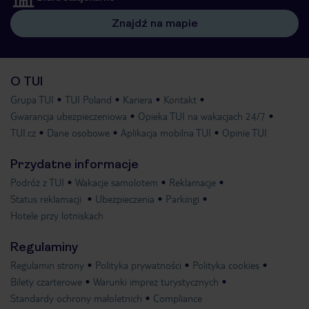
Znajdź na mapie
O TUI
Grupa TUI
TUI Poland
Kariera
Kontakt
Gwarancja ubezpieczeniowa
Opieka TUI na wakacjach 24/7
TUI.cz
Dane osobowe
Aplikacja mobilna TUI
Opinie TUI
Przydatne informacje
Podróż z TUI
Wakacje samolotem
Reklamacje
Status reklamacji
Ubezpieczenia
Parkingi
Hotele przy lotniskach
Regulaminy
Regulamin strony
Polityka prywatności
Polityka cookies
Bilety czarterowe
Warunki imprez turystycznych
Standardy ochrony małoletnich
Compliance