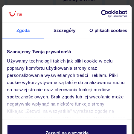
Zgoda
Szczegóły
O plikach cookies
Hotel
Szanujemy Twoją prywatność
Opinie
Używamy technologii takich jak pliki cookie w celu
poprawy komfortu użytkowania strony oraz
personalizowania wyświetlanych treści i reklam. Pliki
Pokoje
cookie wykorzystywane są także do analizowania ruchu
na naszej stronie oraz oferowania funkcji mediów
społecznościowych. Brak zgody lub jej wycofanie może
negatywnie wpłynąć na niektóre funkcje strony.
Wyżywienie
Klikając „Zezwól na wszystkie” wyrażasz zgodę na
umieszczenie wszystkich plików cookie. Możesz jednak
personalizować swój wybór wchodząc w zakładkę
Atrakcje
„Szczegóły”
Zezwól na wszystkie