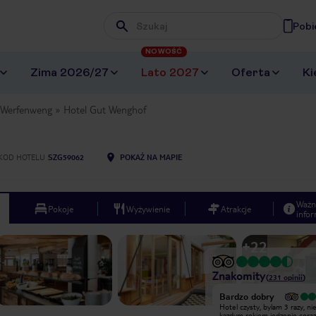
Pobi
Wpisz frazę, której szukasz
NOWOŚĆ
Zima 2026/27
Lato 2027
Oferta
Ki
Werfenweng
Hotel Gut Wenghof
KOD HOTELU
SZG59062
POKAŻ NA MAPIE
Ważn
Pokoje
Wyżywienie
Atrakcje
infor
+
22
Znakomity
(
231
opinii
)
Bardzo dobry
Bardzo dobry
Bardzo ładny i dobrze wyposażony
Hotel czysty, bylam 3 razy, ni
hotel z miłą obsługą. Super jedzenie,
kazdym rokiem jedzenie coraz