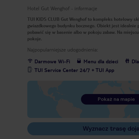
Hotel Gut Wenghof
-
informacje
TUI KIDS CLUB Gut Wenghof to kompleks hotelowy skł
gwiazdkowego budynku bocznego. Obiekt jest idealnie p
pobawić się w basenie albo w pokoju zabaw. Na miejscu
pokoje.
Najpopularniejsze udogodnienia:
Darmowe Wi-Fi
Menu dla dzieci
Dla
TUI Service Center 24/7 + TUI App
Pokaż na mapie
Wyznacz trasę doj