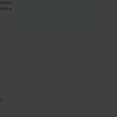
 sezonu,
rpień, w
ść