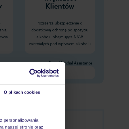
y
Klientów
o
rozszerza ubezpieczenie o
ania,
dodatkową ochronę po spożyciu
rycia
alkoholu obejmującą NNW
zaistniałych pod wpływem alkoholu
Dane Mondial Assistance
O plikach cookies
az personalizowania
na naszej stronie oraz