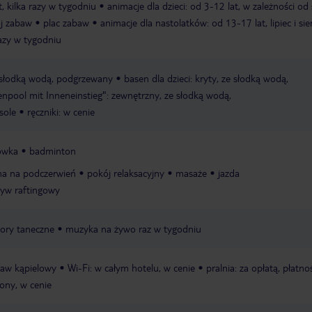
t, kilka razy w tygodniu
animacje dla dzieci: od 3-12 lat, w zależności od
j zabaw
plac zabaw
animacje dla nastolatków: od 13-17 lat, lipiec i sie
razy w tygodniu
e słodką wodą, podgrzewany
basen dla dzieci: kryty, ze słodką wodą,
pool mit Inneneinstieg": zewnętrzny, ze słodką wodą,
sole
ręczniki: w cenie
ówka
badminton
na na podczerwień
pokój relaksacyjny
masaże
jazda
ływ raftingowy
zory taneczne
muzyka na żywo raz w tygodniu
taw kąpielowy
Wi-Fi: w całym hotelu, w cenie
pralnia: za opłatą, płatno
żony, w cenie