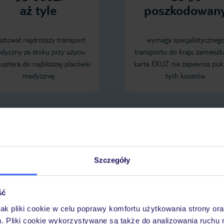
aż tyle
poszkodowan
sztował najdroższy transport
wymaga specjalistyczneg
dyczny ze stoku przy użyciu
transportu do kraju zamieszk
koptera do najbliższej placówki
karta EKUZ nie zapewnia pok
medycznej
tych kosztów
Sprawdź szczegóły wariantów ochrony »
Szczegóły
LENDARZ NAJNIŻSZYCH CEN
ść
jak pliki cookie w celu poprawy komfortu użytkowania strony or
m. Pliki cookie wykorzystywane są także do analizowania ruchu 