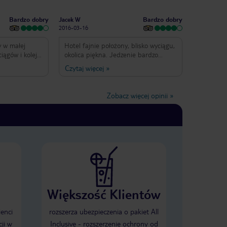
Bardzo dobry
Bardzo dobry
Jacek W
2016-03-16
y w małej
Hotel fajnie położony, blisko wyciągu,
iągów i kolejki
okolica piękna. Jedzenie bardzo
chać na wys.
dobre, obsługa uprzejma, jedyny
Czytaj więcej
»
idoki z góry,
minus ,że nie ma informacji w
 Ok, choć basen
j.polskim chociaż bardzo wielu
asen
Polaków korzysta z usług hotelu i
Zobacz więcej opinii
»
hyba troszkę
całego ośrodka narciarskiego.Jacek z
Ok. Jedzonko
rodzinką.
nie goście
riacy) potrafią
lerowcy)
koda bo poza
dny polecenia
Większość Klientów
ienci
rozszerza ubezpieczenia o pakiet All
ji w
Inclusive - rozszerzenie ochrony od