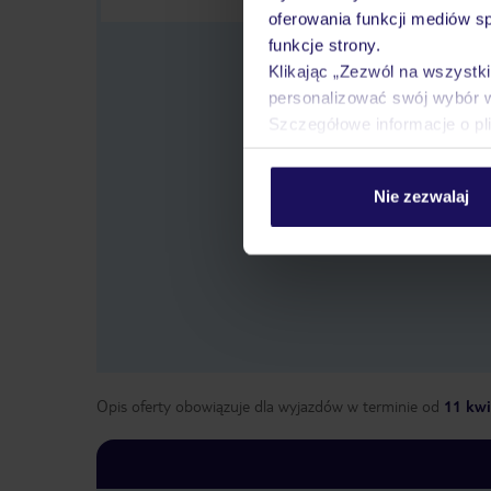
oferowania funkcji mediów s
funkcje strony.
Klikając „Zezwól na wszystk
personalizować swój wybór 
Szczegółowe informacje o pl
Wybier
Nie zezwalaj
Opis oferty obowiązuje dla wyjazdów w terminie
od
11 kwi