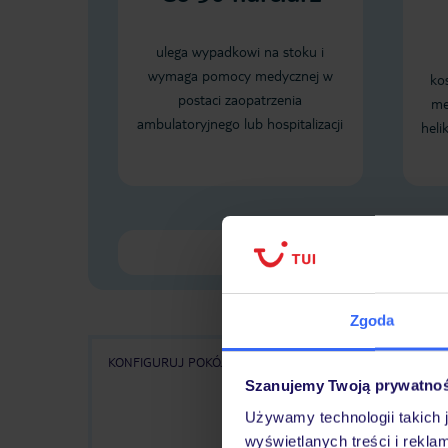
ulega wypadkowi na stoku i
wymaga pomocy medycznej w
ko
postaci zaopatrzenia
me
ambulatoryjnego lub hospitalizacji
heli
Zgoda
KONFIGURUJ POKÓJ
WSZYSTKIE OFERTY
KA
Szanujemy Twoją prywatno
Używamy technologii takich 
wyświetlanych treści i rekla