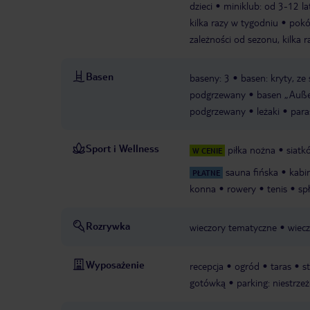
dzieci
miniklub: od 3-12 la
kilka razy w tygodniu
pokó
zależności od sezonu, kilka 
Basen
baseny: 3
basen: kryty, z
podgrzewany
basen „Außen
podgrzewany
leżaki
para
Sport i Wellness
piłka nożna
siatk
W CENIE
sauna fińska
kabi
PŁATNE
konna
rowery
tenis
sp
Rozrywka
wieczory tematyczne
wiec
Wyposażenie
recepcja
ogród
taras
s
gotówką
parking: niestrze