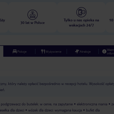
óży
Tylko u nas opieka na
10
30 lat w Polsce
wakacjach 24/7
Ważn
Pokoje
Wyżywienie
Atrakcje
infor
zny, który należy opłacić bezpośrednio w recepcji hotelu. Wysokość opłat
ień.
podgrzewacz do butelek: w cenie, na zapytanie
elektroniczna niania
z
esełka dla dzieci
wózek dla dzieci: wymagana kaucja
bufet dla