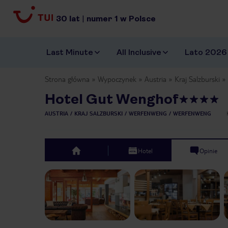
30
lat
|
numer
1
w Polsce
Last Minute
All Inclusive
Lato 2026
Strona główna
Wypoczynek
Austria
Kraj Salzburski
Hotel Gut Wenghof
AUSTRIA
KRAJ SALZBURSKI
WERFENWENG
WERFENWENG
Hotel
Opinie
top
Previous slide