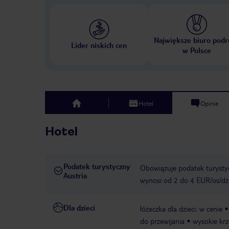
Największe biuro podr
Lider niskich cen
w Polsce
Hotel
Opinie
top
Hotel
Podatek turystyczny
Obowiązuje podatek turystyc
Austria
wynosi od 2 do 4 EUR/os/dz
Dla dzieci
łóżeczka dla dzieci: w cenie
do przewijania
wysokie krz