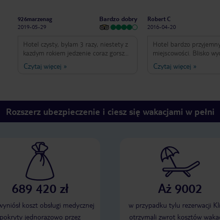
Bardzo dobry
926marzenag
Robert C
2019-05-29
2016-04-20
Hotel czysty, bylam 3 razy, niestety z
Hotel bardzo przyjemn
kazdym rokiem jedzenie coraz gorsze
miejscowości. Blisko wyc
choc obfite. Bardzo blisko stacja
Ikarus którą można wje
Czytaj więcej
»
Czytaj więcej
»
narciarska. Przyjazny dzieciom. Basen
ponad 1800 m. Piękne w
niewielki, sauna ok. Slabo z miejscami
warto !!! Hotel ogólnie
parkingowymi. Narciarnia w hotelu i
na zewnątrz malutki. B
platna tuz przy stacji narciarskiej.
wewnętrzny większy i c
lepszy. Hotel i okolica 
Rozszerz ubezpieczenie i ciesz się wakacjami w pełni
naprawdę pyszne. Jedy
hotelowi (Niemcy i Aust
zachowywać się jak (hit
słysząc polski język. Sz
tym hotel naprawdę go
!!!
689 420 zł
Aż 9002
 wyniósł koszt obsługi medycznej
w przypadku tylu rezerwacji Kl
pokryty jednorazowo przez
otrzymali zwrot kosztów wakac