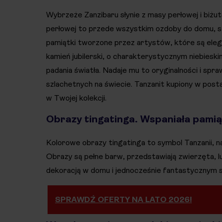
Wybrzeże Zanzibaru słynie z masy perłowej i biżu
perłowej to przede wszystkim ozdoby do domu, szk
pamiątki tworzone przez artystów, które są elega
kamień jubilerski, o charakterystycznym niebieski
padania światła. Nadaje mu to oryginalności i spra
szlachetnych na świecie. Tanzanit kupiony w posta
w Twojej kolekcji.
Obrazy tingatinga. Wspaniała pami
Kolorowe obrazy tingatinga to symbol Tanzanii, n
Obrazy są pełne barw, przedstawiają zwierzęta, lud
dekoracją w domu i jednocześnie fantastycznym
SPRAWDŹ OFERTY NA LATO 2026!