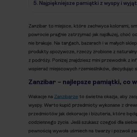
5.
Najpiękniejsze pamiątki z wyspy i wyj
Zanzibar to miejsce, które zachwyca kolorami, sm
powrocie pragnie zatrzymać jak najdłużej, choć o
nie brakuje. Na targach, bazarach i w małych skle
produkty spożywcze, rzeczy zrobione z naturalny
z podróży. Poniżej znajdziesz mini przewodnik z i
wspierać miejscowych rzemieślników, decydując się
Zanzibar – najlepsze pamiątki, co 
Wakacje na
Zanzibarze
to świetna okazja, aby zao
wyspy. Warto kupić przedmioty wykonane z drewna 
przedmiotów jak dekoracje i biżuteria, które będ
codziennego życia. Jeśli szukasz czegoś dla siebie
pewnością wywoła uśmiech na twarzy i pozwoli za