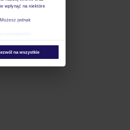
e wpłynąć na niektóre
. Możesz jednak
ce prywatności
.
ezwól na wszystkie