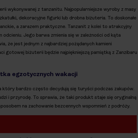
terii wykonywanej z tanzanitu. Najpopularniejsze wyroby z masy
atułki, dekoracyjne figurki lub drobna biżuteria. To doskonałe
nckie, a zarazem praktyczne. Tanzanit z kolei to atrakcyjny
m odcieniu. Jego barwa zmienia się w zależności od kąta
wia, że jest jednym z najbardziej pożądanych kamieni
ci gotowej biżuterii będzie najpiękniejszą pamiątką z Zanzibaru
ątka egzotycznych wakacji
a który bardzo często decydują się turyści podczas zakupów.
zi i przyrodę. To sprawia, że taki produkt staje się oryginalną
 sposobem na zachowanie bezcennych wspomnień z podróży.