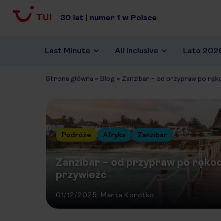
30
lat
|
numer
1
w Polsce
Last Minute
All Inclusive
Lato 202
Strona główna
»
Blog
»
Zanzibar – od przypraw po rękod
Podróże
Afryka
Zanzibar
Zanzibar – od przypraw po rękodz
przywieźć
01/12/2025
Marta Korotko