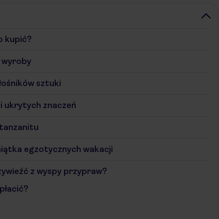
o kupić?
e wyroby
łośników sztuki
 i ukrytych znaczeń
 tanzanitu
iątka egzotycznych wakacji
zywieźć z wyspy przypraw?
płacić?