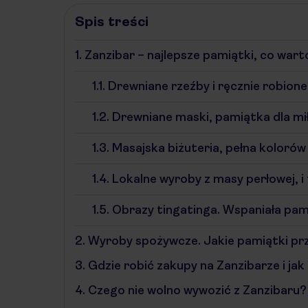
Spis treści
1.
Zanzibar – najlepsze pamiątki, co wart
1.1.
Drewniane rzeźby i ręcznie robion
1.2.
Drewniane maski, pamiątka dla mi
1.3.
Masajska biżuteria, pełna kolorów
1.4.
Lokalne wyroby z masy perłowej, i
1.5.
Obrazy tingatinga. Wspaniała pam
2.
Wyroby spożywcze. Jakie pamiątki pr
3.
Gdzie robić zakupy na Zanzibarze i jak 
4.
Czego nie wolno wywozić z Zanzibaru?