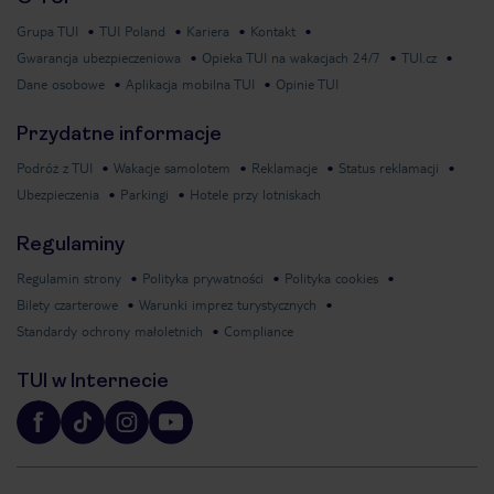
Grupa TUI
TUI Poland
Kariera
Kontakt
Gwarancja ubezpieczeniowa
Opieka TUI na wakacjach 24/7
TUI.cz
Dane osobowe
Aplikacja mobilna TUI
Opinie TUI
Przydatne informacje
Podróż z TUI
Wakacje samolotem
Reklamacje
Status reklamacji
Ubezpieczenia
Parkingi
Hotele przy lotniskach
Regulaminy
Regulamin strony
Polityka prywatności
Polityka cookies
Bilety czarterowe
Warunki imprez turystycznych
Standardy ochrony małoletnich
Compliance
TUI w Internecie