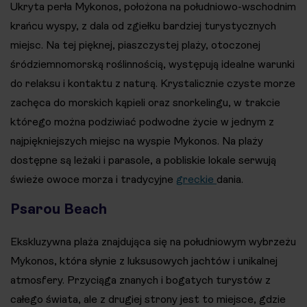
Ukryta perła Mykonos, położona na południowo-wschodnim
krańcu wyspy, z dala od zgiełku bardziej turystycznych
miejsc. Na tej pięknej, piaszczystej plaży, otoczonej
śródziemnomorską roślinnością, występują idealne warunki
do relaksu i kontaktu z naturą. Krystalicznie czyste morze
zachęca do morskich kąpieli oraz snorkelingu, w trakcie
którego można podziwiać podwodne życie w jednym z
najpiękniejszych miejsc na wyspie Mykonos. Na plaży
dostępne są leżaki i parasole, a pobliskie lokale serwują
świeże owoce morza i tradycyjne
greckie
dania.
Psarou Beach
Ekskluzywna plaża znajdująca się na południowym wybrzeżu
Mykonos, która słynie z luksusowych jachtów i unikalnej
atmosfery. Przyciąga znanych i bogatych turystów z
całego świata, ale z drugiej strony jest to miejsce, gdzie