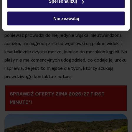
Spersonalizuj
na północnym wybrzeżu wyspy, z dala od zgiełku
popularnych kurortów turystycznych. Zachwyca
malowniczym położeniem, otoczonym naturalnymi klifami i
Nie zezwalaj
bujną roślinnością. Jest też nieco trudniej dostępna,
ponieważ prowadzi do niej jedynie wąska, nieutwardzona
ścieżka, ale nagrodą za trud wędrówki są piękne widoki i
krystalicznie czyste morze, idealne do morskich kąpieli. Na
plaży nie ma komercyjnych udogodnień, co dodaje jej uroku
i sprawia, że jest to miejsce dla tych, którzy szukają
prawdziwego kontaktu z naturą.
SPRAWDŹ OFERTY ZIMA 2026/27 FIRST
MINUTE®!