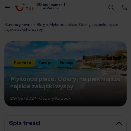
30
1
lat
|
numer
w Polsce
Strona główna
»
Blog
»
Mykonos plaże. Odkryj najpiękniejsze
rajskie zakątki wyspy
Podróże
Europa
Grecja
Mykonos plaże. Odkryj najpiękniejsze
rajskie zakątki wyspy
29/08/2024
Cezary Kawecki
Spis treści