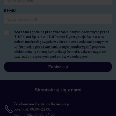
E-MAIL*
Wyrażam zgodę na przetwarzanie danych osobowych przez
TUI Poland Sp. z o.o. i TUI Poland Dystrybucja Sp. z o.o. w
celach marketingowych, w zakresie oraz celu wskazanym w
„Informacji o przetwarzaniu danych osobowych”
, poprzez
elektroniczną formę komunikacji (e-mail), także z użyciem
tzw. automatycznych systemów wywołujących.
Skontaktuj się z nami
Telefoniczne Centrum Rezerwacji
pon. – pt. 08:00–22:00,
sob. – niedz. 09:00–21:00