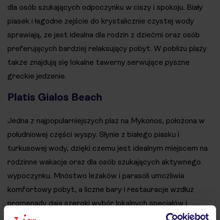
dla osób szukających odpoczynku w ciszy i spokoju. Biały
piasek i łagodne zejście do krystalicznie czystej wody
sprawiają, że jest idealna dla rodzin z dziećmi oraz osób
preferujących bardziej relaksujący pobyt. W pobliżu plaży
także znajdują się lokalne tawerny serwujące pyszne
greckie jedzenie.
Platis Gialos Beach
Jedna z najpopularniejszych plaż na Mykonos, położona w
południowej części wyspy. Słynie z białego piasku i
turkusowej wody, dzięki czemu jest idealnym miejscem na
rodzinne wakacje oraz dla osób szukających aktywnego
wypoczynku. Mnóstwo leżaków i parasoli umożliwia
komfortowy pobyt, a liczne bary i restauracje wzdłuż
promenady dają szeroki wybór lokalnych specjałów i
międzynarodowych dań. Z Platis Gialos można również