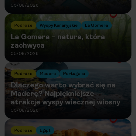
05/08/2026
Podróże
Wyspy Kanaryjskie
La Gomera
La Gomera – natura, która
zachwyca
05/08/2026
Podróże
Madera
Portugalia
Dlaczego warto wybrać się na
Maderę? Najpiękniejsze
atrakcje wyspy wiecznej wiosny
05/08/2026
Podróże
Egipt