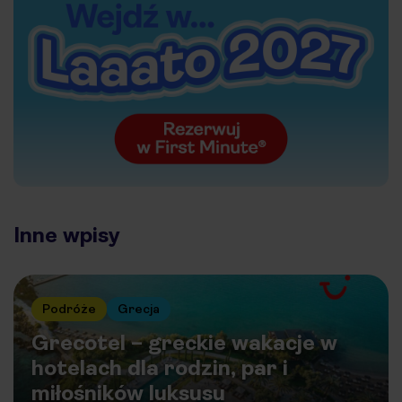
Inne wpisy
Podróże
Grecja
Grecotel – greckie wakacje w
hotelach dla rodzin, par i
miłośników luksusu